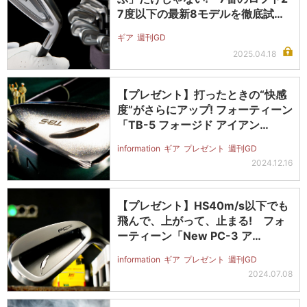
7度以下の最新8モデルを徹底試
打…
ギア
週刊GD
2025.04.18
【プレゼント】打ったときの“快感
度”がさらにアップ! フォーティーン
「TB-5 フォージド アイアン…
information
ギア
プレゼント
週刊GD
2024.12.16
【プレゼント】HS40m/s以下でも
飛んで、上がって、止まる! フォ
ーティーン「New PC-3 ア…
information
ギア
プレゼント
週刊GD
2024.07.08