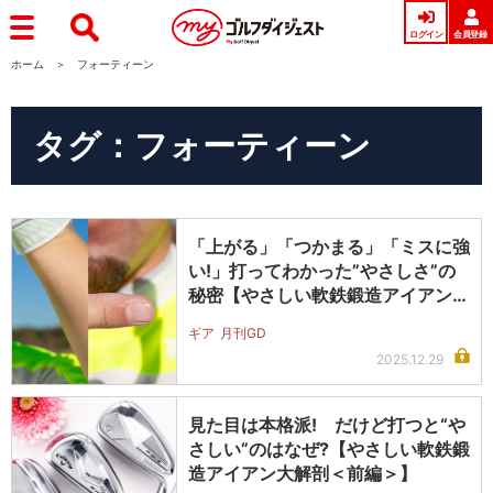
ログイン
会員登録
ホーム
フォーティーン
タグ：フォーティーン
「上がる」「つかまる」「ミスに強
い!」打ってわかった”やさしさ”の
秘密【やさしい軟鉄鍛造アイアン大
解…
ギア
月刊GD
2025.12.29
見た目は本格派! だけど打つと“や
さしい”のはなぜ?【やさしい軟鉄鍛
造アイアン大解剖＜前編＞】