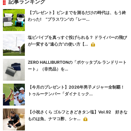
記事ランキング
【プレゼント】ピンまでを測るだけの時代は、もう終
わった! “プラスワン”の「レー...
塩ビパイプを真っすぐ投げられる？ ドライバーの飛び
が一変する“遠心力”の使い方【...
ZERO HALLIBURTONの「ポケッタブル ランドリート
ート」（非売品）を...
【今月のプレゼント】2026年男子メジャー全制覇！
トゥルーテンパー「ダイナミック...
【小祝さくら ゴルフときどきタン塩】Vol.92 好きな
ものは魚、ナマコ酢、シャ...