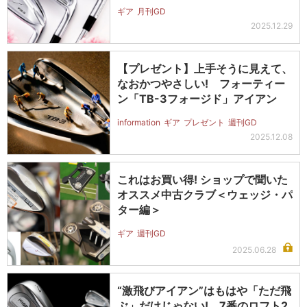
ギア
月刊GD
2025.12.29
【プレゼント】上手そうに見えて、
なおかつやさしい! フォーティー
ン「TB-3フォージド」アイアン
information
ギア
プレゼント
週刊GD
2025.12.08
これはお買い得! ショップで聞いた
オススメ中古クラブ＜ウェッジ・パ
ター編＞
ギア
週刊GD
2025.06.28
“激飛びアイアン”はもはや「ただ飛
ぶ」だけじゃない! 7番のロフト2