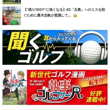
【“残り100Y”に強くなる】#2「左奥」へのミスを防
ぐために桑木志帆が意識して...