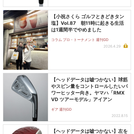
【小祝さくら ゴルフときどきタン
塩】Vol.87 朝11時に起きる生活
は1週間半でやめました
コラム プロ・トーナメント 週刊GD
2026.4.29
【ヘッドデータは嘘つかない】球筋
やスピン量をコントロールしたいパ
ワーヒッター向き。ヤマハ「RMX
VD ツアーモデル」アイアン
ギア 週刊GD
2022.8.15
【ヘッドデータは嘘つかない】左を