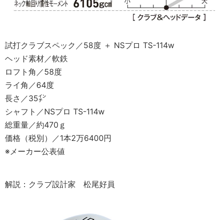
試打クラブスペック／58度 ＋ NSプロ TS-114w
ヘッド素材／軟鉄
ロフト角／58度
ライ角／64度
長さ／35㌅
シャフト／NSプロ TS-114w
総重量／約470ｇ
価格（税別）／1本2万6400円
※メーカー公表値
解説：クラブ設計家 松尾好員