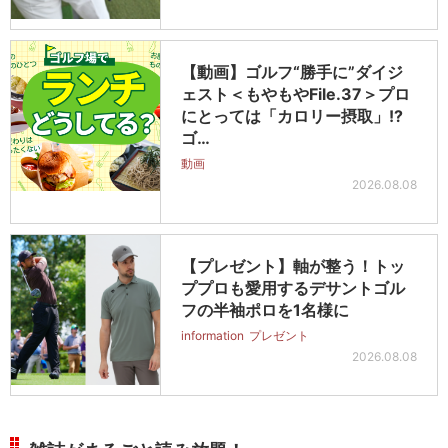
【動画】ゴルフ“勝手に”ダイジ
ェスト＜もやもやFile.37＞プロ
にとっては「カロリー摂取」!?
ゴ…
動画
2026.08.08
【プレゼント】軸が整う！トッ
ププロも愛用するデサントゴル
フの半袖ポロを1名様に
information
プレゼント
2026.08.08