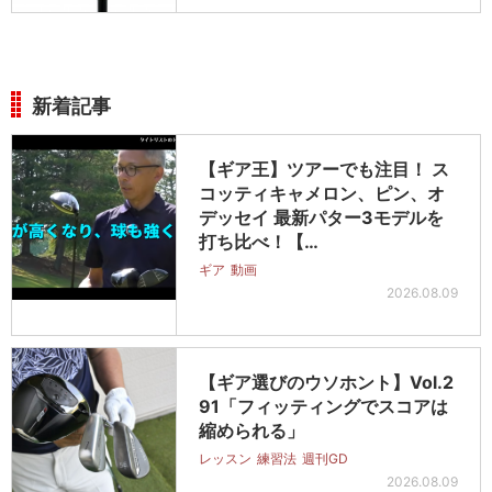
新着記事
【ギア王】ツアーでも注目！ ス
コッティキャメロン、ピン、オ
デッセイ 最新パター3モデルを
打ち比べ！【…
ギア
動画
2026.08.09
【ギア選びのウソホント】Vol.2
91「フィッティングでスコアは
縮められる」
レッスン
練習法
週刊GD
2026.08.09