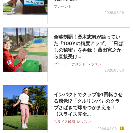
プレゼント
2026.08.06
全英制覇！桑木志帆が語ってい
た「100Yの精度アップ」「飛ば
しの秘密」を再録！ 藤田寛之か
ら直接受け…
プロ・トーナメント
レッスン
2026.08.06
インパクトでクラブを1回転させ
る感覚!?「クルリンパ」のクラ
ブさばきで球をつかまえる！
【スライス完全…
スライス解消
レッスン
2026.08.06