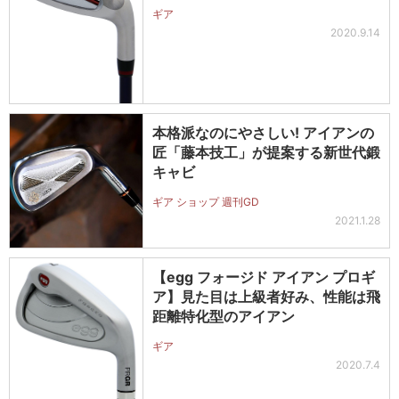
ギア
2020.9.14
本格派なのにやさしい! アイアンの
匠「藤本技工」が提案する新世代鍛
キャビ
ギア ショップ 週刊GD
2021.1.28
【egg フォージド アイアン プロギ
ア】見た目は上級者好み、性能は飛
距離特化型のアイアン
ギア
2020.7.4