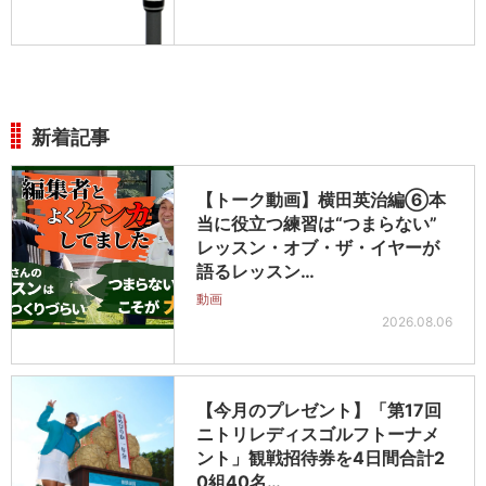
新着記事
【トーク動画】横田英治編⑥本
当に役立つ練習は“つまらない”
レッスン・オブ・ザ・イヤーが
語るレッスン…
動画
2026.08.06
【今月のプレゼント】「第17回
ニトリレディスゴルフトーナメ
ント」観戦招待券を4日間合計2
0組40名…