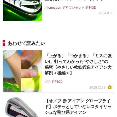
information ギア プレゼント 週刊GD
2024.9.9
あわせて読みたい
「上がる」「つかまる」「ミスに強
い!」打ってわかった”やさしさ”の
秘密【やさしい軟鉄鍛造アイアン大
解剖＜後編＞】
ギア 月刊GD
2025.12.29
【オノフ 赤 アイアン グローブライ
ド】ボテッとしていないスタイリッ
シュな飛び系アイアン