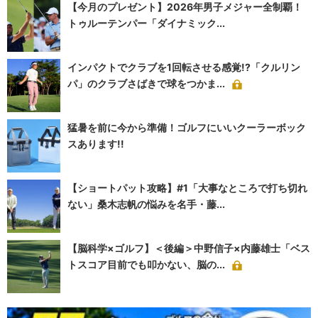
【今月のプレゼント】2026年男子メジャー全制覇！
トゥルーテンパー「ダイナミック...
インパクトでクラブを1回転させる感覚!?「クルリン
パ」のクラブさばきで球をつかま...
猛暑を前に今から準備！ゴルフにいいクーラーボック
スあります!!
【ショートパット攻略】#1「大事なところで打ち切れ
ない」桑木志帆の悩みを名手・藤...
【脳科学×ゴルフ】＜後編＞中野信子×内藤雄士「ベス
トスコア目前でも叩かない、脳の...