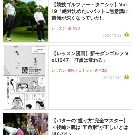
【競技ゴルファー・タニシゲ】Vol.
19「絶対沈めたいパット…無意識に
前傾が深くなっていた!」
レッスン
週刊GD
2024.10.28
【レッスン漫画】新モダンゴルフ V
ol.1047「打点は変わる」
レッスン
書籍・コミック
週刊GD
2024.10.12
【パターの“握り方”完全マスター】
＜後編＞腕は“五角形”が正しいとは
限らない