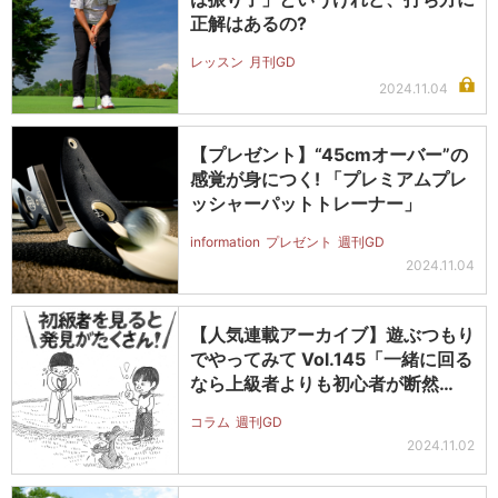
正解はあるの?
レッスン
月刊GD
2024.11.04
【プレゼント】“45cmオーバー”の
感覚が身につく! 「プレミアムプレ
ッシャーパットトレーナー」
information
プレゼント
週刊GD
2024.11.04
【人気連載アーカイブ】遊ぶつもり
でやってみて Vol.145「一緒に回る
なら上級者よりも初心者が断然…
コラム
週刊GD
2024.11.02