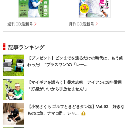
週刊GD最新号
月刊GD最新号
記事ランキング
【プレゼント】ピンまでを測るだけの時代は、もう終
わった! “プラスワン”の「レー...
【マイギアを語ろう】桑木志帆 アイアンは8年愛用
「打感がいいから手放せません!」
【小祝さくら ゴルフときどきタン塩】Vol.92 好きな
ものは魚、ナマコ酢、シャ...