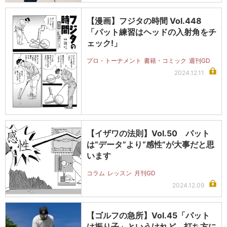
【漫画】フジタの時間 Vol.448
「パット練習はヘッドの入射角をチ
ェック!」
プロ・トーナメント
書籍・コミック
週刊GD
2024.12.11
【イザワの法則】Vol.50 パット
は“データ”より“感性”が大事だと思
います
コラム
レッスン
月刊GD
2024.12.09
【ゴルフの急所】Vol.45「パット
は振り子」というけれど、打ち方に