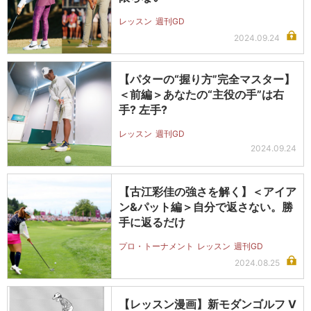
レッスン
週刊GD
2024.09.24
【パターの“握り方”完全マスター】
＜前編＞あなたの“主役の手”は右
手? 左手?
レッスン
週刊GD
2024.09.24
【古江彩佳の強さを解く】＜アイア
ン&パット編＞自分で返さない。勝
手に返るだけ
プロ・トーナメント
レッスン
週刊GD
2024.08.25
【レッスン漫画】新モダンゴルフ V