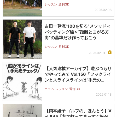
レッスン
週刊GD
2025.02.08
吉田一尊流“100を切る”メソッド＜
パッティング編＞“距離と曲がる方
向”の基準だけ作っておこう
レッスン
月刊GD
2025.02.01
【人気連載アーカイブ】遊ぶつもり
でやってみて Vol.156「フックライ
ンとスライスラインは“手元の…
コラム
レッスン
週刊GD
2025.01.18
【岡本綾子 ゴルフの、ほんとう】V
ol.845「芯で打って真っすぐ転が