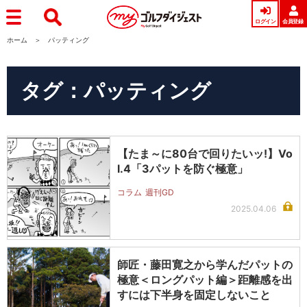
ログイン
会員登録
ホーム
パッティング
タグ：パッティング
【たま～に80台で回りたいッ!】Vo
l.4「3パットを防ぐ極意」
コラム
週刊GD
2025.04.06
師匠・藤田寛之から学んだパットの
極意＜ロングパット編＞距離感を出
すには下半身を固定しないこと