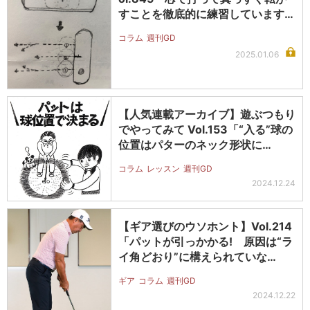
すことを徹底的に練習しています…
コラム
週刊GD
2025.01.06
【人気連載アーカイブ】遊ぶつもり
でやってみて Vol.153「“入る”球の
位置はパターのネック形状に…
コラム
レッスン
週刊GD
2024.12.24
【ギア選びのウソホント】Vol.214
「パットが引っかかる! 原因は“ラ
イ角どおり”に構えられていな…
ギア
コラム
週刊GD
2024.12.22