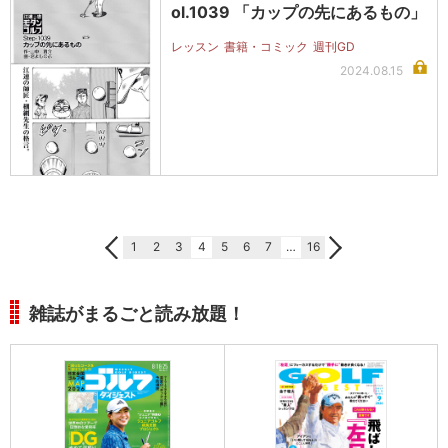
ol.1039 「カップの先にあるもの」
レッスン
書籍・コミック
週刊GD
2024.08.15
1
2
3
4
5
6
7
…
16
雑誌がまるごと読み放題！