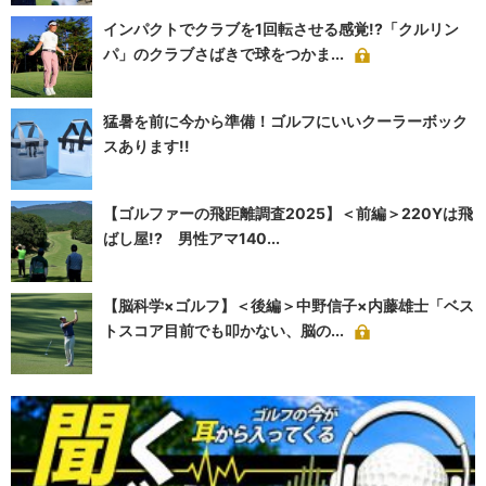
インパクトでクラブを1回転させる感覚!?「クルリン
パ」のクラブさばきで球をつかま...
猛暑を前に今から準備！ゴルフにいいクーラーボック
スあります!!
【ゴルファーの飛距離調査2025】＜前編＞220Yは飛
ばし屋!? 男性アマ140...
【脳科学×ゴルフ】＜後編＞中野信子×内藤雄士「ベス
トスコア目前でも叩かない、脳の...