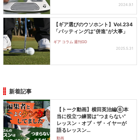
2024.9.1
【ギア選びのウソホント】Vol.234
「パッティングは“併進”が大事」
ギア コラム 週刊GD
2025.5.31
新着記事
【トーク動画】横田英治編⑥本
当に役立つ練習は“つまらない”
レッスン・オブ・ザ・イヤーが
語るレッスン…
動画