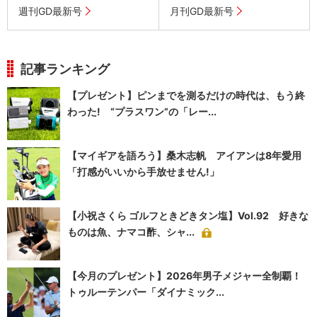
週刊GD最新号
月刊GD最新号
記事ランキング
【プレゼント】ピンまでを測るだけの時代は、もう終
わった! “プラスワン”の「レー...
【マイギアを語ろう】桑木志帆 アイアンは8年愛用
「打感がいいから手放せません!」
【小祝さくら ゴルフときどきタン塩】Vol.92 好きな
ものは魚、ナマコ酢、シャ...
【今月のプレゼント】2026年男子メジャー全制覇！
トゥルーテンパー「ダイナミック...