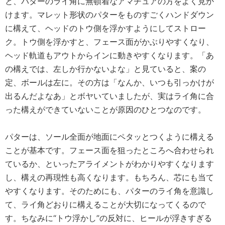
と、パターのライ角に無頓着なアマチュアの方をよく見か
けます。マレット形状のパターをものすごくハンドダウン
に構えて、ヘッドのトウ側を浮かすようにしてストロー
ク。トウ側を浮かすと、フェース面がかぶりやすくなり、
ヘッド軌道もアウトからインに動きやすくなります。「あ
の構えでは、左しか行かないよな」と見ていると、案の
定、ボールは左に。その方は「なんか、いつも引っかけが
出るんだよなあ」とボヤいていましたが、実はライ角に合
った構えができていないことが原因のひとつなのです。
パターは、ソール全面が地面にペタッとつくように構える
ことが基本です。フェース面を狙ったところへ合わせられ
ているか、といったアライメントがわかりやすくなります
し、構えの再現性も高くなります。もちろん、芯にも当て
やすくなります。そのためにも、パターのライ角を意識し
て、ライ角どおりに構えることが大切になってくるので
す。ちなみに“トウ浮かし”の反対に、ヒールが浮きすぎる