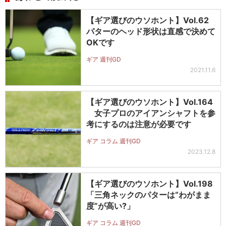
【ギア選びのウソホント】Vol.62
パターのヘッド形状は直感で決めて
OKです
ギア 週刊GD
2021.11.6
【ギア選びのウソホント】Vol.164
女子プロのアイアンシャフトを参
考にするのは注意が必要です
ギア コラム 週刊GD
2023.12.8
【ギア選びのウソホント】Vol.198
「三角ネックのパターは“わがまま
度”が高い?」
ギア コラム 週刊GD