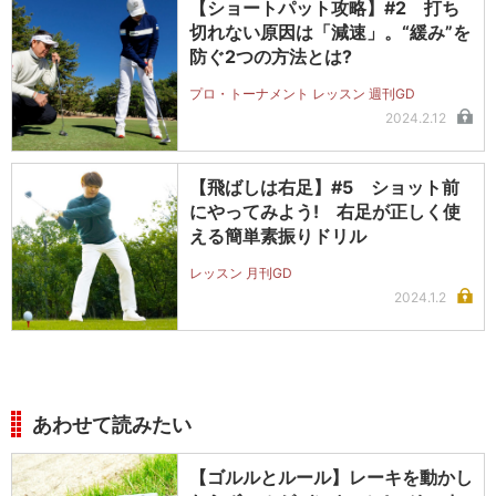
【ショートパット攻略】#2 打ち
切れない原因は「減速」。“緩み”を
防ぐ2つの方法とは?
プロ・トーナメント レッスン 週刊GD
2024.2.12
【飛ばしは右足】#5 ショット前
にやってみよう! 右足が正しく使
える簡単素振りドリル
レッスン 月刊GD
2024.1.2
あわせて読みたい
【ゴルルとルール】レーキを動かし