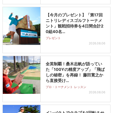
【今月のプレゼント】「第17回
ニトリレディスゴルフトーナメ
ント」観戦招待券を4日間合計2
0組40名…
プレゼント
2026.08.06
全英制覇！桑木志帆が語ってい
た「100Yの精度アップ」「飛ば
しの秘密」を再録！ 藤田寛之か
ら直接受け…
プロ・トーナメント
レッスン
2026.08.06
インパクトでクラブを1回転させ