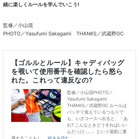
緒に楽しくルールを学んでいこう!
監修／小山混
PHOTO／Yasufumi Sakagami THANKS／武蔵野GC