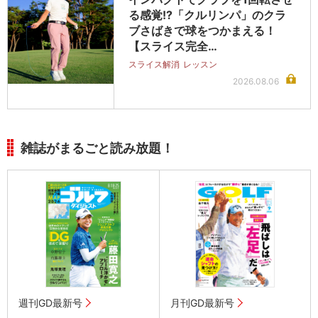
る感覚!?「クルリンパ」のクラ
ブさばきで球をつかまえる！
【スライス完全…
スライス解消
レッスン
2026.08.06
雑誌がまるごと読み放題！
週刊GD最新号
月刊GD最新号