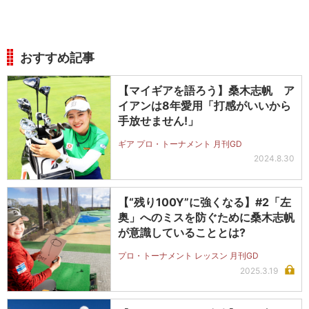
おすすめ記事
【マイギアを語ろう】桑木志帆 ア
イアンは8年愛用「打感がいいから
手放せません!」
ギア プロ・トーナメント 月刊GD
2024.8.30
【“残り100Y”に強くなる】#2「左
奥」へのミスを防ぐために桑木志帆
が意識していることとは?
プロ・トーナメント レッスン 月刊GD
2025.3.19