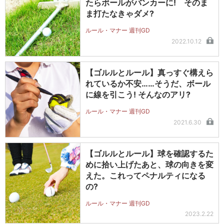
たらボールがバンカーに! そのま
ま打たなきゃダメ?
ルール・マナー 週刊GD
2022.10.12
【ゴルルとルール】真っすぐ構えら
れているか不安……そうだ、ボール
に線を引こう! そんなのアリ?
ルール・マナー 週刊GD
2021.6.30
【ゴルルとルール】球を確認するた
めに拾い上げたあと、球の向きを変
えた。これってペナルティになる
の?
ルール・マナー 週刊GD
2023.2.22