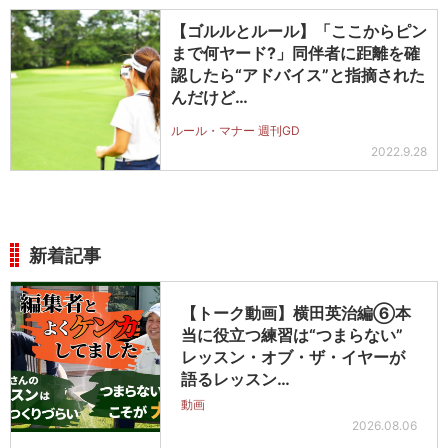
【ゴルルとルール】「ここからピン
まで何ヤード?」同伴者に距離を確
認したら“アドバイス”と指摘された
んだけど…
ルール・マナー 週刊GD
2022.9.28
新着記事
【トーク動画】横田英治編⑥本
当に役立つ練習は“つまらない”
レッスン・オブ・ザ・イヤーが
語るレッスン…
動画
2026.08.06