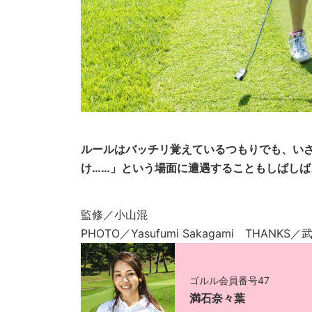
ルールはバッチリ覚えているつもりでも、いざ
け……」という場面に遭遇することもしばしば
監修／小山混
PHOTO／Yasufumi Sakagami THANKS
ゴルル会員番号47
満石奈々葉