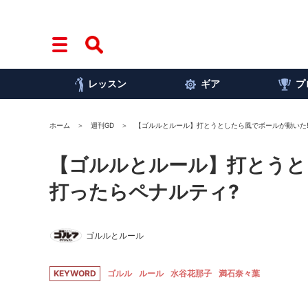
レッスン
ギア
プ
ホーム
週刊GD
【ゴルルとルール】打とうとしたら風でボールが動いた
【ゴルルとルール】打とうと
打ったらペナルティ?
ゴルルとルール
KEYWORD
ゴルル
ルール
水谷花那子
満石奈々葉