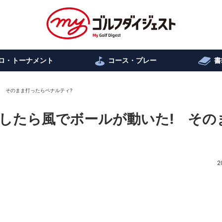
ロ・トーナメント
コース・プレー
書
! そのまま打ったらペナルティ?
したら風でボールが動いた! その
2