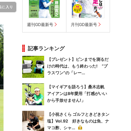
気に入り
週刊GD最新号
月刊GD最新号
記事ランキング
【プレゼント】ピンまでを測るだ
けの時代は、もう終わった! “プ
ラスワン”の「レー...
【マイギアを語ろう】桑木志帆
アイアンは8年愛用「打感がいい
から手放せません!」
【小祝さくら ゴルフときどきタン
塩】Vol.92 好きなものは魚、ナ
マコ酢、シャ...