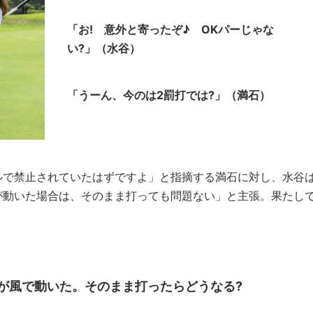
「お! 意外と寄ったぞ♪ OKパーじゃな
い?」（水谷）
「うーん、今のは2罰打では?」（満石）
ルで禁止されていたはずですよ」と指摘する満石に対し、水谷
が動いた場合は、そのまま打っても問題ない」と主張。果たし
が風で動いた。そのまま打ったらどうなる?