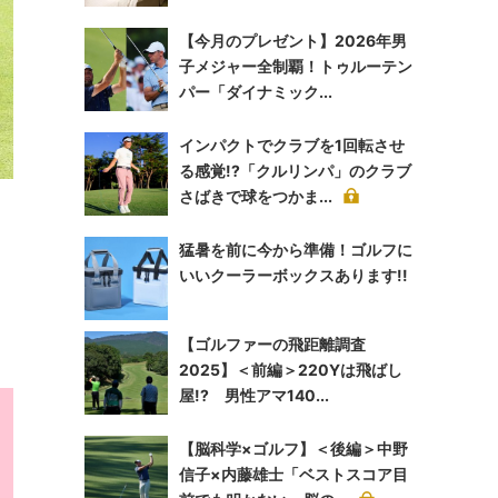
【今月のプレゼント】2026年男
子メジャー全制覇！トゥルーテン
パー「ダイナミック...
インパクトでクラブを1回転させ
る感覚!?「クルリンパ」のクラブ
さばきで球をつかま...
猛暑を前に今から準備！ゴルフに
いいクーラーボックスあります!!
【ゴルファーの飛距離調査
2025】＜前編＞220Yは飛ばし
屋!? 男性アマ140...
【脳科学×ゴルフ】＜後編＞中野
信子×内藤雄士「ベストスコア目