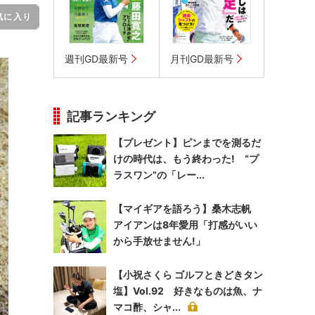
気に入り
週刊GD最新号
月刊GD最新号
記事ランキング
【プレゼント】ピンまでを測るだ
けの時代は、もう終わった! “プ
ラスワン”の「レー...
【マイギアを語ろう】桑木志帆
アイアンは8年愛用「打感がいい
から手放せません!」
【小祝さくら ゴルフときどきタン
塩】Vol.92 好きなものは魚、ナ
マコ酢、シャ...