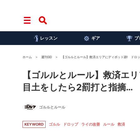
レッスン
ギア
プ
ホーム
週刊GD
【ゴルルとルール】救済エリアにディボット跡! ドロ
【ゴルルとルール】救済エリ
目土をしたら2罰打と指摘…
ゴルルとルール
KEYWORD
ゴルル
ドロップ
ライの改善
ルール
救済