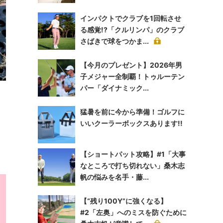
インパクトでクラブを1回転させ
る感覚!?「クルリンパ」のクラブ
さばきで球をつかま...
【今月のプレゼント】2026年男
子メジャー全制覇！トゥルーテン
パー「ダイナミック...
猛暑を前に今から準備！ゴルフに
いいクーラーボックスあります!!
【ショートパット攻略】#1「大事
なところで打ち切れない」桑木志
帆の悩みを名手・藤...
【“残り100Y”に強くなる】
#2「左奥」へのミスを防ぐために