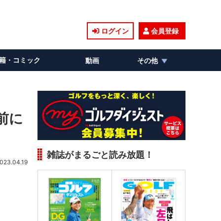
ログイン
会員登録
籍・コミック
動画
その他
前に
雑誌がまるごと読み放題！
023.04.19