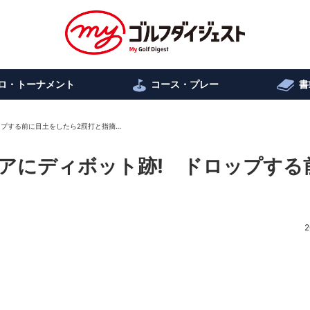
ロ・トーナメント
コース・プレー
書
ップする前に目土をしたら2罰打と指摘…
アにディボット跡! ドロップする
2