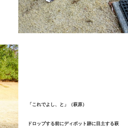
「これでよし、と」（萩原）
ドロップする前にディボット跡に目土する萩