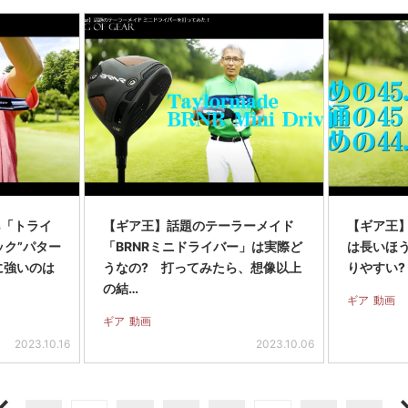
s「トライ
【ギア王】話題のテーラーメイド
【ギア王
ック”パター
「BRNRミニドライバー」は実際ど
は長いほ
に強いのは
うなの? 打ってみたら、想像以上
りやすい? 
の結…
ギア
動画
ギア
動画
2023.10.16
2023.10.06