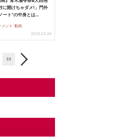
動画】青木瀬令奈&大西翔
対に開けちゃダメ!」門外
ノート”の中身とは…
ナメント
動画
2025.04.24
33