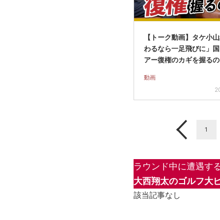
【トーク動画】タケ小
わるなら一足飛びに」国
アー復権のカギを握るの
動画
2
1
ラウンド中に遭遇する
大西翔太のゴルフ大
該当記事なし