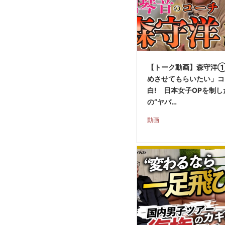
【トーク動画】森守洋
めさせてもらいたい」コ
白! 日本女子OPを制
の“ヤバ…
動画