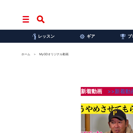
レッスン
ギア
プ
ホーム
MyGDオリジナル動画
新着動画
>>新着動