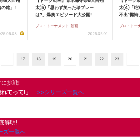
奈&大西翔
【トーク動画】青木瀬令奈&大西翔
【トーク
右の銘」!
太⑤「思わず笑った珍プレー
太④「絶
は?」爆笑エピソード大公開!
不出“懺悔
プロ・トーナメント
動画
プロ・トー
025.05.08
2025.05.01
…
17
18
19
20
21
22
23
…
に挑戦!
れてって!」
>>シリーズ一覧へ
底解明!
ーズ一覧へ