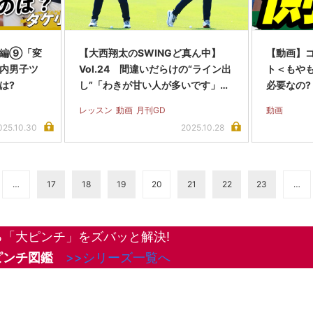
山編⑨「変
【大西翔太のSWINGど真ん中】
【動画】ゴ
内男子ツ
Vol.24 間違いだらけの“ライン出
ト＜もやも
は?
し”「わきが甘い人が多いです」…
必要なの?
レッスン
動画
月刊GD
動画
025.10.30
2025.10.28
…
17
18
19
20
21
22
23
…
「大ピンチ」をズバッと解決!
ピンチ図鑑
>>シリーズ一覧へ