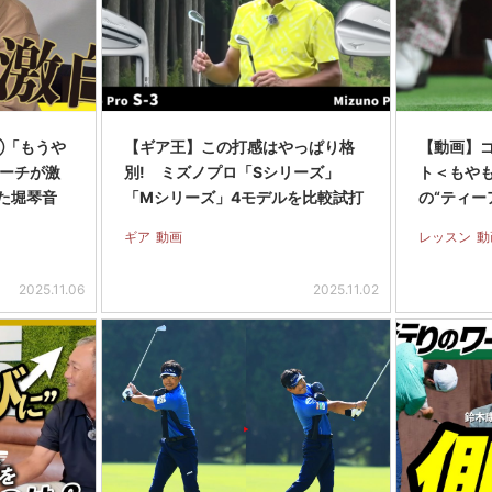
①「もうや
【ギア王】この打感はやっぱり格
【動画】ゴ
ーチが激
別! ミズノプロ「Sシリーズ」
ト＜もやも
した堀琴音
「Mシリーズ」4モデルを比較試打
の“ティー
ギア
動画
レッスン
動
2025.11.06
2025.11.02