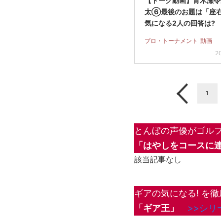
【トーク動画】青木瀬令
太⑥最後のお題は「座
気になる2人の回答は?
プロ・トーナメント
動画
2
1
とんぼの声優がゴルフ
「はやしをコースに連
該当記事なし
ギアの気になる! を徹
「ギア王」
>>シリ