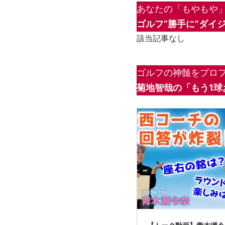
あなたの「もやもや」
ゴルフ“勝手に”ダイ
該当記事なし
ゴルフの神髄をプロフ
菊地智哉の「もう1球