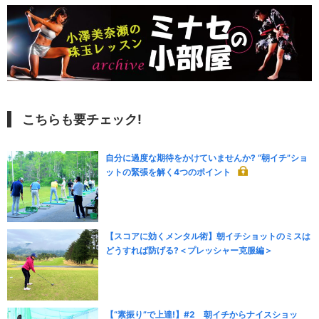
こちらも要チェック!
自分に過度な期待をかけていませんか? “朝イチ”ショ
ットの緊張を解く4つのポイント
【スコアに効くメンタル術】朝イチショットのミスは
どうすれば防げる?＜プレッシャー克服編＞
【“素振り”で上達!】#2 朝イチからナイスショッ