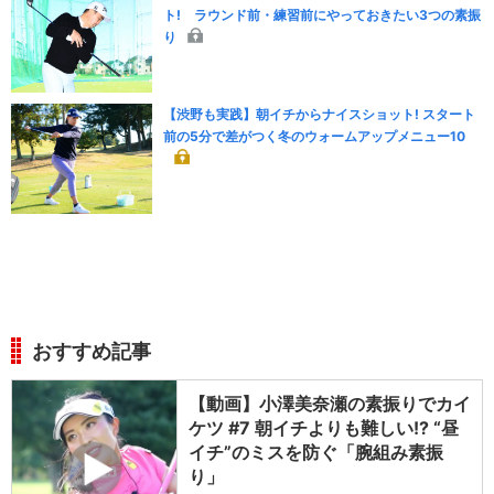
ト! ラウンド前・練習前にやっておきたい3つの素振
り
【渋野も実践】朝イチからナイスショット! スタート
前の5分で差がつく冬のウォームアップメニュー10
おすすめ記事
【動画】小澤美奈瀬の素振りでカイ
ケツ #7 朝イチよりも難しい!? “昼
イチ”のミスを防ぐ「腕組み素振
り」