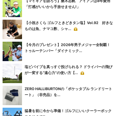
【マイギアを語ろう】桑木志帆 アイアンは8年愛用
「打感がいいから手放せません!」
【小祝さくら ゴルフときどきタン塩】Vol.92 好きな
ものは魚、ナマコ酢、シャ...
【今月のプレゼント】2026年男子メジャー全制覇！
トゥルーテンパー「ダイナミック...
塩ビパイプを真っすぐ投げられる？ ドライバーの飛び
が一変する“遠心力”の使い方【...
ZERO HALLIBURTONの「ポケッタブル ランドリート
ート」（非売品）を...
猛暑を前に今から準備！ゴルフにいいクーラーボック