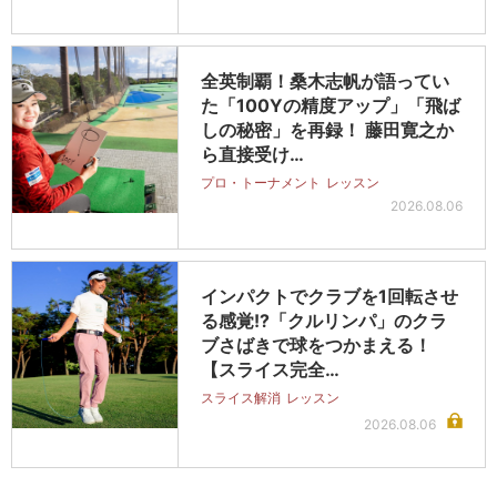
全英制覇！桑木志帆が語ってい
た「100Yの精度アップ」「飛ば
しの秘密」を再録！ 藤田寛之か
ら直接受け…
プロ・トーナメント
レッスン
2026.08.06
インパクトでクラブを1回転させ
る感覚!?「クルリンパ」のクラ
ブさばきで球をつかまえる！
【スライス完全…
スライス解消
レッスン
2026.08.06