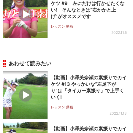
ケツ #9 左にだけは行かせたくな
い! そんなときは“右かかと上
げ”がオススメです
レッスン 動画
2022.11.5
あわせて読みたい
【動画】小澤美奈瀬の素振りでカイ
ケツ #13 やっかいな“左足下が
り”は「タイガー素振り」で上手く
いく!
レッスン 動画
2022.11.13
【動画】小澤美奈瀬の素振りでカイ