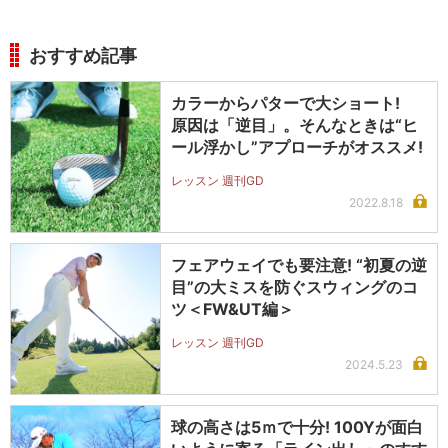
おすすめ記事
カラーからパターで大ショート!
原因は「逆目」。そんなときは“ヒ
ール浮かし”アプローチがオススメ!
レッスン 週刊GD
2022.8.18
フェアウェイでも要注意! “初夏の逆
目”の大ミスを防ぐスウィングのコ
ツ＜FW&UT編＞
レッスン 週刊GD
2024.5.23
球の高さは5ｍで十分! 100Yが面白