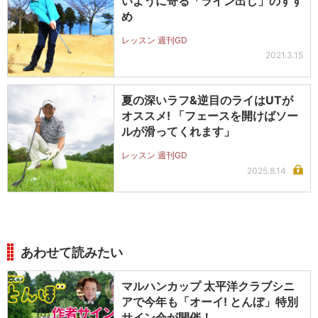
いように寄る「ライン出し」のすす
め
レッスン 週刊GD
2021.3.15
夏の深いラフ&逆目のライはUTが
オススメ! 「フェースを開けばソー
ルが滑ってくれます」
レッスン 週刊GD
2025.8.14
あわせて読みたい
マルハンカップ 太平洋クラブシニ
アで今年も「オーイ! とんぼ」特別
サイン会が開催！