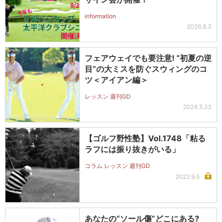
information
2026.8.3
フェアウェイでも要注意! “初夏の逆
目”の大ミスを防ぐスウィングのコ
ツ＜アイアン編＞
レッスン 週刊GD
2024.5.23
【ゴルフ野性塾】Vol.1748「粘る
ラフには振り抜きがいる」
コラム レッスン 週刊GD
2022.9.5
あなたの“ソール傷”どこにある?