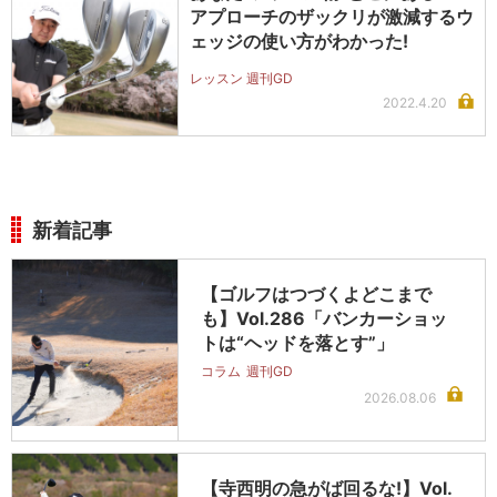
アプローチのザックリが激減するウ
ェッジの使い方がわかった!
レッスン 週刊GD
2022.4.20
新着記事
【ゴルフはつづくよどこまで
も】Vol.286「バンカーショッ
トは“ヘッドを落とす”」
コラム
週刊GD
2026.08.06
【寺西明の急がば回るな!】Vol.