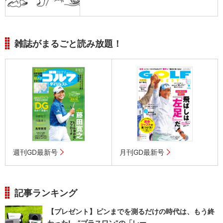
雑誌がまるごと読み放題！
週刊GD最新号
月刊GD最新号
記事ランキング
【プレゼント】ピンまでを測るだけの時代は、もう終
わった! “プラスワン”の「レー...