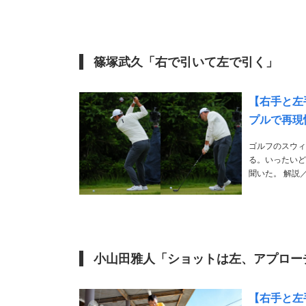
手はこれが主流
篠塚武久「右で引いて左で引く」
【右手と左
プルで再現
ゴルフのスウィ
る。いったいど
聞いた。 解説／篠塚武久 1945年生まれ。桜美ゴルフハウス主宰。時松隆光など多くのプロを指導。
個性的な教えで
小山田雅人「ショットは左、アプロー
【右手と左