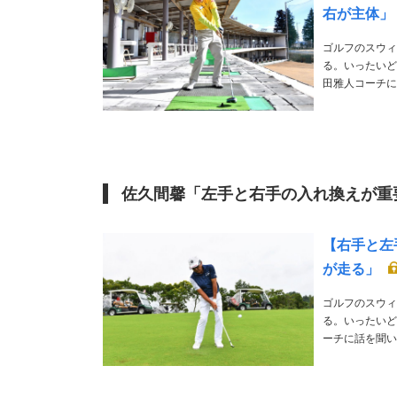
右が主体」
ゴルフのスウィ
る。いったいど
田雅人コーチに話を聞いた。 解説／小山田雅人 6
断。14年PG
佐久間馨「左手と右手の入れ換えが重
【右手と左
が走る」
ゴルフのスウィ
る。いったいど
ーチに話を聞いた。 解説／佐久間馨 1955年生まれ。「“振り方”“当て方”“
ジメントを説く