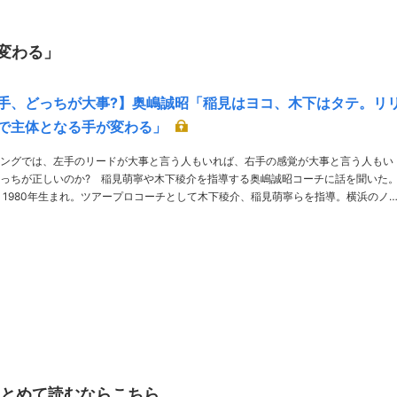
変わる」
手、どっちが大事?】奥嶋誠昭「稲見はヨコ、木下はタテ。リ
で主体となる手が変わる」
ングでは、左手のリードが大事と言う人もいれば、右手の感覚が大事と言う人もい
っちが正しいのか? 稲見萌寧や木下稜介を指導する奥嶋誠昭コーチに話を聞いた
ノビ
テックでGEARSを使ったアマチュアレッスンも行う 左手はリ……
まとめて読むならこちら