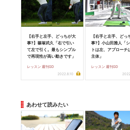
【右手と左手、どっちが大
【右手と左手、どっ
事?】篠塚武久「右で引い
事?】小山田雅人「
て左で引く。最もシンプル
トは左、アプローチ
で再現性が高い動きです」
主体」
レッスン 週刊GD
レッスン 週刊GD
2022.8.10
2022
あわせて読みたい