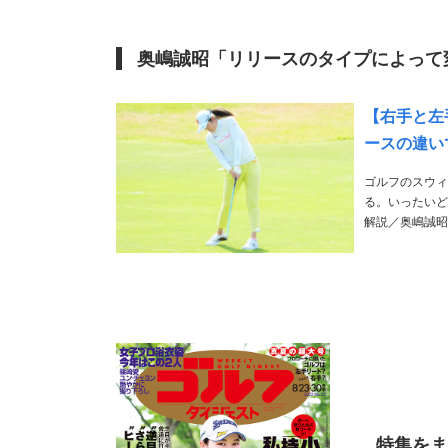
奥嶋誠昭「リリースのタイプによって
【右手と左
ースの違い
ゴルフのスウィ
る。いったいど
解説／奥嶋誠昭 1980年生まれ。ツアープロコーチとして木下稜介、稲見萌寧らを指導。横浜の
特集を