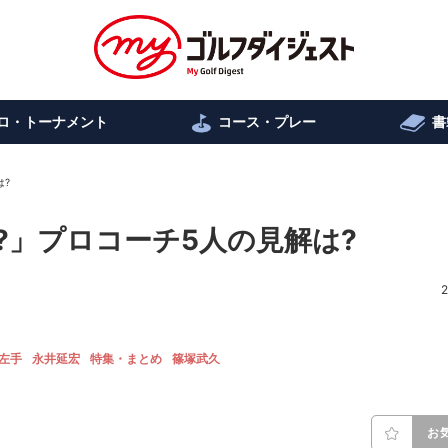
ロ・トーナメント
コース・プレー
書
は?
?」プロコーチ5人の見解は?
2
左手
永井延宏
特集・まとめ
篠塚武久
お