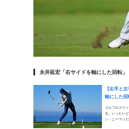
永井延宏「右サイドを軸にした回転」
【右手と左
軸にした回
ゴルフのスウィ
る。いったいどっちが
ン・ニーマンだ
グ。リリースす