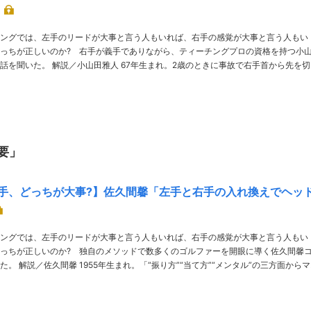
ングでは、左手のリードが大事と言う人もいれば、右手の感覚が大事と言う人もい
っちが正しいのか? 右手が義手でありながら、ティーチングプロの資格を持つ小
7年生まれ。2歳のときに事故で右手首から先を切
Aのティーチングプロ（B級）取得。シニアツアーにも挑戦しながら講……
要」
手、どっちが大事?】佐久間馨「左手と右手の入れ換えでヘッ
ングでは、左手のリードが大事と言う人もいれば、右手の感覚が大事と言う人もい
っちが正しいのか? 独自のメソッドで数多くのゴルファーを開眼に導く佐久間馨
メンタル”の三方面からマネ
当代No.1の戦術師。10年レッスン・オブ・ザ・イヤー……