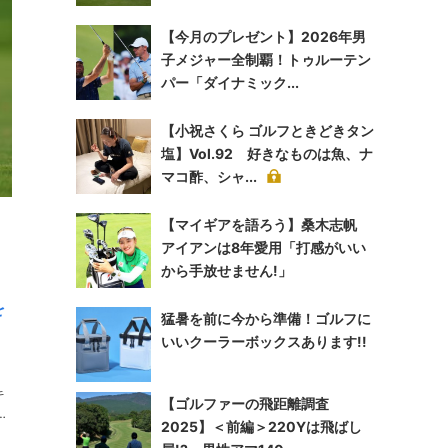
【今月のプレゼント】2026年男
子メジャー全制覇！トゥルーテン
パー「ダイナミック...
【小祝さくら ゴルフときどきタン
塩】Vol.92 好きなものは魚、ナ
マコ酢、シャ...
【マイギアを語ろう】桑木志帆
アイアンは8年愛用「打感がいい
から手放せません!」
を
猛暑を前に今から準備！ゴルフに
いいクーラーボックスあります!!
【ゴルファーの飛距離調査
ン
2025】＜前編＞220Yは飛ばし
選