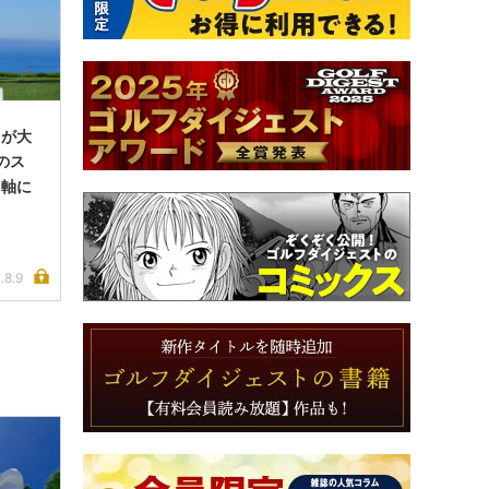
ちが大
のス
を軸に
.8.9