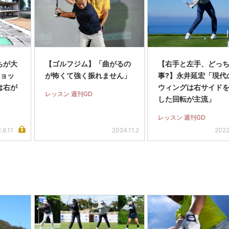
ちが大
【ゴルフジム】「曲がるの
【右手と左手、どっ
ショッ
が怖くて強く振れません」
事?】永井延宏「現代
は右が
ウィングは右サイド
レッスン 週刊GD
した回転が主流」
レッスン 週刊GD
.8.11
2024.11.2
2022