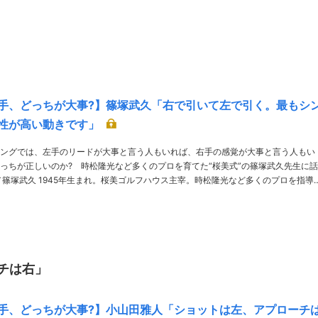
です」 ……
手、どっちが大事?】篠塚武久「右で引いて左で引く。最もシ
性が高い動きです」
ングでは、左手のリードが大事と言う人もいれば、右手の感覚が大事と言う人もい
っちが正しいのか? 時松隆光など多くのプロを育てた“桜美式”の篠塚武久先生に
ジュニアを育て続ける。18年レッスン・オブ・ザ・イヤー受賞 ……
チは右」
手、どっちが大事?】小山田雅人「ショットは左、アプローチ