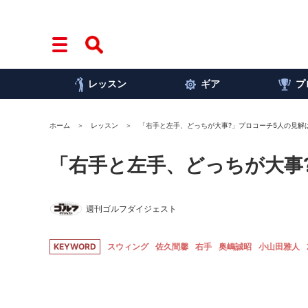
レッスン
ギア
プ
ホーム
レッスン
「右手と左手、どっちが大事?」プロコーチ5人の見解
「右手と左手、どっちが大事
週刊ゴルフダイジェスト
KEYWORD
スウィング
佐久間馨
右手
奥嶋誠昭
小山田雅人