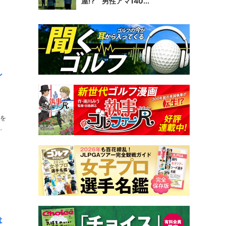
屋!? 男性アマ140...
ン
話を
は