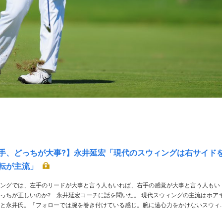
手、どっちが大事?】永井延宏「現代のスウィングは右サイド
転が主流」
ングでは、左手のリードが大事と言う人もいれば、右手の感覚が大事と言う人もい
正しいのか? 永井延宏コーチに話を聞いた。 現代スウィングの主流はホアキ
と永井氏。「フォローでは腕を巻き付けている感じ。腕に遠心力をかけないスウィ
ると不確定要素が増えるんです。PGAの若手選手もですがアメリカの大学のトップ