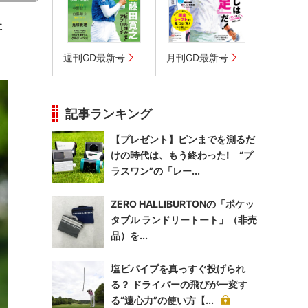
た
週刊GD最新号
月刊GD最新号
記事ランキング
【プレゼント】ピンまでを測るだ
けの時代は、もう終わった! “プ
ラスワン”の「レー...
ZERO HALLIBURTONの「ポケッ
タブル ランドリートート」（非売
品）を...
塩ビパイプを真っすぐ投げられ
る？ ドライバーの飛びが一変す
る“遠心力”の使い方【...