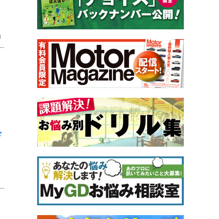
山
ド
コ