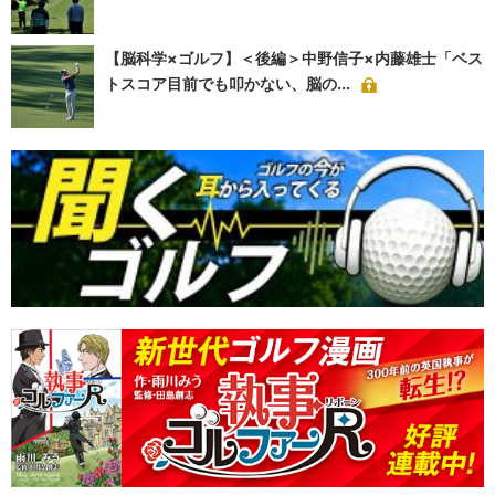
【脳科学×ゴルフ】＜後編＞中野信子×内藤雄士「ベス
トスコア目前でも叩かない、脳の...