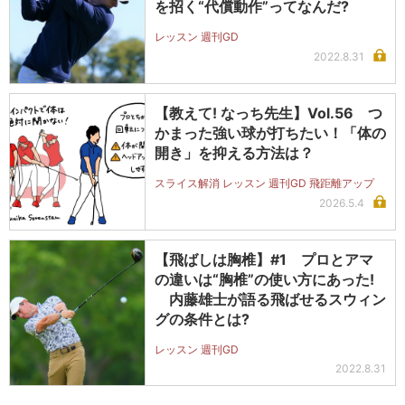
を招く“代償動作”ってなんだ?
レッスン 週刊GD
2022.8.31
【教えて! なっち先生】Vol.56 つ
かまった強い球が打ちたい！「体の
開き」を抑える方法は？
スライス解消 レッスン 週刊GD 飛距離アップ
2026.5.4
【飛ばしは胸椎】#1 プロとアマ
の違いは“胸椎”の使い方にあった!
内藤雄士が語る飛ばせるスウィン
グの条件とは?
レッスン 週刊GD
2022.8.31