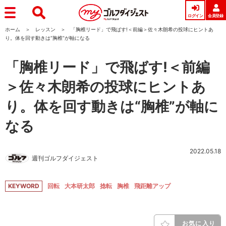
ログイン
会員登録
ホーム
レッスン
「胸椎リード」で飛ばす!＜前編＞佐々木朗希の投球にヒントあ
り。体を回す動きは“胸椎”が軸になる
「胸椎リード」で飛ばす!＜前編
＞佐々木朗希の投球にヒントあ
り。体を回す動きは“胸椎”が軸に
なる
2022.05.18
週刊ゴルフダイジェスト
KEYWORD
回転
大本研太郎
捻転
胸椎
飛距離アップ
お気に入り