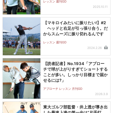
レッスン 週刊GD
2025.10.11
【マキロイみたいに振りたい!】#2
ヘッドと右足が引っ張り合う。だ
からスムーズに振り切れるんです
レッスン 週刊GD
2024.2.26
【読者記者】No.1934「アプロー
チで球が上がりすぎてショートする
ことが多い。しっかり目標まで届か
せるには?」
アプローチ レッスン 月刊GD
2026.3.9
東大ゴルフ部監督・井上透が導き出
した最速上達の第一歩は“片手打