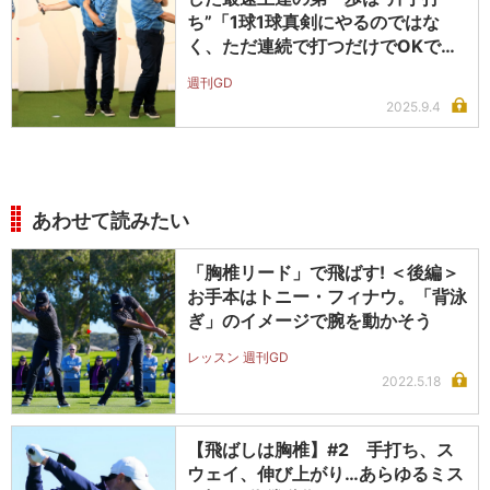
ち”「1球1球真剣にやるのではな
く、ただ連続で打つだけでOKで
す」
週刊GD
2025.9.4
あわせて読みたい
「胸椎リード」で飛ばす! ＜後編＞
お手本はトニー・フィナウ。「背泳
ぎ」のイメージで腕を動かそう
レッスン 週刊GD
2022.5.18
【飛ばしは胸椎】#2 手打ち、ス
ウェイ、伸び上がり…あらゆるミス