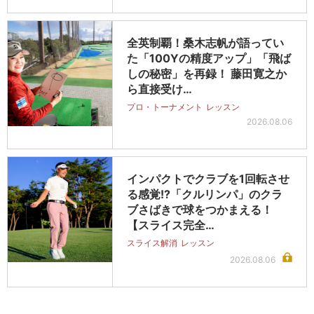
全英制覇！桑木志帆が語ってい
た「100Yの精度アップ」「飛ば
しの秘密」を再録！ 藤田寛之か
ら直接受け…
プロ・トーナメント
レッスン
2026.08.06
インパクトでクラブを1回転させ
る感覚!?「クルリンパ」のクラ
ブさばきで球をつかまえる！
【スライス完全…
スライス解消
レッスン
2026.08.06