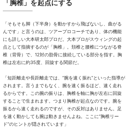
「胸椎」を起点にする
「そもそも脚（下半身）を動かすから飛ばないし、曲がる
んです」と言うのは、ツアープロコーチであり、体の機能
にも詳しい大本研太郎プロだ。大本プロがスウィングの起
点として指摘するのが「胸椎」。頚椎と腰椎につながる脊
椎（背骨）で、12対の肋骨に接続している部分を指す。胸
椎は左右に約35度、回旋する関節だ。
「短距離走や長距離走では、“腕を速く振れ”といった指導が
されます。言うまでもなく、腕を速く振るほど、速く走れ
るからです。この腕の振りは、胸椎を軸に胸が左右に回旋
することで生まれます。つまり胸椎が起点なのです。腕を
振るから速く走れるのですが、その反対はありません。足
を速く動かしても腕は動きませんよね。ここに“胸椎リー
ド”のヒントが隠されています」