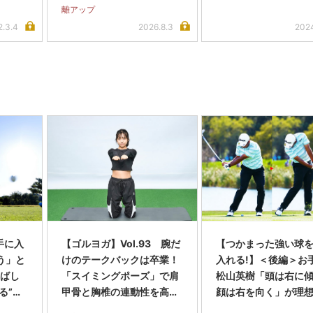
離アップ
2.3.4
2026.8.3
2024
手に入
【ゴルヨガ】Vol.93 腕だ
【つかまった強い球
う」と
けのテークバックは卒業！
入れる!】＜後編＞お
飛ばし
「スイミングポーズ」で肩
松山英樹「頭は右に
る”動
甲骨と胸椎の連動性を高め
顔は右を向く」が理
よう