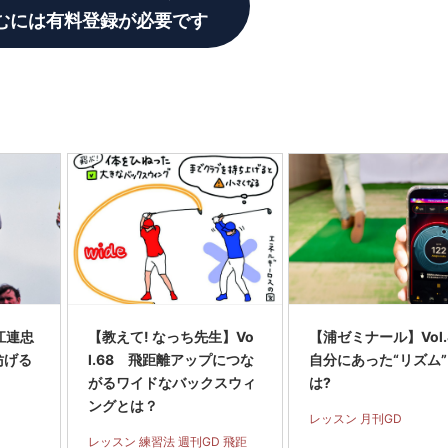
むには有料登録が必要です
江連忠
【教えて! なっち先生】Vo
【浦ゼミナール】Vol
妨げる
l.68 飛距離アップにつな
自分にあった“リズム
がるワイドなバックスウィ
は?
ングとは？
レッスン 月刊GD
レッスン 練習法 週刊GD 飛距