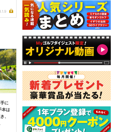
.1.9
を手に
手本は
傾き、
想