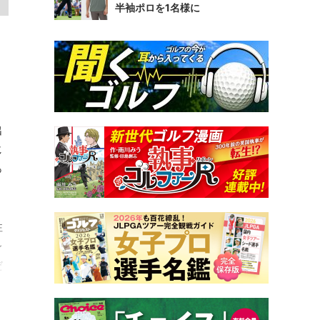
半袖ポロを1名様に
出
じ
っ
性
レ
だ