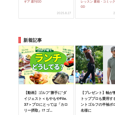
ギア 週刊GD
レッスン 書籍・コミック
GD
2025.8.27
2
新着記事
【動画】ゴルフ“勝手に”ダ
【プレゼント】軸が
イジェスト＜もやもやFile.
トッププロも愛用す
37＞プロにとっては「カロ
ントゴルフの半袖ポ
リー摂取」!? ゴ…
名様に