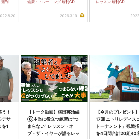
 週刊
健康・トレーニング 週刊GD
レッスン 週刊GD
022.8.20
2026.3.19
2022
整う！
【トーク動画】横田英治編
【今月のプレゼント
るデサ
⑥本当に役立つ練習は“つ
17回 ニトリレディス
ロを1
まらない” レッスン・オ
トーナメント」観戦
ブ・ザ・イヤーが語るレッ
を4日間合計20組40