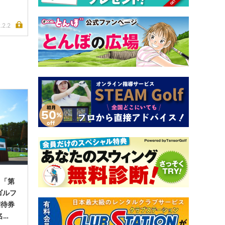
.2.2
】「第
ゴルフ
招待券
名…