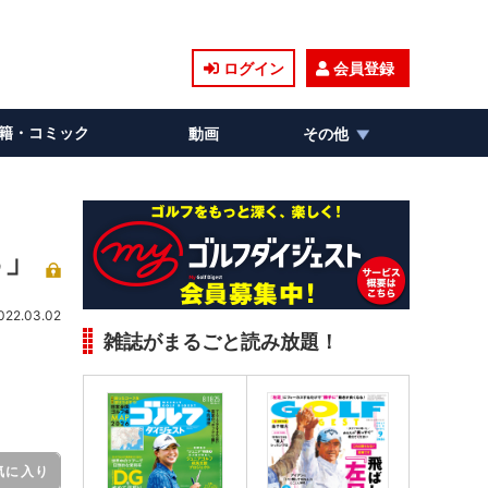
ログイン
会員登録
籍・コミック
動画
その他
る」
022.03.02
雑誌がまるごと読み放題！
気に入り