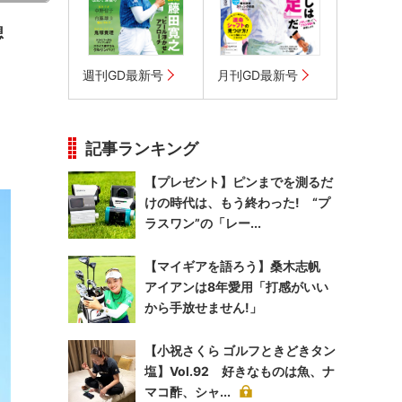
想
週刊GD最新号
月刊GD最新号
記事ランキング
【プレゼント】ピンまでを測るだ
けの時代は、もう終わった! “プ
ラスワン”の「レー...
【マイギアを語ろう】桑木志帆
アイアンは8年愛用「打感がいい
から手放せません!」
【小祝さくら ゴルフときどきタン
塩】Vol.92 好きなものは魚、ナ
マコ酢、シャ...