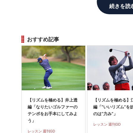
続きを読
おすすめ記事
【リズムを極める】井上透
【リズムを極める】
編「なりたいゴルファーの
編「“いいリズム”を
テンポをお手本にしてみよ
のは“力み”」
う」
レッスン 週刊GD
レッスン 週刊GD