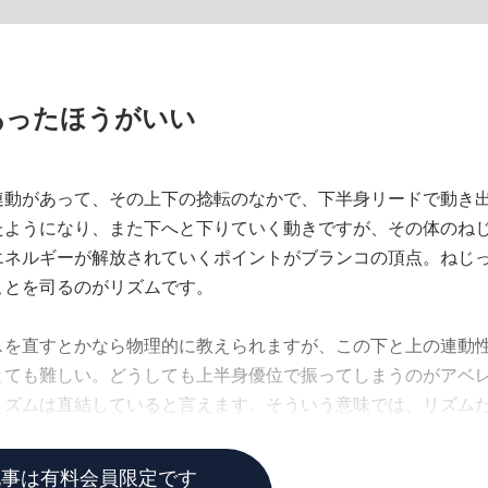
あったほうがいい
連動があって、その上下の捻転のなかで、下半身リードで動き
たようになり、また下へと下りていく動きですが、その体のね
エネルギーが解放されていくポイントがブランコの頂点。ねじ
ことを司るのがリズムです。
スを直すとかなら物理的に教えられますが、この下と上の連動
とても難しい。どうしても上半身優位で振ってしまうのがアベ
リズムは直結していると言えます。そういう意味では、リズム
るだろうと思えるアマチュアの人はたくさんいます。
記事は有料会員限定です