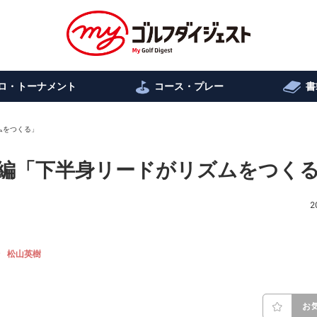
ロ・トーナメント
コース・プレー
書
ムをつくる」
編「下半身リードがリズムをつく
2
松山英樹
お