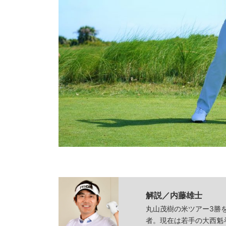
解説／内藤雄士
丸山茂樹の米ツアー3勝
者。現在は若手の大西魁