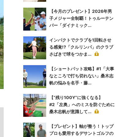
【今月のプレゼント】2026年男
子メジャー全制覇！トゥルーテン
パー「ダイナミック...
インパクトでクラブを1回転させ
る感覚!?「クルリンパ」のクラブ
さばきで球をつかま...
【ショートパット攻略】#1「大事
なところで打ち切れない」桑木志
帆の悩みを名手・藤...
【“残り100Y”に強くなる】
#2「左奥」へのミスを防ぐために
桑木志帆が意識して...
【プレゼント】軸が整う！トップ
プロも愛用するデサントゴルフの