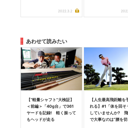
2022.3.2
202
あわせて読みたい
【“軽量シャフト”大検証】
【人生最高飛距離を
＜前編＞「40g台」で361
れる】#1「体を回そ
ヤードを記録! 軽く振って
していませんか? 
もヘッドが走る
で大事なのは“腰を切
きだった