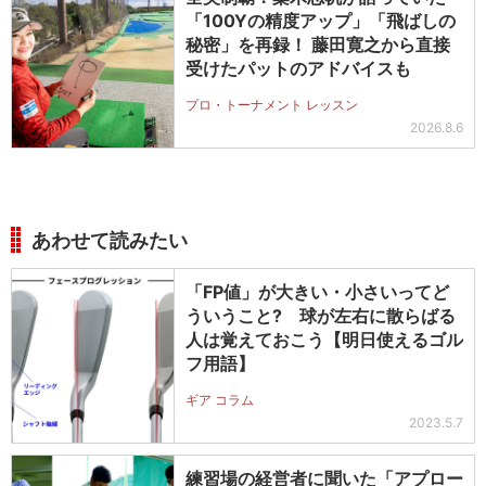
「100Yの精度アップ」「飛ばしの
秘密」を再録！ 藤田寛之から直接
受けたパットのアドバイスも
プロ・トーナメント レッスン
2026.8.6
あわせて読みたい
「FP値」が大きい・小さいってど
ういうこと? 球が左右に散らばる
人は覚えておこう【明日使えるゴル
フ用語】
ギア コラム
2023.5.7
練習場の経営者に聞いた「アプロー