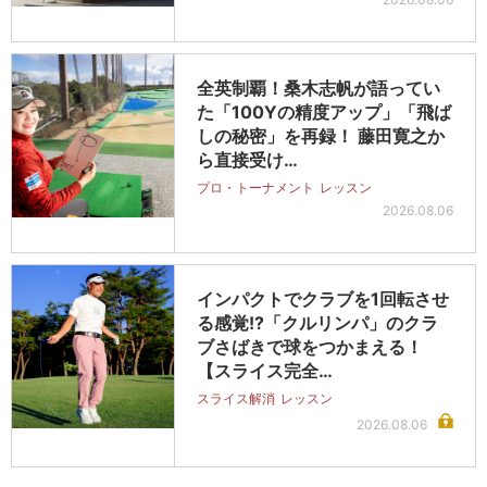
全英制覇！桑木志帆が語ってい
た「100Yの精度アップ」「飛ば
しの秘密」を再録！ 藤田寛之か
ら直接受け…
プロ・トーナメント
レッスン
2026.08.06
インパクトでクラブを1回転させ
る感覚!?「クルリンパ」のクラ
ブさばきで球をつかまえる！
【スライス完全…
スライス解消
レッスン
2026.08.06