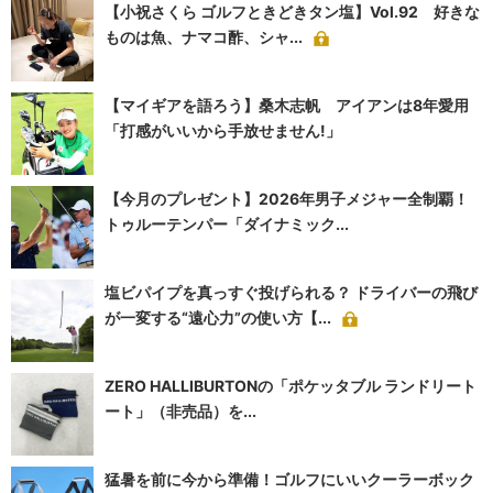
【小祝さくら ゴルフときどきタン塩】Vol.92 好きな
ものは魚、ナマコ酢、シャ...
【マイギアを語ろう】桑木志帆 アイアンは8年愛用
「打感がいいから手放せません!」
【今月のプレゼント】2026年男子メジャー全制覇！
トゥルーテンパー「ダイナミック...
塩ビパイプを真っすぐ投げられる？ ドライバーの飛び
が一変する“遠心力”の使い方【...
ZERO HALLIBURTONの「ポケッタブル ランドリート
ート」（非売品）を...
猛暑を前に今から準備！ゴルフにいいクーラーボック