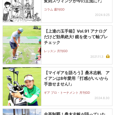
変則スウィングが今の主流に?」
コラム 週刊GD
2024.9.25
【上達の玉手箱】Vol.91 アナログ
だけど効果絶大! 鏡を使って軸ブレ
チェック
レッスン 月刊GD
2021.11.3
【マイギアを語ろう】桑木志帆 ア
イアンは8年愛用「打感がいいから
手放せません!」
ギア プロ・トーナメント 月刊GD
2024.8.30
全英制覇！桑木志帆が語っていた