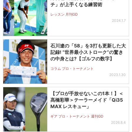
チ」が上手くなる練習術
レッスン 月刊GD
2024.1.7
石川遼の「58」を3打も更新した大
記録! “世界最小ストローク”の驚き
の中身とは?【ゴルフの数字】
コラム プロ・トーナメント
2023.1.30
【プロが手放せないこの1本！】＜
髙橋彩華＞テーラーメイド「Qi35
MAX レスキュー」
ギア プロ・トーナメント 週刊GD
2026.8.4