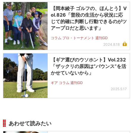
【岡本綾子 ゴルフの、ほんとう】V
ol.826「普段の生活から状況に応
じて的確に判断し行動できるのがツ
アープロだと思います」
コラム プロ・トーナメント 週刊GD
2024.8.18
【ギア選びのウソホント】Vol.232
「ザックリの原因は“バウンス”を活
かせていないから」
ギア コラム 週刊GD
2025.5.17
あわせて読みたい