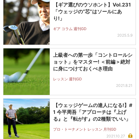
【ギア選びのウソホント】Vol.231
「ウェッジの“芯”はソールにあ
り!」
ギア コラム 週刊GD
2025.5.9
上級者への第一歩「コントロールシ
ョット」をマスター! ＜前編＞絶対
に身につけておくべき理由
レッスン 週刊GD
2021.8.21
【ウェッジゲームの達人になる!】#
1 今平周吾「アプローチは『上げ
る』と『転がす』の2種類でいい」
プロ・トーナメント レッスン 月刊GD
2021.10.27