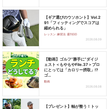
【ギア選びのウソホント】Vol.2
91「フィッティングでスコアは
縮められる」
レッスン
練習法
週刊GD
2026.08.09
【動画】ゴルフ“勝手に”ダイジ
ェスト＜もやもやFile.37＞プロ
にとっては「カロリー摂取」!?
ゴ…
動画
2026.08.08
【プレゼント】軸が整う！トッ