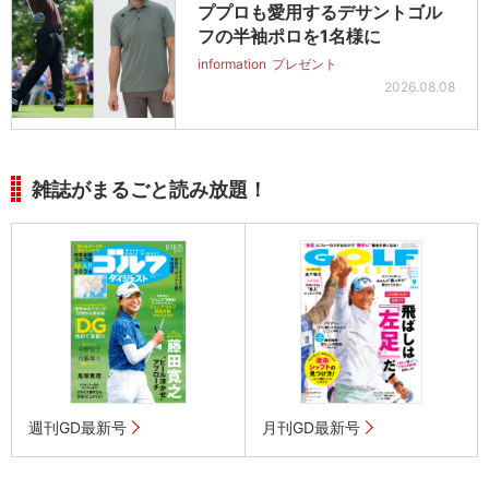
ププロも愛用するデサントゴル
フの半袖ポロを1名様に
information
プレゼント
2026.08.08
雑誌がまるごと読み放題！
週刊GD最新号
月刊GD最新号