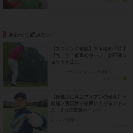
2025.3.19
あわせて読みたい
【スウィング解説】木下稜介「片手
打ち」と「低重心キープ」が正確シ
ョットを生む
プロ・トーナメント レッスン 週刊GD
2021.8.31
【原敏之に学ぶアイアンの極意】＜
前編＞再現性が格段に上がるアドレ
ス 3つの重要ポイント
レッスン 週刊GD
2026.1.14