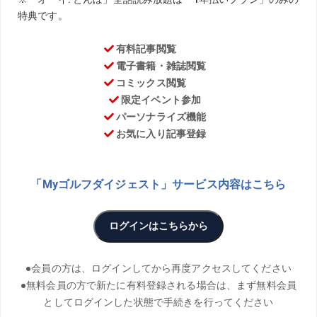
PHOTO／Yasuo Masuda、Shinji Osawa、Hiroyuki
Okazawa、Hiroaki Arihara、KJR
THANKS／Sansan KBCオーガスタ、ダンロップ・スリクソ
ン福島オープン、日本ゴルフツアー選手権