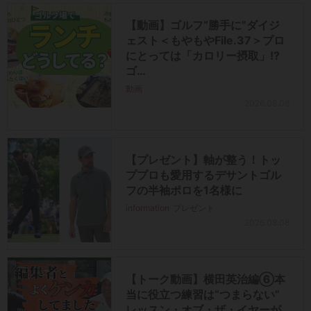
【動画】ゴルフ“勝手に”ダイジ
ェスト＜もやもやFile.37＞プロ
にとっては「カロリー摂取」!?
ゴ…
動画
2026.08.08
【プレゼント】軸が整う！トッ
ププロも愛用するデサントゴル
フの半袖ポロを1名様に
information
プレゼント
2026.08.08
【トーク動画】横田英治編⑥本
当に役立つ練習は“つまらない”
レッスン・オブ・ザ・イヤーが