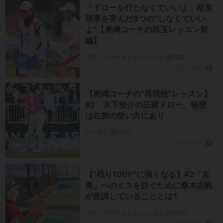
「ドローを打たなくていいよ」稲見
萌寧を育んだ3つの“しなくていい
よ”【奥嶋コーチの珠玉レッスン前
編】
プロ・トーナメント レッスン 週刊GD
2021.9.2
【奥嶋コーチの“再現性”レッスン】
#2 木下稜介の正確ドロー、秘密
は右腕の使い方にあり
レッスン 週刊GD
2022.3.25
【“残り100Y”に強くなる】#2「左
奥」へのミスを防ぐために桑木志帆
が意識していることとは?
プロ・トーナメント レッスン 月刊GD