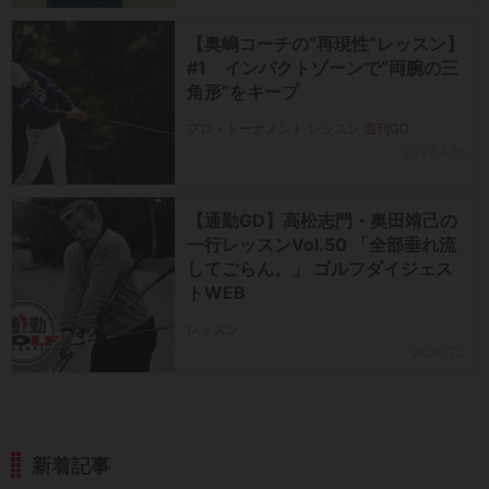
【奥嶋コーチの“再現性”レッスン】
#1 インパクトゾーンで“両腕の三
角形”をキープ
プロ・トーナメント レッスン 週刊GD
2022.3.25
【通勤GD】高松志門・奥田靖己の
一行レッスンVol.50 「全部垂れ流
してごらん。」 ゴルフダイジェス
トWEB
レッスン
2020.7.2
新着記事