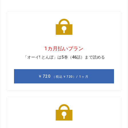
今季急成長を遂げた稲見萌寧と木下稜介を指導する奥嶋誠
昭コーチ。いったい2人にどんなことを教えてきたのか。後
編では、チーピンに悩んでいたという木下を精度の高いド
ローヒッターへと転身させた方法を教えてもらった。