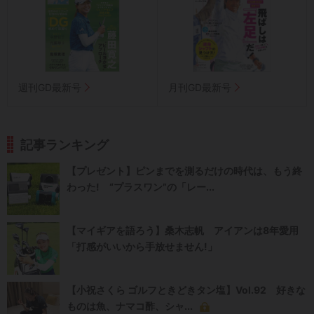
週刊GD最新号
月刊GD最新号
記事ランキング
【プレゼント】ピンまでを測るだけの時代は、もう終
わった! “プラスワン”の「レー...
【マイギアを語ろう】桑木志帆 アイアンは8年愛用
「打感がいいから手放せません!」
【小祝さくら ゴルフときどきタン塩】Vol.92 好きな
ものは魚、ナマコ酢、シャ...