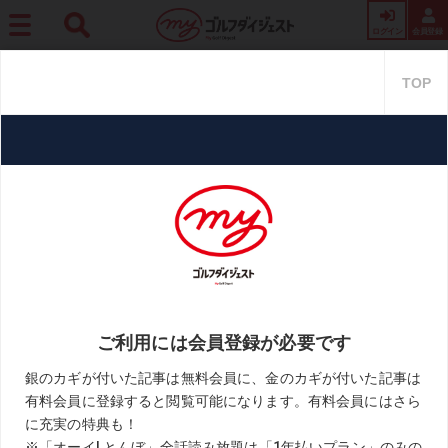
ログイン
会員登録
ホーム
レッスン
「器用な右手は殺さず生かす!」木下稜介のチーピン解消物語【奥
嶋コーチの珠玉レッスン後編】
「器用な右手は殺さず生かす!」
木下稜介のチーピン解消物語【奥
嶋コーチの珠玉レッスン後編】
2021.09.06
週刊ゴルフダイジェスト
KEYWORD
チーピン解消
ドロー
奥嶋誠昭
木下稜介
片手打ち
練習法
お気に入り