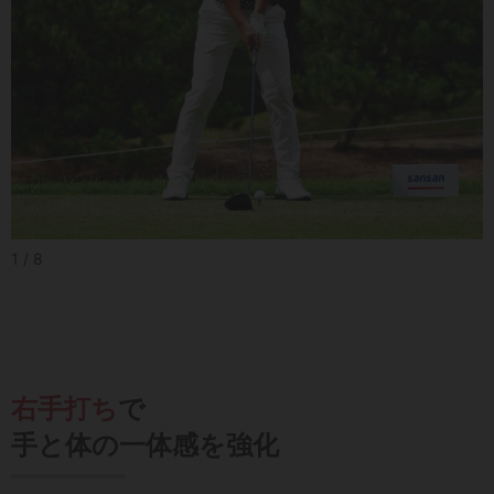
1 / 8
右手打ち
で
手と体の一体感を強化