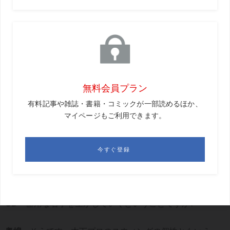
GD
6月にいきなり2試合連続優勝でゴルフ界を驚かせた木
下稜介プロも、奥嶋コーチが指導しているんですね。
奥嶋
2019年の11月から見ています。木下プロは稲見プロ
とは真逆で、右手がすごく器用な選手なんですよ。
GD
右手が勝ってしまう?
奥嶋
大事なところでそれが出て、フックがくる。いわゆ
るチーピンですね。でもそれは、右手にとてつもない才能
を秘めているということでもあるんです。
GD
器用な右手を生かしていくということですか?