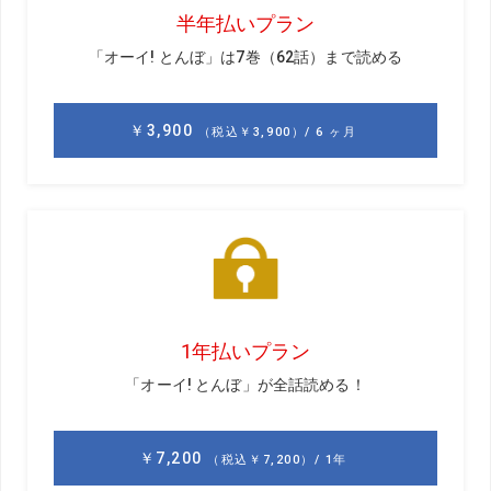
前編はこちら
解説／奥嶋誠昭
おくしまともあき。1980年生まれ。神奈川
県出身。ツアープロコーチとして、稲見萌
寧プロ、木下稜介プロ、イ・ボミプロ、高
橋彩華プロを指導。横浜のノビテックゴル
フスタジオで、GEARSを使ったアマチュア
レッスンも行っている
危険なフックが
狙えるドロー
に進化した