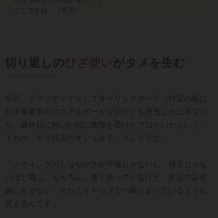
ことですね」（早川）
切り返しの
ひざ使い
がタメを生む
今回、ボランティアとしてキャリングボード（特定の組に
付き各選手のスコアをボードで示す）を担当した山本プロ
が、最終日に付いた組に衝撃を受けたプロがいたという。
それが、チリ代表のギジェルモ・ペレイラだ。
「スウィングのしなやかさが半端じゃないし、尋常じゃな
いほど飛ぶ。もちろん、速く振っているけど、変な力みを
感じさせない。それこそトップで一瞬止まっているように
見えるんです」