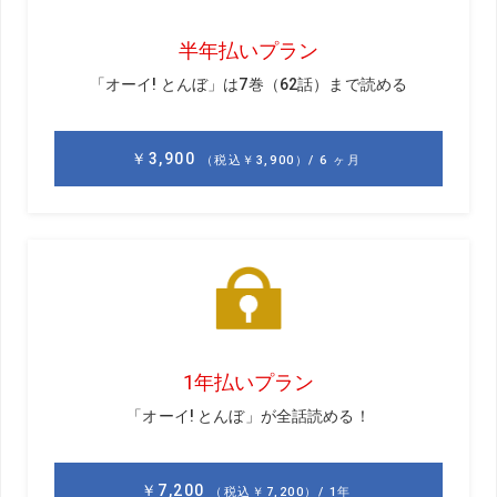
打ち急いで見えないのは
トップの
間
がある証拠
今回、ボランティアとして大会を支えた早川佳智プロと山
本邦貴プロ。仕事の合間に練習場や試合中のプレーを目の
前で見る機会があったという2人が共通して感じたのが、切
り返しでできる“間（ま）”だった。
「ほとんどの選手が300ヤードは当たり前に飛ばすし、尋
常じゃないスピードでクラブを振ってきます。でも、一貫
して言えることは、『打ち急ぎ感ゼロ』ということ。あの
レベルなら当たり前のことかもしれませんが、あのスピー
ドで振っているのに、打ち急ぎを感じさせないのは、トッ