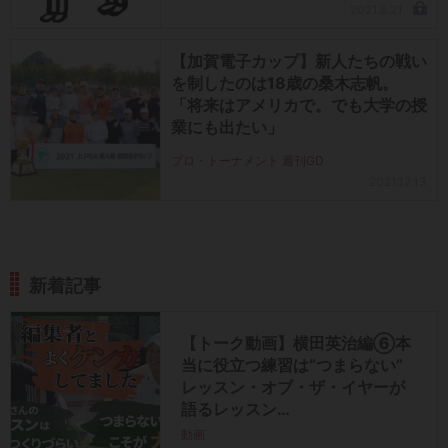
2021.8.21
【加賀電子カップ】新人たちの戦い
を制したのは18歳の桑木志帆。
「将来はアメリカで。でも大学の授
業にも出たい」
プロ・トーナメント 週刊GD
2021.12.13
新着記事
【トーク動画】横田英治編⑥本
当に役立つ練習は“つまらない”
レッスン・オブ・ザ・イヤーが
語るレッスン…
動画