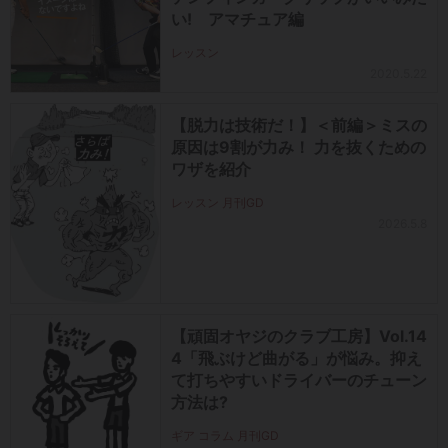
い! アマチュア編
レッスン
2020.5.22
【脱力は技術だ！】＜前編＞ミスの
原因は9割が力み！ 力を抜くための
ワザを紹介
レッスン 月刊GD
2026.5.8
【頑固オヤジのクラブ工房】Vol.14
4「飛ぶけど曲がる」が悩み。抑え
て打ちやすいドライバーのチューン
方法は?
ギア コラム 月刊GD