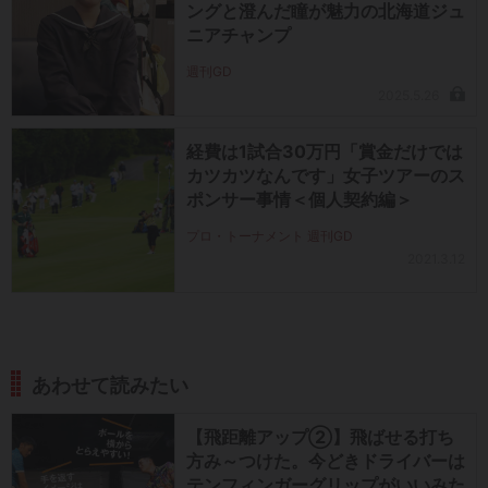
ングと澄んだ瞳が魅力の北海道ジュ
ニアチャンプ
週刊GD
2025.5.26
経費は1試合30万円「賞金だけでは
カツカツなんです」女子ツアーのス
ポンサー事情＜個人契約編＞
プロ・トーナメント 週刊GD
2021.3.12
あわせて読みたい
【飛距離アップ②】飛ばせる打ち
方み～つけた。今どきドライバーは
テンフィンガーグリップがいいみた