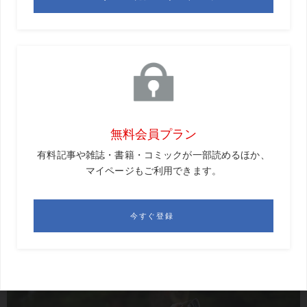
プからの切り返しの“間”があるからだと思うんですよね」
（早川）
「選手たちは、トップで止めている意識はないと思いま
す。直接聞いてないですけど（笑）。でも、そう見えるの
は、リズム&テンポがいい証拠。だから、あれだけ振っても
振り遅れないんですね。逆に、僕は意図的にトップで止ま
る練習をしてもいいんじゃないかな〜って思いましたね」
（山本）
右肩
がしっかり回っているから
“間”ができる