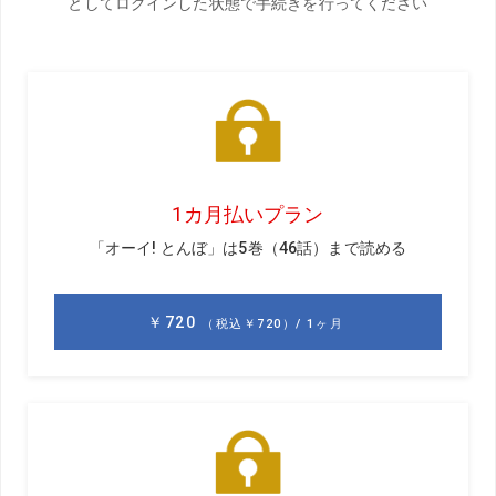
世界のトップランカーが参加した東京オリンピック男子ゴ
ルフ競技。今回ボランティアとして大会を支えた2人のティ
ーチングプロが、選手たちを間近で見て強く感じたのが
「みんなトップで止まる」ということだったという。果た
してトップで止まると何がいいのか、我々アマチュアも真
似ていいのか。詳しく聞いてみた。
解説／早川佳智
（左）
1975年生まれ。愛知県出身。日
夜スウィング研究に没頭し、現
在クラブ設計にも関わるこだわ
りプロ
解説／山本邦貴
（右）
1973年生まれ。岐阜県出身。現
在、高校で教鞭をとりながら、
夜はレッスンも行うという異色
プロ