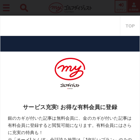
ログイン
会員登録
ホーム
レッスン
オリンピックを生で見た2人のプロの気づき「世界の飛ばし屋たち
はトップに“間”がある!」
オリンピックを生で見た2人のプ
ロの気づき「世界の飛ばし屋た
ちはトップに“間”がある!」
2021.08.31
週刊ゴルフダイジェスト
KEYWORD
ギジェルモ・ペレイラ
トップ
ドライバー
ローリー・マキロイ
切り返し
山本邦貴
手打ち解消
捻転
早川佳智
東京五輪
飛距離アップ