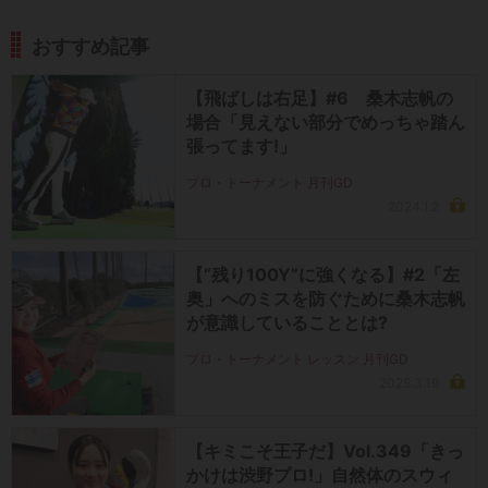
おすすめ記事
【飛ばしは右足】#6 桑木志帆の
場合「見えない部分でめっちゃ踏ん
張ってます!」
プロ・トーナメント 月刊GD
2024.1.2
【“残り100Y”に強くなる】#2「左
奥」へのミスを防ぐために桑木志帆
が意識していることとは?
プロ・トーナメント レッスン 月刊GD
2025.3.19
【キミこそ王子だ】Vol.349「きっ
かけは渋野プロ!」自然体のスウィ