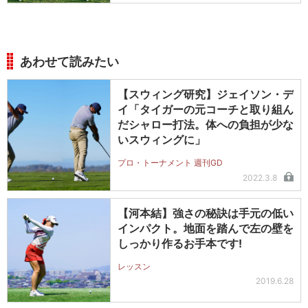
あわせて読みたい
【スウィング研究】ジェイソン・デ
イ「タイガーの元コーチと取り組ん
だシャロー打法。体への負担が少な
いスウィングに」
プロ・トーナメント 週刊GD
2022.3.8
【河本結】強さの秘訣は手元の低い
インパクト。地面を踏んで左の壁を
しっかり作るお手本です!
レッスン
2019.6.28