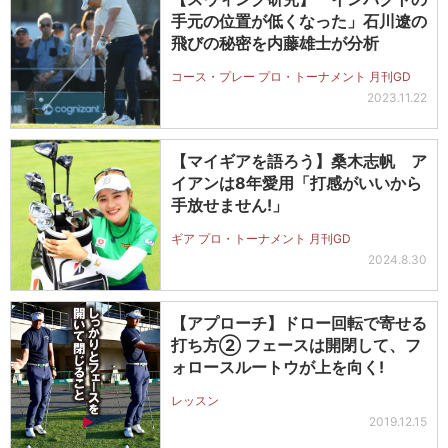
手元の位置が低くなった」石川遼の
飛びの秘密を内藤雄士が分析
コース・プレー プロ・トーナメント 月刊GD
2023.11.22
【マイギアを語ろう】桑木志帆 ア
イアンは8年愛用「打感がいいから
手放せません!」
ギア プロ・トーナメント 月刊GD
2024.8.30
【アプローチ】ドロー回転で寄せる
打ち方② フェースは開閉して、フ
ォロースルートウが上を向く!
レッスン
2019.12.15