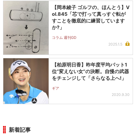
【岡本綾子 ゴルフの、ほんとう】V
ol.845「芯で打って真っすぐ転が
すことを徹底的に練習しています
か?」
コラム 週刊GD
2025.1.5
【柏原明日香】昨年度平均パット1
位“変えない女”の決断。自慢の武器
をチェンジして「さらなる上へ!」
ギア
2020.9.30
新着記事