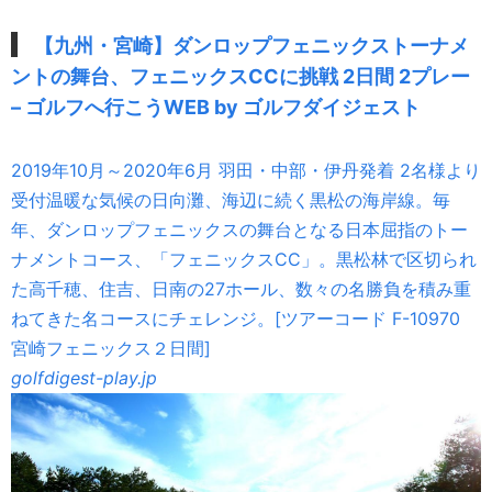
【九州・宮崎】ダンロップフェニックストーナメ
ントの舞台、フェニックスCCに挑戦 2日間 2プレー
– ゴルフへ行こうWEB by ゴルフダイジェスト
2019年10月～2020年6月 羽田・中部・伊丹発着 2名様より
受付温暖な気候の日向灘、海辺に続く黒松の海岸線。毎
年、ダンロップフェニックスの舞台となる日本屈指のトー
ナメントコース、「フェニックスCC」。黒松林で区切られ
た高千穂、住吉、日南の27ホール、数々の名勝負を積み重
ねてきた名コースにチェレンジ。[ツアーコード F-10970
宮崎フェニックス２日間]
golfdigest-play.jp