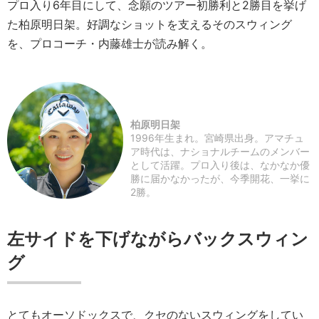
プロ入り6年目にして、念願のツアー初勝利と2勝目を挙げ
た柏原明日架。好調なショットを支えるそのスウィング
を、プロコーチ・内藤雄士が読み解く。
柏原明日架
1996年生まれ。宮崎県出身。アマチュ
ア時代は、ナショナルチームのメンバー
として活躍。プロ入り後は、なかなか優
勝に届かなかったが、今季開花、一挙に
2勝。
左サイドを下げながらバックスウィン
グ
とてもオーソドックスで、クセのないスウィングをしてい