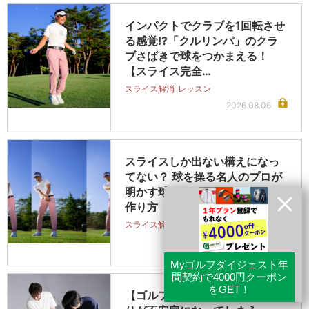
インパクトでクラブを1回転させ
る感覚!?「クルリンパ」のクラ
ブさばきで球をつかまえる！
【スライス完全…
スライス解消
レッスン
2026.08.06
スライスしか出ない構えになっ
てない？ 球を操る名人のプロが
明かす球がつかまるアドレスの
作り方【スライ…
スライス解消
レッスン
2026.08.06
【ゴルフジム】「コースで当た