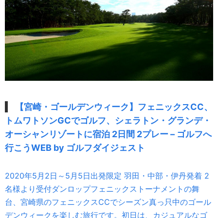
【宮崎・ゴールデンウィーク】フェニックスCC、
トムワトソンGCでゴルフ、シェラトン・グランデ・
オーシャンリゾートに宿泊 2日間 2プレー – ゴルフへ
行こうWEB by ゴルフダイジェスト
2020年5月2日～5月5日出発限定 羽田・中部・伊丹発着 2
名様より受付ダンロップフェニックストーナメントの舞
台、宮崎県のフェニックスCCでシーズン真っ只中のゴール
デンウィークを楽しむ旅行です。初日は、カジュアルなゴ