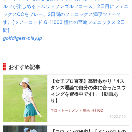
ルフが楽しめるトムワトソンゴルフコース、2日目にフェニ
ックスCCをプレー。2日間のフェニックス満喫ツアーで
す。[ツアーコード G-11003 憧れの宮崎フェニックス 2日
間]
golfdigest-play.jp
おすすめ記事
【女子プロ百花】高野あかり「4ス
タンス理論で自分の体に合ったスウ
ィングを習得中です!」【動画あ
り】
プロ・トーナメント 動画 月刊GD
2022.7.20
【スウィング研究】「インパクトの