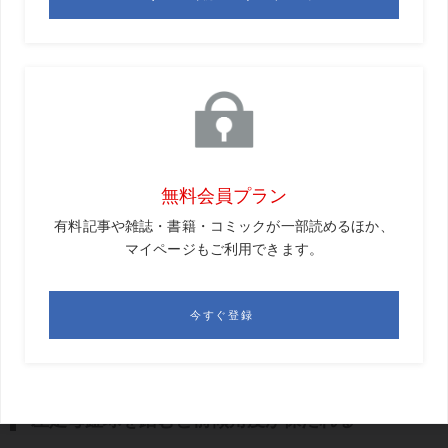
を使っていない人は、おそらくいないと思っています。
では、足裏のどこで踏み込んでいけばいいのでしょうか。
答えは「左足母趾球」です。絶対にダメなのは、かかと側
です。最終的にはかかと側も踏み込んでいくのですが、最
初につま先側の母趾球で踏み込めていないと、インパクト
で左腰が引けたり、上体が伸び上がったりしてボールに力
を伝えられません。
そして踏み込むタイミングは、「トップからダウンスウィ
ングに移行する瞬間」。クラブを上げ、トップに到達し、
ダウンに入っていく切り返しの瞬間に「グッ!」と左足母趾
球を踏み込むことができれば、必ずヘッドが走り、初速の
速い飛ぶボールが打てるようになります。
左足母趾球を踏むと前傾角度が保たれる