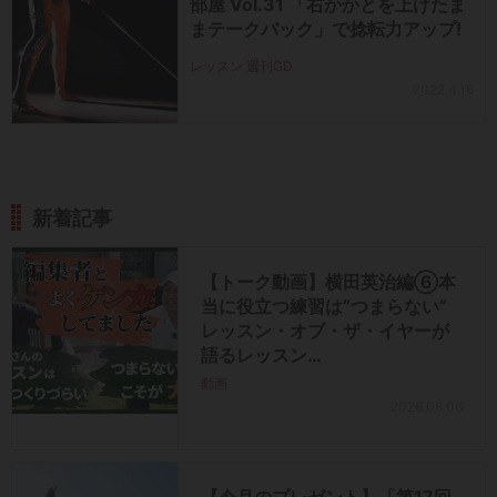
部屋 Vol.31 「右かかとを上げたま
まテークバック」で捻転力アップ!
レッスン 週刊GD
2022.4.18
新着記事
【トーク動画】横田英治編⑥本
当に役立つ練習は“つまらない”
レッスン・オブ・ザ・イヤーが
語るレッスン…
動画
2026.08.06