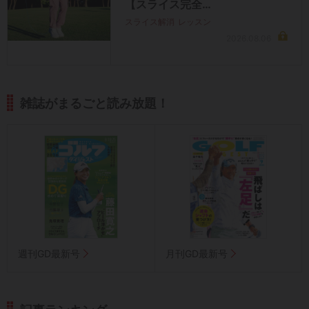
【スライス完全…
スライス解消
レッスン
2026.08.06
雑誌がまるごと読み放題！
週刊GD最新号
月刊GD最新号