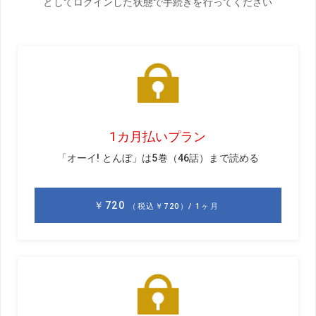
小澤美奈瀬
おざわみなせ。1992年生まれ、愛知県名古屋市出身。小誌・美女ゴ
ルフユニット『ゴルル』メンバー。現在、ミニツアーなどに参戦し
ながら、主に東京や名古屋などで飛距離アップのレッスンを行って
いるUSLPGAティーチングプロ