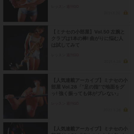
レッスン 週刊GD
2021.8.30
【ミナセの小部屋】Vol.50 左腕と
クラブは1本の棒! 曲がりに悩む人
は試してみて
レッスン 週刊GD
2021.4.29
【人気連載アーカイブ】ミナセの小
部屋 Vol.28「“足の指”で地面をグ
ッ! 強く振っても体がブレない」
レッスン 週刊GD
2022.3.28
【人気連載アーカイブ】ミナセの小