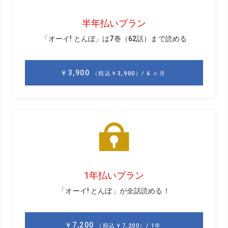
前回のお話はこちら
こんにちは! 小澤美奈瀬です。蒸し暑い日が続きますが、
毎日汗だくになりながら振り切ってます（笑）。さて、今
回はダウンスウィングで踏み込むときに、意識すべき部位
とタイミングについてお話ししたいと思います。
ここ数年、“地面反力”という言葉を耳にするかと思います。
簡単にいうと、ダウンスウィングで左足を踏み込んだとき
の地面からの反発力を利用して、体の回転力につなげると
いうことです。これは、飛距離アップに重要なファクター
だと思っていますし、逆にいえば、飛ぶ人でこの踏み込み