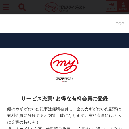
ログイン
会員登録
ホーム
レッスン
【ミナセの小部屋】Vol.55 切り返しからの踏み込みは母趾球? そ
れともかかと側?
【ミナセの小部屋】Vol.55 切り
返しからの踏み込みは母趾球? そ
れともかかと側?
2021.07.12
小澤美奈瀬「ミナセの小部屋」
KEYWORD
HSアップ
切り返し
地面反力
小澤美奈瀬
飛距離アップ
お気に入り