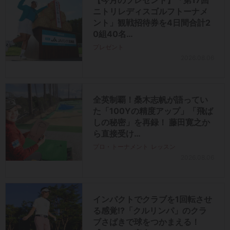
【今月のプレゼント】「第17回
ニトリレディスゴルフトーナメ
ント」観戦招待券を4日間合計2
0組40名…
プレゼント
2026.08.06
全英制覇！桑木志帆が語ってい
た「100Yの精度アップ」「飛ば
しの秘密」を再録！ 藤田寛之か
ら直接受け…
プロ・トーナメント
レッスン
2026.08.06
インパクトでクラブを1回転させ
る感覚!?「クルリンパ」のクラ
ブさばきで球をつかまえる！