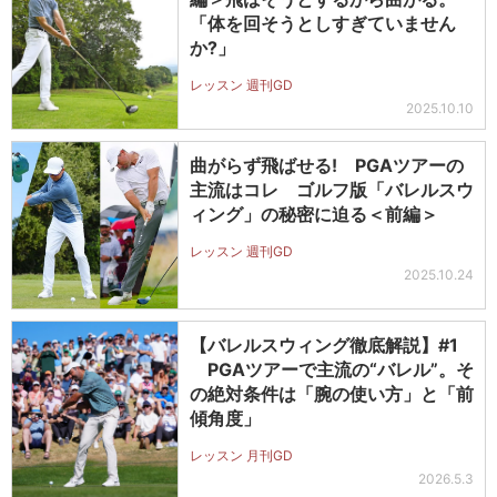
「体を回そうとしすぎていません
か?」
レッスン 週刊GD
2025.10.10
曲がらず飛ばせる! PGAツアーの
主流はコレ ゴルフ版「バレルスウ
ィング」の秘密に迫る＜前編＞
レッスン 週刊GD
2025.10.24
【バレルスウィング徹底解説】#1
PGAツアーで主流の“バレル”。そ
の絶対条件は「腕の使い方」と「前
傾角度」
レッスン 月刊GD
2026.5.3