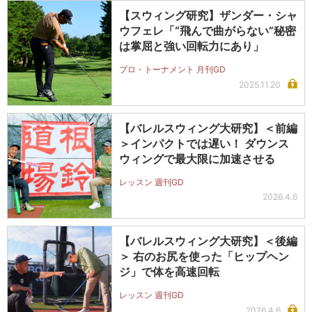
【スウィング研究】ザンダー・シャ
ウフェレ「“飛んで曲がらない”秘密
は掌屈と強い回転力にあり」
プロ・トーナメント 月刊GD
2025.11.20
【バレルスウィング大研究】＜前編
＞インパクトでは遅い！ ダウンス
ウィングで最大限に加速させる
レッスン 週刊GD
2026.4.6
【バレルスウィング大研究】＜後編
＞ 右のお尻を使った「ヒップヘン
ジ」で体を高速回転
レッスン 週刊GD
2026.4.6