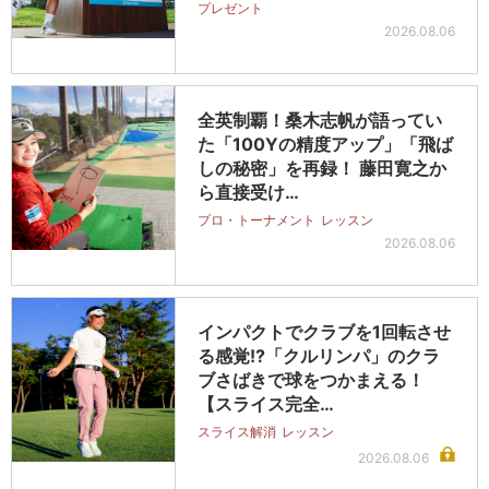
プレゼント
2026.08.06
全英制覇！桑木志帆が語ってい
た「100Yの精度アップ」「飛ば
しの秘密」を再録！ 藤田寛之か
ら直接受け…
プロ・トーナメント
レッスン
2026.08.06
インパクトでクラブを1回転させ
る感覚!?「クルリンパ」のクラ
ブさばきで球をつかまえる！
【スライス完全…
スライス解消
レッスン
2026.08.06