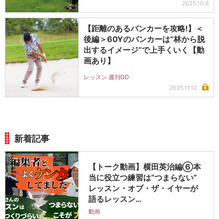
2025.10.8
【距離のあるバンカーを攻略!】＜
後編＞60Yのバンカーは“林から脱
出するイメージ”で上手くいく【動
画あり】
レッスン 週刊GD
2025.11.12
新着記事
【トーク動画】横田英治編⑥本
当に役立つ練習は“つまらない”
レッスン・オブ・ザ・イヤーが
語るレッスン…
動画