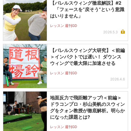
【バレルスウィング徹底解説】#2
「フェースを“戻そう”という意識
はいりません」
レッスン 週刊GD
2026.5.3
【バレルスウィング大研究】＜前編
＞インパクトでは遅い！ ダウンス
ウィングで最大限に加速させる
レッスン 週刊GD
2026.4.6
地面反力で飛距離アップ!＜前編＞
ドラコンプロ・杉山美帆のスウィン
グをクォン教授が徹底解析。明らか
になった課題とは?
レッスン 週刊GD