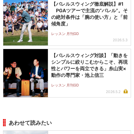
【バレルスウィング徹底解説】#1
PGAツアーで主流の“バレル”。そ
の絶対条件は「腕の使い方」と「前
傾角度」
レッスン 月刊GD
2026.5.3
【バレルスウィング対談】「動きを
シンプルに絞りこむからこそ、再現
性とパワーを両立できる」糸山実×
動作の専門家・池上信三
レッスン 月刊GD
2026.5.2
あわせて読みたい