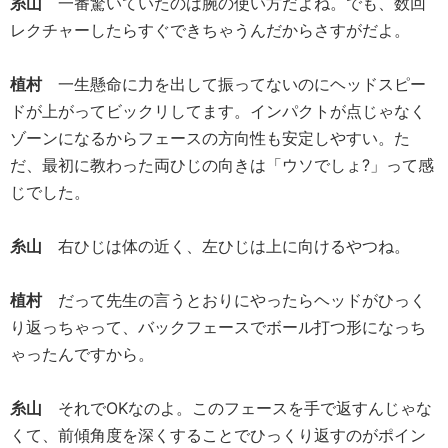
糸山
一番驚いていたのは腕の使い方だよね。でも、数回
レクチャーしたらすぐできちゃうんだからさすがだよ。
植村
一生懸命に力を出して振ってないのにヘッドスピー
ドが上がってビックリしてます。インパクトが点じゃなく
ゾーンになるからフェースの方向性も安定しやすい。た
だ、最初に教わった両ひじの向きは「ウソでしょ?」って感
じでした。
糸山
右ひじは体の近く、左ひじは上に向けるやつね。
植村
だって先生の言うとおりにやったらヘッドがひっく
り返っちゃって、バックフェースでボール打つ形になっち
ゃったんですから。
糸山
それでOKなのよ。このフェースを手で返すんじゃな
くて、前傾角度を深くすることでひっくり返すのがポイン