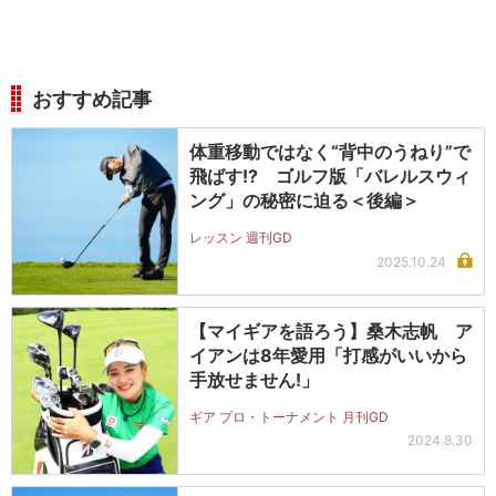
おすすめ記事
体重移動ではなく“背中のうねり”で
飛ばす!? ゴルフ版「バレルスウィ
ング」の秘密に迫る＜後編＞
レッスン 週刊GD
2025.10.24
【マイギアを語ろう】桑木志帆 ア
イアンは8年愛用「打感がいいから
手放せません!」
ギア プロ・トーナメント 月刊GD
2024.8.30