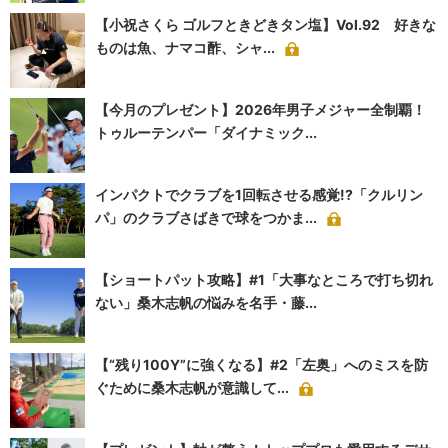
【小祝さくら ゴルフときどきタン塩】Vol.92 好きな
ものは魚、ナマコ酢、シャ...
【今月のプレゼント】2026年男子メジャー全制覇！
トゥルーテンパー「ダイナミック...
インパクトでクラブを1回転させる感覚!?「クルリン
パ」のクラブさばきで球をつかま...
【ショートパット攻略】#1「大事なところで打ち切れ
ない」桑木志帆の悩みを名手・藤...
【“残り100Y”に強くなる】#2「左奥」へのミスを防
ぐために桑木志帆が意識して...