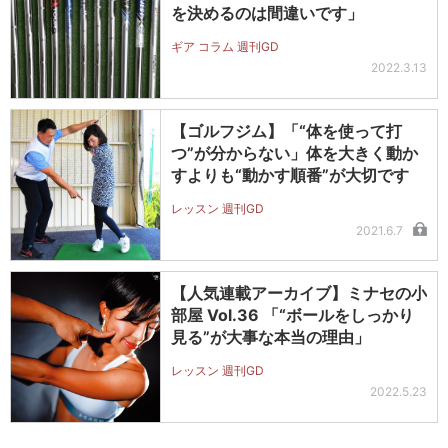
を決めるのは間違いです」
ギア コラム 週刊GD
2022.3.13
【ゴルフジム】「“体を使って打
つ”が分からない」体を大きく動か
すよりも“動かす順番”が大切です
レッスン 週刊GD
2021.6.7
【人気連載アーカイブ】ミナセの小
部屋 Vol.36 「“ボールをしっかり
見る”が大事な本当の理由」
レッスン 週刊GD
2022.5.23