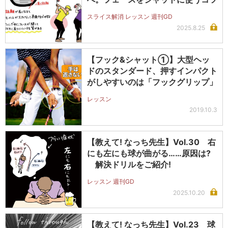
スライス解消 レッスン 週刊GD
2025.8.25
【フック&シャット①】大型ヘッ
ドのスタンダード、押すインパクト
がしやすいのは「フックグリップ」
レッスン
2019.10.3
【教えて! なっち先生】Vol.30 右
にも左にも球が曲がる……原因は?
解決ドリルをご紹介!
レッスン 週刊GD
2025.10.20
【教えて! なっち先生】Vol.23 球