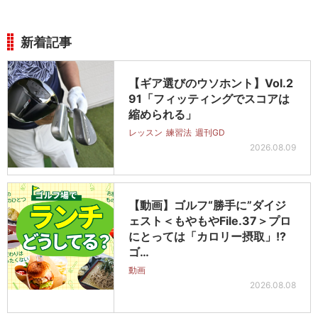
新着記事
【ギア選びのウソホント】Vol.2
91「フィッティングでスコアは
縮められる」
レッスン
練習法
週刊GD
2026.08.09
【動画】ゴルフ“勝手に”ダイジ
ェスト＜もやもやFile.37＞プロ
にとっては「カロリー摂取」!?
ゴ…
動画
2026.08.08