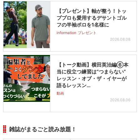
【プレゼント】軸が整う！トッ
ププロも愛用するデサントゴル
フの半袖ポロを1名様に
information
プレゼント
2026.08.08
【トーク動画】横田英治編⑥本
当に役立つ練習は“つまらない”
レッスン・オブ・ザ・イヤーが
語るレッスン…
動画
2026.08.06
雑誌がまるごと読み放題！