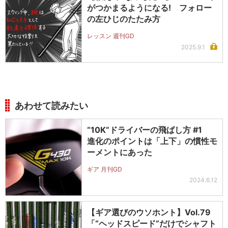
がつかまるようになる! フォロー
の左ひじのたたみ方
レッスン 週刊GD
2025.9.1
あわせて読みたい
“10K”ドライバーの飛ばし方 #1
進化のポイントは「上下」の慣性モ
ーメントにあった
ギア 月刊GD
2024.6.12
【ギア選びのウソホント】Vol.79
「“ヘッドスピード”だけでシャフト