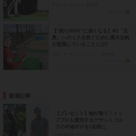
プロ・トーナメント 月刊GD
2024.1.2
【“残り100Y”に強くなる】#2「左
奥」へのミスを防ぐために桑木志帆
が意識していることとは?
プロ・トーナメント レッスン 月刊GD
2025.3.19
新着記事
【プレゼント】軸が整う！トッ
ププロも愛用するデサントゴル
フの半袖ポロを1名様に
information
プレゼント