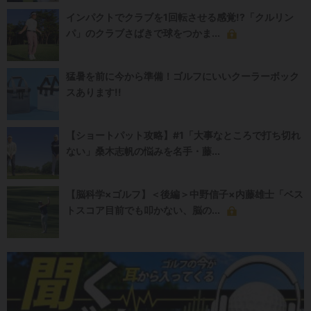
インパクトでクラブを1回転させる感覚!?「クルリン
パ」のクラブさばきで球をつかま...
猛暑を前に今から準備！ゴルフにいいクーラーボック
スあります!!
【ショートパット攻略】#1「大事なところで打ち切れ
ない」桑木志帆の悩みを名手・藤...
【脳科学×ゴルフ】＜後編＞中野信子×内藤雄士「ベス
トスコア目前でも叩かない、脳の...