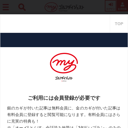
ログイン
会員登録
ホーム
レッスン
もうショートしない! “寸止め練習”でパットがしっかり打てるよう
になった
もうショートしない! “寸止め練
習”でパットがしっかり打てるよ
うになった
2021.04.30
片山晋呉「上達の玉手箱」
KEYWORD
パット
片山晋呉
練習法
お気に入り