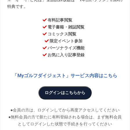
TEXT／Yumiko Shigetomi PHOTO／Hiroyuki Okazawa
THANKS／フェニックスシーガイアリゾート
日々技術向上のため研鑽を惜しまない片山晋呉の連載「上
達の玉手箱」。第85回は、パットがしっかりと打ち切れる
ようになるとっておきの練習法を教えてくれた。