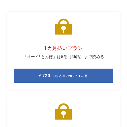
マスターズでの松山英樹くんはパットが冴えわたっていま
した。最終日のバック9こそいくつか外していたけど、4日
間にわたって長いパットをしっかり打って何回も決めてい
ました。
この“しっかり”
打つというのがパッティングでは本当に大切で、パット名
手の谷口徹さんや藤田寛之さんも強めに打つタイプです。
僕は痺れる場面になるとダウンスウィングでブレーキがか
かってしまうことがあるので、強く打ち抜くことがずっと
課題だったのですが、最近やっている“寸止め練習”がとても
いい感じです。