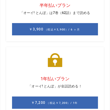
普通にストロークするスピードでパターを振ってボールの
手前でグッと止めるのですが、やってみればわかるけどピ
タッと止めるには体幹のパワーが必要なんです。寸止めを
３回繰り返してから実際に打つと、止めるときと同じ感覚
で体幹を使って打てるのでインパクトが強くなります。ヘ
ッドがスムーズに動くからフェース面もブレずにスクエア
に当たってくれます。この練習を始めてからあまり考えず
に打てるようになって、パッティングが楽しくなってきま
した。
インパクト直前で
ピタッと止める