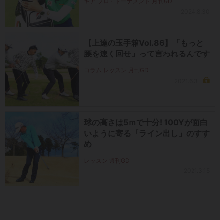
ギア プロ・トーナメント 月刊GD
2024.8.30
【上達の玉手箱Vol.86】「もっと
腰を速く回せ」って言われるんです
コラム レッスン 月刊GD
2021.6.3
球の高さは5ｍで十分! 100Yが面白
いように寄る「ライン出し」のすす
め
レッスン 週刊GD
2021.3.15