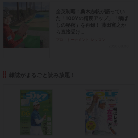
全英制覇！桑木志帆が語ってい
た「100Yの精度アップ」「飛ば
しの秘密」を再録！ 藤田寛之か
ら直接受け…
プロ・トーナメント
レッスン
2026.08.06
雑誌がまるごと読み放題！