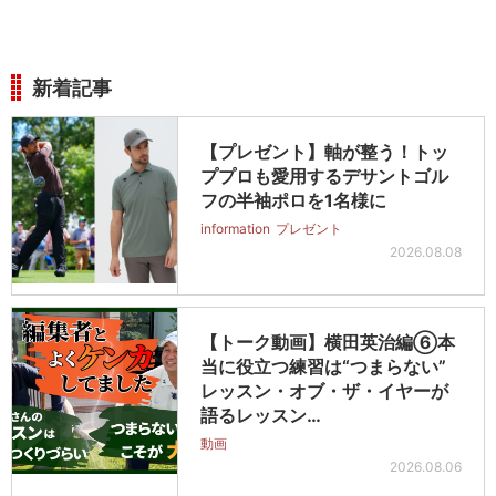
新着記事
【プレゼント】軸が整う！トッ
ププロも愛用するデサントゴル
フの半袖ポロを1名様に
information
プレゼント
2026.08.08
【トーク動画】横田英治編⑥本
当に役立つ練習は“つまらない”
レッスン・オブ・ザ・イヤーが
語るレッスン…
動画
2026.08.06