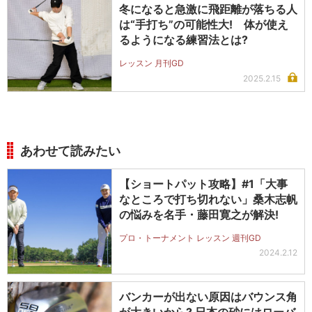
冬になると急激に飛距離が落ちる人
は“手打ち”の可能性大! 体が使え
るようになる練習法とは?
レッスン 月刊GD
2025.2.15
あわせて読みたい
【ショートパット攻略】#1「大事
なところで打ち切れない」桑木志帆
の悩みを名手・藤田寛之が解決!
プロ・トーナメント レッスン 週刊GD
2024.2.12
バンカーが出ない原因はバウンス角