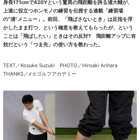
身長171cmで420Yという驚異の飛距離を誇る浦大輔が、
上達に役立つホンモノの練習を伝授する連載「練習場
の“浦”メニュー」。前回、「飛ばさないとき」は足指を浮
かしたまま打つ、という極意を教えてもらったが、という
ことは「飛ばしたい」ときはその反対? 飛距離アップに有
効だという「つま先」の使い方を教わった。
TEXT／Kosuke Suzuki PHOTO／Hiroaki Arihara
THANKS／√ｄゴルフアカデミー