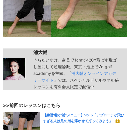
浦大輔
うらだいすけ。身長171cmで420Y飛ばす飛ば
し屋にして超理論派。東京・池上で√d golf
academyを主宰。「
浦大輔オンラインアカデ
ミーサイト
」では、スペシャルドリルやマル秘
レッスンを有料会員限定で配信中
>>前回のレッスンはこちら
【練習場の“浦”メニュー】Vol.5「アプローチが飛び
すぎる人は足の指を浮かせて打ってみよう」