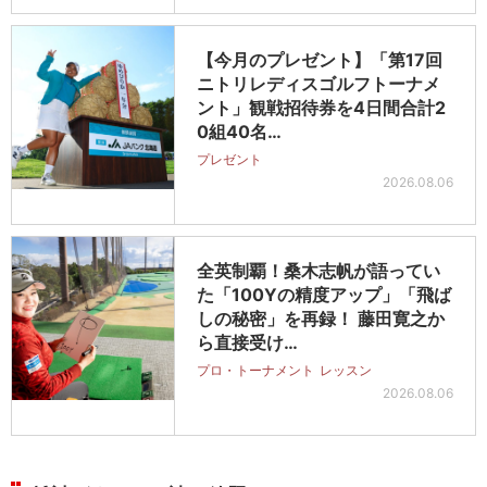
【今月のプレゼント】「第17回
ニトリレディスゴルフトーナメ
ント」観戦招待券を4日間合計2
0組40名…
プレゼント
2026.08.06
全英制覇！桑木志帆が語ってい
た「100Yの精度アップ」「飛ば
しの秘密」を再録！ 藤田寛之か
ら直接受け…
プロ・トーナメント
レッスン
2026.08.06