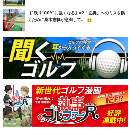
【“残り100Y”に強くなる】#2「左奥」へのミスを防
ぐために桑木志帆が意識して...