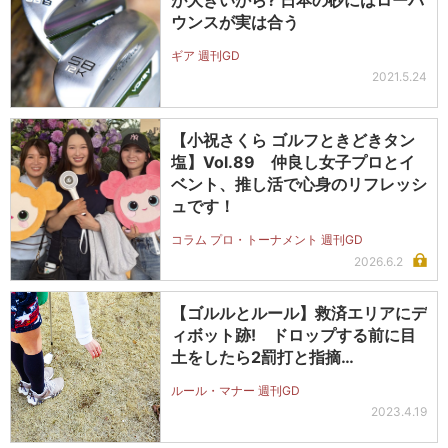
が大きいから? 日本の砂にはローバ
ウンスが実は合う
ギア 週刊GD
2021.5.24
【小祝さくら ゴルフときどきタン
塩】Vol.89 仲良し女子プロとイ
ベント、推し活で心身のリフレッシ
ュです！
コラム プロ・トーナメント 週刊GD
2026.6.2
【ゴルルとルール】救済エリアにデ
ィボット跡! ドロップする前に目
土をしたら2罰打と指摘…
ルール・マナー 週刊GD
2023.4.19