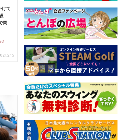
かけて
設
で閑
GD
021.2.15