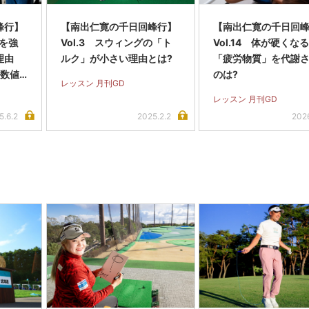
峰行】
【南出仁寛の千日回峰行】
【南出仁寛の千日回
トを強
Vol.3 スウィングの「ト
Vol.14 体が硬くな
理由
ルク」が小さい理由とは?
「疲労物質」を代謝
を数値
のは?
レッスン 月刊GD
レッスン 月刊GD
5.6.2
2025.2.2
2026