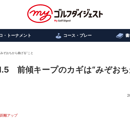
ロ・トーナメント
コース・プレー
書
“みぞおちから曲げる”こと
l.5 前傾キープのカギは“みぞお
2
距離アップ