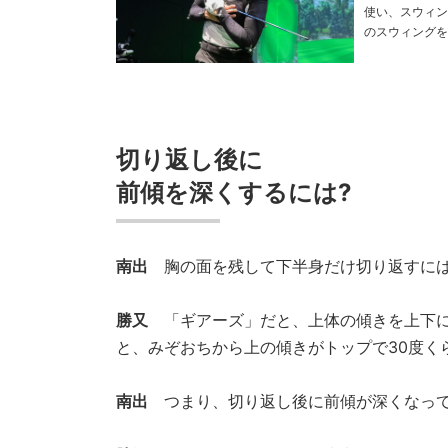
使い、スウィン
のスウィングを丸裸に! PHOTO／Hiroyuki Tanaka THANKS／KEN
切り返し後に
前傾を深くするには?
南出
胸の面を残して下半身だけ切り返すには
勝又
「ギアーズ」だと、上体の傾きを上下に
と、みぞおちから上の傾きがトップで30度く
南出
つまり、切り返し後に前傾が深くなって