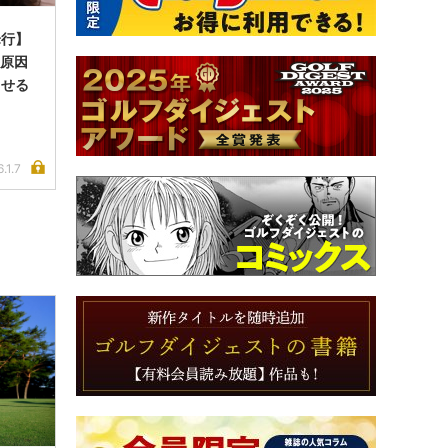
峰行】
る原因
させる
.1.7