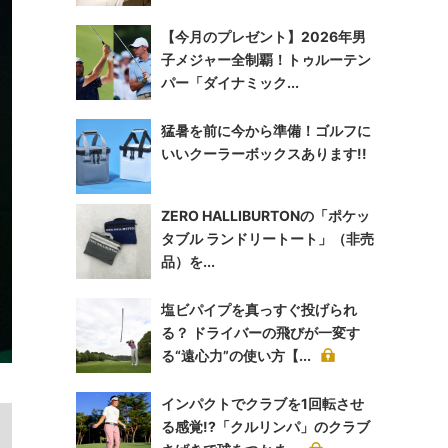
【今月のプレゼント】2026年男
子メジャー全制覇！トゥルーテン
パー「ダイナミック...
猛暑を前に今から準備！ゴルフに
いいクーラーボックスあります!!
ZERO HALLIBURTONの「ポケッ
タブル ランドリートート」（非売
品）を...
塩ビパイプを真っすぐ投げられ
る？ ドライバーの飛びが一変す
る“遠心力”の使い方【...
インパクトでクラブを1回転させ
る感覚!?「クルリンパ」のクラブ