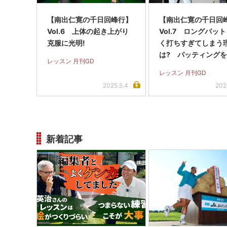
【南出仁寛の千日回峰行】
【南出仁寛の千日回
Vol.6 上体の起き上がり
Vol.7 ロングパッ
克服に光明!
く打ちすぎてしまう
は? パッティング
レッスン 月刊GD
で解析!
レッスン 月刊GD
2025.5.4
202
新着記事