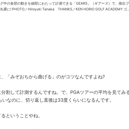
グ中の各部の動きを細部にわたって計測できる「GEARS」（ギアーズ）で、南出
 HORIO GOLF ACADEMY ゴル
フ修行僧／南出仁寛 み……
、「みぞおちから曲げる」のがコツなんですよね?
分割して計測するんですね。で、PGAツアーの平均を見てみ
らいなのに、切り返し直後は33度くらいになるんです。
るということやね。