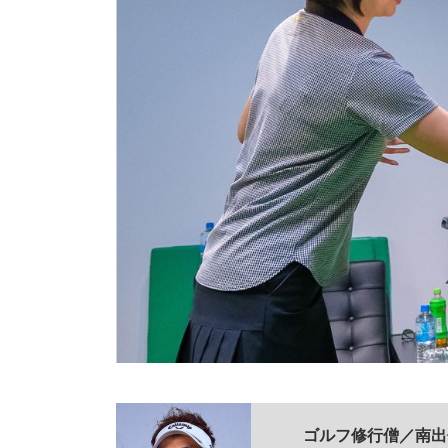
ゴルフ修行僧／
南出