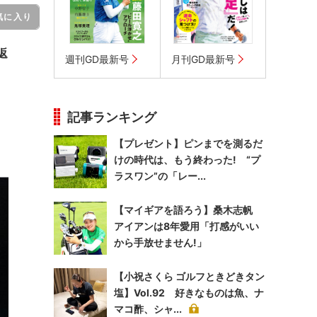
気に入り
返
週刊GD最新号
月刊GD最新号
記事ランキング
【プレゼント】ピンまでを測るだ
けの時代は、もう終わった! “プ
ラスワン”の「レー...
【マイギアを語ろう】桑木志帆
アイアンは8年愛用「打感がいい
から手放せません!」
【小祝さくら ゴルフときどきタン
塩】Vol.92 好きなものは魚、ナ
マコ酢、シャ...