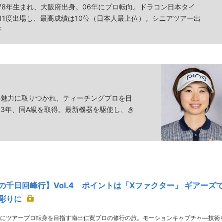
78年生まれ、大阪府出身。06年にプロ転向。ドラコン日本タイ
11度出場し、最高成績は10位（日本人最上位）。シニアツアー出
年
の魅力に取りつかれ、ティーチングプロを目
、13年、同A級を取得。最新機器を駆使し、き
の千日回峰行】Vol.4 ポイントは「Xファクター」 ギアーズ
彫りに
にツアープロ転身を目指す南出仁寛プロの修行の旅。モーションキャプチャ―技術