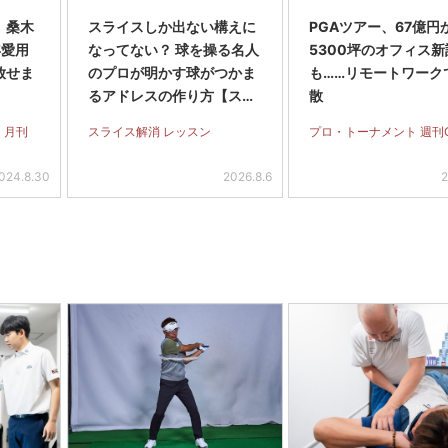
】桑木
スライスしか出ない構えに
PGAツアー、67億円
年愛用
なってない？ 球を操る名人
5300坪のオフィス新
放せま
のプロが明かす球がつかま
も……リモートワーク
るアドレスの作り方【スラ
散
イス完全撲滅】＜前編＞
 月刊
スライス解消 レッスン
プロ・トーナメント 週刊
024.8.30
2026.8.6
2