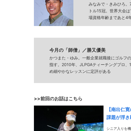
みなみで・きみひろ。
トル15冠。世界大会は
場資格年齢まであと4
今月の「師僧」／勝又優美
かつまた・ゆみ。一般企業就職後にゴルフ
指す。2010年、JLPGAティーチングプロ
め細やかなレッスンに定評がある
>>前回のお話はこちら
【南出仁寛
課題が浮き
シニア入りを機