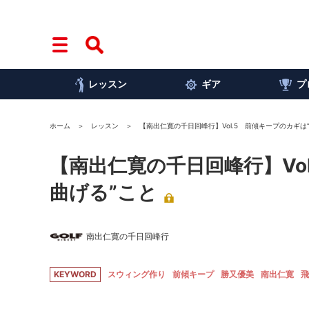
レッスン
ギア
プ
ホーム
レッスン
【南出仁寛の千日回峰行】Vol.5 前傾キープのカギは
【南出仁寛の千日回峰行】Vo
曲げる”こと
南出仁寛の千日回峰行
KEYWORD
スウィング作り
前傾キープ
勝又優美
南出仁寛
飛