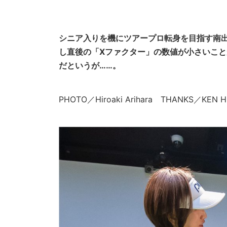
シニア入りを機にツアープロ転身を目指す南出
し直後の「Xファクター」の数値が小さいこ
だというが……。
PHOTO／Hiroaki Arihara THANKS／KEN 