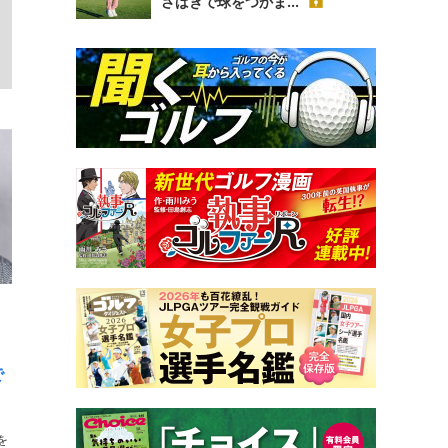
さばきで球をつかま...
で
を