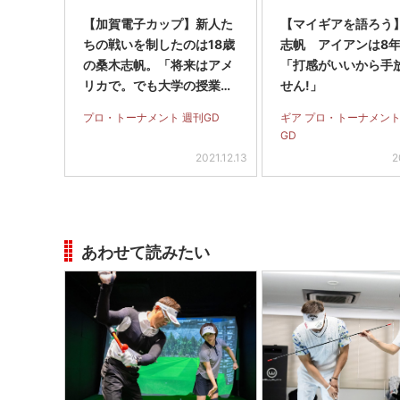
【加賀電子カップ】新人た
【マイギアを語ろう
ちの戦いを制したのは18歳
志帆 アイアンは8
の桑木志帆。「将来はアメ
「打感がいいから手
リカで。でも大学の授業に
せん!」
も出たい」
プロ・トーナメント 週刊GD
ギア プロ・トーナメント
GD
2021.12.13
2
あわせて読みたい