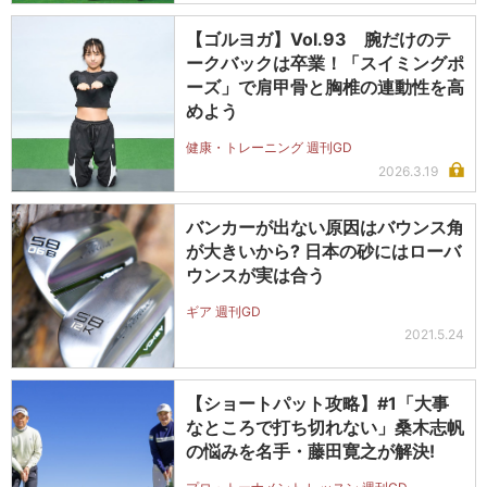
【ゴルヨガ】Vol.93 腕だけのテ
ークバックは卒業！「スイミングポ
ーズ」で肩甲骨と胸椎の連動性を高
めよう
健康・トレーニング 週刊GD
2026.3.19
バンカーが出ない原因はバウンス角
が大きいから? 日本の砂にはローバ
ウンスが実は合う
ギア 週刊GD
2021.5.24
【ショートパット攻略】#1「大事
なところで打ち切れない」桑木志帆
の悩みを名手・藤田寛之が解決!