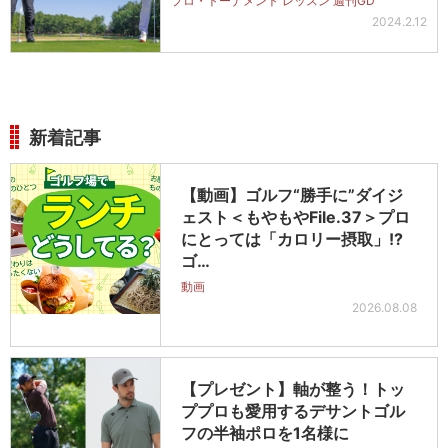
プロ・トーナメント レッスン 週刊GD
2024.2.12
新着記事
【動画】ゴルフ“勝手に”ダイジ
ェスト＜もやもやFile.37＞プロ
にとっては「カロリー摂取」!?
ゴ…
動画
2026.08.08
【プレゼント】軸が整う！トッ
ププロも愛用するデサントゴル
フの半袖ポロを1名様に