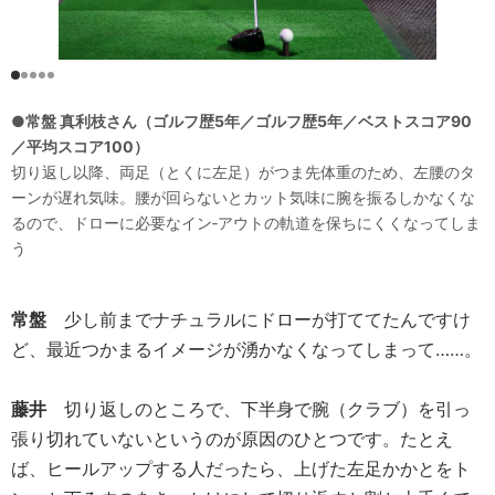
●常盤 真利枝さん（ゴルフ歴5年／ゴルフ歴5年／ベストスコア90
／平均スコア100）
切り返し以降、両足（とくに左足）がつま先体重のため、左腰のタ
ーンが遅れ気味。腰が回らないとカット気味に腕を振るしかなくな
るので、ドローに必要なイン‐アウトの軌道を保ちにくくなってしま
う
常盤
少し前までナチュラルにドローが打ててたんですけ
ど、最近つかまるイメージが湧かなくなってしまって……。
藤井
切り返しのところで、下半身で腕（クラブ）を引っ
張り切れていないというのが原因のひとつです。たとえ
ば、ヒールアップする人だったら、上げた左足かかとをト