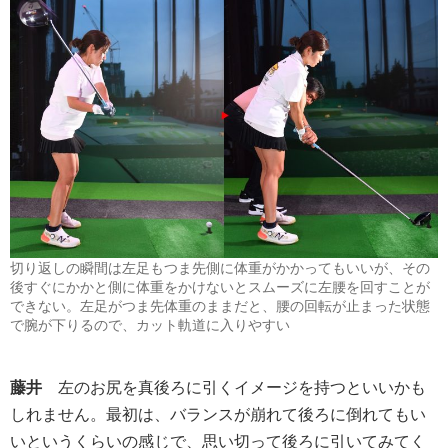
切り返しの瞬間は左足もつま先側に体重がかかってもいいが、その
後すぐにかかと側に体重をかけないとスムーズに左腰を回すことが
できない。左足がつま先体重のままだと、腰の回転が止まった状態
で腕が下りるので、カット軌道に入りやすい
藤井
左のお尻を真後ろに引くイメージを持つといいかも
しれません。最初は、バランスが崩れて後ろに倒れてもい
いというくらいの感じで、思い切って後ろに引いてみてく