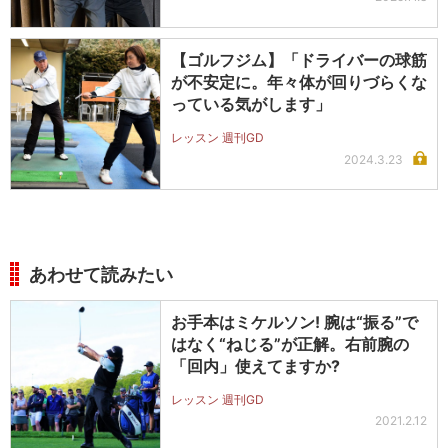
【ゴルフジム】「ドライバーの球筋
が不安定に。年々体が回りづらくな
っている気がします」
レッスン 週刊GD
2024.3.23
あわせて読みたい
お手本はミケルソン! 腕は“振る”で
はなく“ねじる”が正解。右前腕の
「回内」使えてますか?
レッスン 週刊GD
2021.2.12