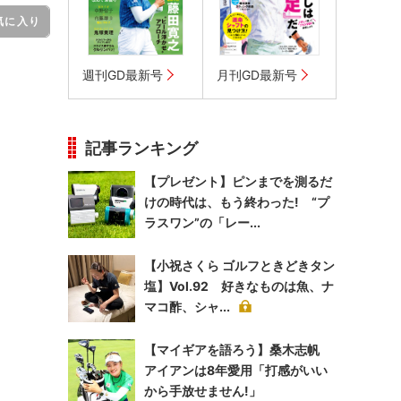
気に入り
週刊GD最新号
月刊GD最新号
記事ランキング
【プレゼント】ピンまでを測るだ
けの時代は、もう終わった! “プ
ラスワン”の「レー...
【小祝さくら ゴルフときどきタン
塩】Vol.92 好きなものは魚、ナ
マコ酢、シャ...
【マイギアを語ろう】桑木志帆
アイアンは8年愛用「打感がいい
から手放せません!」