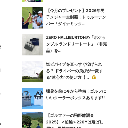
【今月のプレゼント】2026年男
子メジャー全制覇！トゥルーテン
パー「ダイナミック...
ZERO HALLIBURTONの「ポケッ
タブル ランドリートート」（非売
ボ
品）を...
塩ビパイプを真っすぐ投げられ
口
る？ ドライバーの飛びが一変す
る“遠心力”の使い方【...
猛暑を前に今から準備！ゴルフに
っ
いいクーラーボックスあります!!
【ゴルファーの飛距離調査
2025】＜前編＞220Yは飛ばし
や