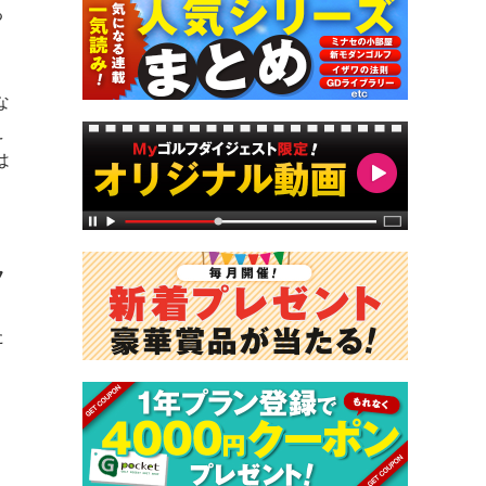
る
な
え
は
フ
、
た