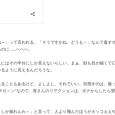
ね～」って言われる。「そうですかね、どうも～」なんて返す
のに……へへへ。
他人にはその半分にしか見えないらしい。まぁ、顔も目が細くて
いるように見えるんだろうな。
れることもあるけど、よしよし、それでいい。目指すのは、振
テロ～ン”なので、皆さんのリアクションは、ボクからしたら望
くしか振れんわ～」と言って、人より飛んだほうがカッコええ