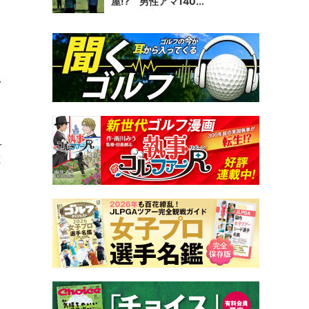
屋!? 男性アマ140...
ク
え
と
、