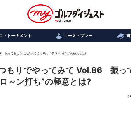
ロ・トーナメント
コース・プレー
書
86 振ってるように見えなくても飛ぶ! “テロ～ン打ち”の極意とは?
もりでやってみて Vol.86 振っ
テロ～ン打ち”の極意とは?
2