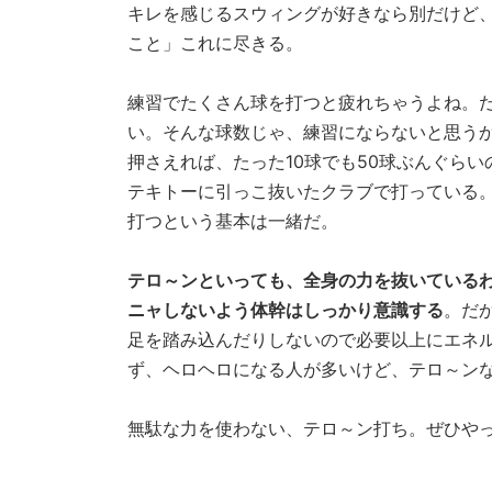
キレを感じるスウィングが好きなら別だけど
こと」これに尽きる。
練習でたくさん球を打つと疲れちゃうよね。だ
い。そんな球数じゃ、練習にならないと思う
押さえれば、たった10球でも50球ぶんぐら
テキトーに引っこ抜いたクラブで打っている
打つという基本は一緒だ。
テロ～ンといっても、全身の力を抜いている
ニャしないよう体幹はしっかり意識する
。だ
足を踏み込んだりしないので必要以上にエネ
ず、ヘロヘロになる人が多いけど、テロ～ンな
無駄な力を使わない、テロ～ン打ち。ぜひや