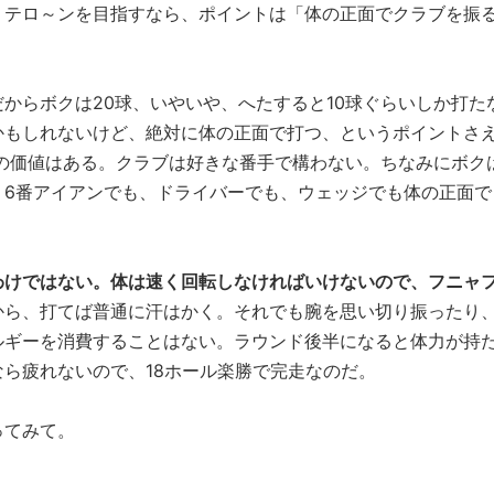
、テロ～ンを目指すなら、ポイントは「体の正面でクラブを振
からボクは20球、いやいや、へたすると10球ぐらいしか打た
かもしれないけど、絶対に体の正面で打つ、というポイントさ
いの価値はある。クラブは好きな番手で構わない。ちなみにボク
。6番アイアンでも、ドライバーでも、ウェッジでも体の正面で
わけではない。体は速く回転しなければいけないので、フニャ
から、打てば普通に汗はかく。それでも腕を思い切り振ったり
ルギーを消費することはない。ラウンド後半になると体力が持
ら疲れないので、18ホール楽勝で完走なのだ。
ってみて。