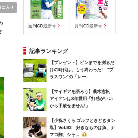
気に入り
の
週刊GD最新号
月刊GD最新号
方
記事ランキング
【プレゼント】ピンまでを測るだ
けの時代は、もう終わった! “プ
ラスワン”の「レー...
【マイギアを語ろう】桑木志帆
アイアンは8年愛用「打感がいい
から手放せません!」
【小祝さくら ゴルフときどきタン
塩】Vol.92 好きなものは魚、ナ
マコ酢、シャ...