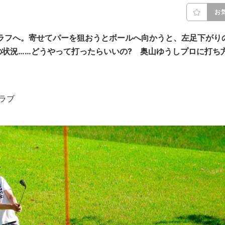
お
ラフへ。寄せてパーを狙おうとボールへ向かうと、左足下がり
状況……どうやって打ったらいいの? 奥山ゆうしプロに打ち
クラブ