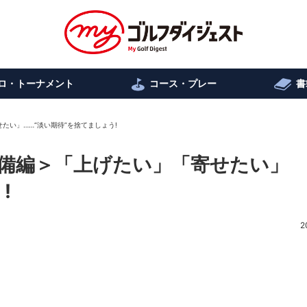
ロ・トーナメント
コース・プレー
書
たい」……“淡い期待”を捨てましょう!
備編＞「上げたい」「寄せたい」
!
2