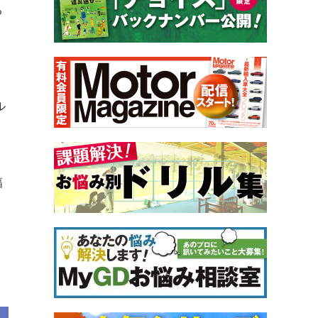
る
ル
幅
り