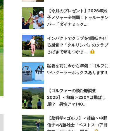
【今月のプレゼント】2026年男
子メジャー全制覇！トゥルーテン
パー「ダイナミック...
インパクトでクラブを1回転させ
る感覚!?「クルリンパ」のクラブ
さばきで球をつかま...
猛暑を前に今から準備！ゴルフに
いいクーラーボックスあります!!
【ゴルファーの飛距離調査
2025】＜前編＞220Yは飛ばし
屋!? 男性アマ140...
【脳科学×ゴルフ】＜後編＞中野
信子×内藤雄士「ベストスコア目