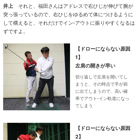
井上
それと、福田さんはアドレスで右ひじが伸びて腕が
突っ張っているので、右ひじをゆるめて体につけるように
して構えると、それだけでイン‐アウトに振りやすくなるは
ずですよ。
【ドローにならない原因
1】
左肩の開きが早い
切り返しで左肩を開いてし
まうと、その時点で手が前
に出てしまうので、高い確
率でアウト‐イン軌道になっ
てしまう
【ドローにならない原因
2】