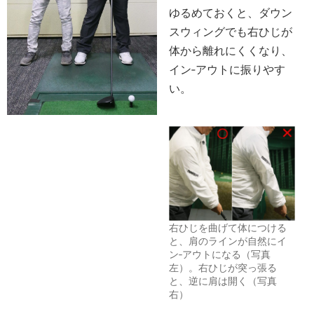
ゆるめておくと、ダウン
スウィングでも右ひじが
体から離れにくくなり、
イン‐アウトに振りやす
い。
右ひじを曲げて体につける
と、肩のラインが自然にイ
ン‐アウトになる（写真
左）。右ひじが突っ張る
と、逆に肩は開く（写真
右）