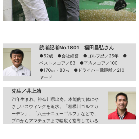
読者記者No.1801 福田昌弘さん
●62歳 ●会社経営 ●ゴルフ歴／25年 ●
ベストスコア／83 ●平均スコア／100
●170㎝・80㎏ ●ドライバー飛距離／210
ヤード
先生／井上靖
71年生まれ、神奈川県出身。本能的で体にや
さしいスウィングを追求。「相模川ゴルフガ
ーデン」、「八王子ニューゴルフ」などで、
プロからアマチュアまで幅広く指導している