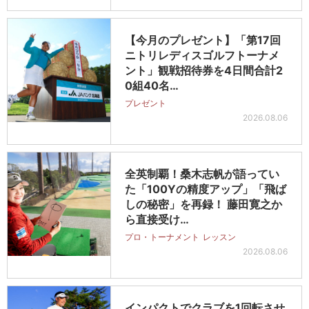
【今月のプレゼント】「第17回
ニトリレディスゴルフトーナメ
ント」観戦招待券を4日間合計2
0組40名…
プレゼント
2026.08.06
全英制覇！桑木志帆が語ってい
た「100Yの精度アップ」「飛ば
しの秘密」を再録！ 藤田寛之か
ら直接受け…
プロ・トーナメント
レッスン
2026.08.06
インパクトでクラブを1回転させ