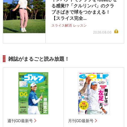
る感覚!?「クルリンパ」のクラ
ブさばきで球をつかまえる！
【スライス完全…
スライス解消
レッスン
2026.08.06
雑誌がまるごと読み放題！
週刊GD最新号
月刊GD最新号