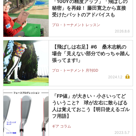
「100Yの精度アップ」「飛ばしの
秘密」を再録！ 藤田寛之から直接
受けたパットのアドバイスも
プロ・トーナメント レッスン
2026.8.6
【飛ばしは右足】#6 桑木志帆の
場合「見えない部分でめっちゃ踏ん
張ってます!」
プロ・トーナメント 月刊GD
2024.1.2
「FP値」が大きい・小さいってど
ういうこと? 球が左右に散らばる
人は覚えておこう【明日使えるゴル
フ用語】
ギア コラム
2023.5.7