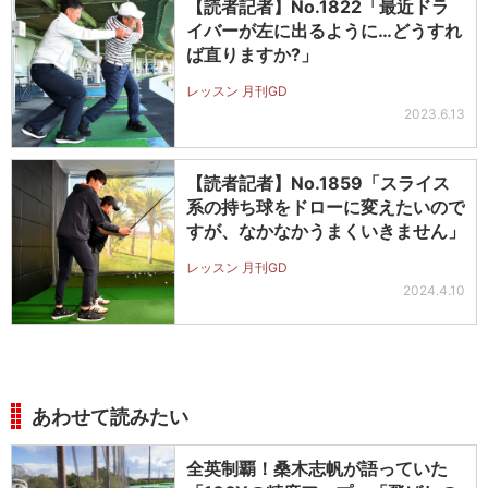
【読者記者】No.1822「最近ドラ
イバーが左に出るように…どうすれ
ば直りますか?」
レッスン 月刊GD
2023.6.13
【読者記者】No.1859「スライス
系の持ち球をドローに変えたいので
すが、なかなかうまくいきません」
レッスン 月刊GD
2024.4.10
あわせて読みたい
全英制覇！桑木志帆が語っていた