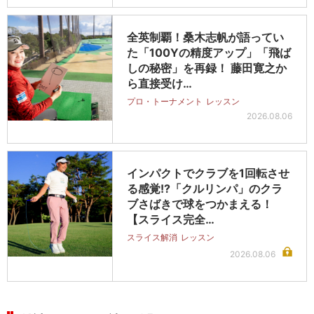
全英制覇！桑木志帆が語ってい
た「100Yの精度アップ」「飛ば
しの秘密」を再録！ 藤田寛之か
ら直接受け…
プロ・トーナメント
レッスン
2026.08.06
インパクトでクラブを1回転させ
る感覚!?「クルリンパ」のクラ
ブさばきで球をつかまえる！
【スライス完全…
スライス解消
レッスン
2026.08.06