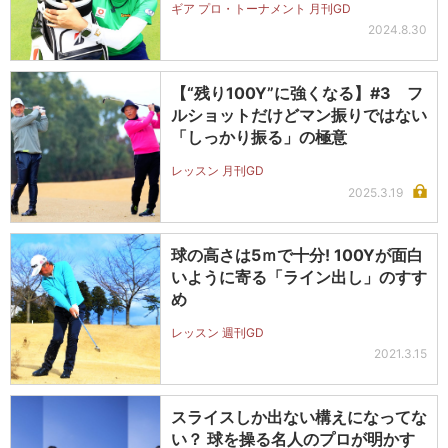
ギア プロ・トーナメント 月刊GD
2024.8.30
【“残り100Y”に強くなる】#3 フ
ルショットだけどマン振りではない
「しっかり振る」の極意
レッスン 月刊GD
2025.3.19
球の高さは5ｍで十分! 100Yが面白
いように寄る「ライン出し」のすす
め
レッスン 週刊GD
2021.3.15
スライスしか出ない構えになってな
い？ 球を操る名人のプロが明かす