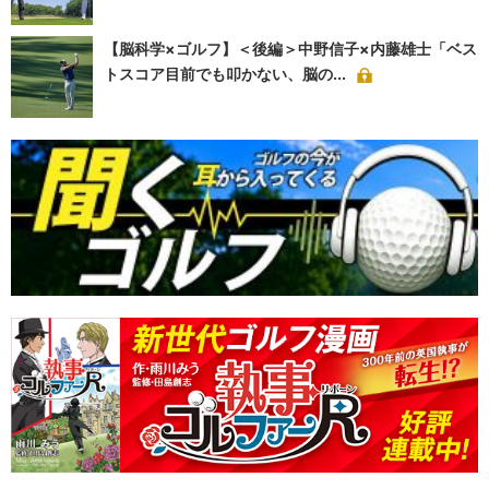
【脳科学×ゴルフ】＜後編＞中野信子×内藤雄士「ベス
トスコア目前でも叩かない、脳の...