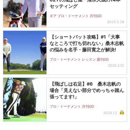
セッティング
ギア プロ・トーナメント 月刊GD
2023.3.28
【ショートパット攻略】#1「大事
なところで打ち切れない」桑木志帆
の悩みを名手・藤田寛之が解決!
プロ・トーナメント レッスン 週刊GD
2024.2.12
【飛ばしは右足】#6 桑木志帆の
場合「見えない部分でめっちゃ踏ん
張ってます!」
プロ・トーナメント 月刊GD
2024.1.2