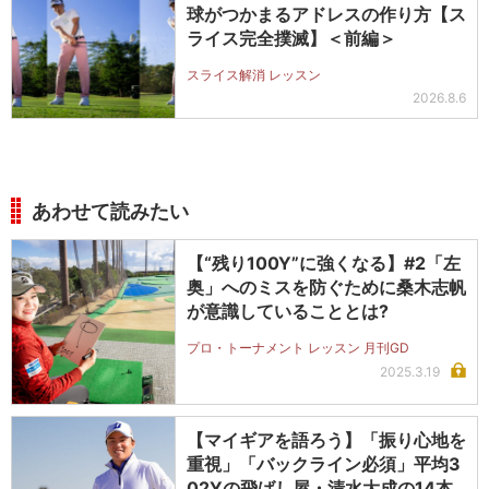
球がつかまるアドレスの作り方【ス
ライス完全撲滅】＜前編＞
スライス解消 レッスン
2026.8.6
あわせて読みたい
【“残り100Y”に強くなる】#2「左
奥」へのミスを防ぐために桑木志帆
が意識していることとは?
プロ・トーナメント レッスン 月刊GD
2025.3.19
【マイギアを語ろう】「振り心地を
重視」「バックライン必須」平均3
02Yの飛ばし屋・清水大成の14本