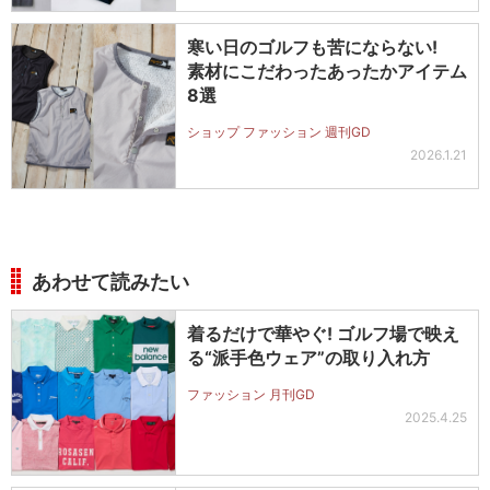
寒い日のゴルフも苦にならない!
素材にこだわったあったかアイテム
8選
ショップ ファッション 週刊GD
2026.1.21
あわせて読みたい
着るだけで華やぐ! ゴルフ場で映え
る“派手色ウェア”の取り入れ方
ファッション 月刊GD
2025.4.25