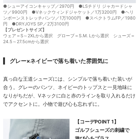
●シューアイコンキャップ／2970円 ●LSチドリ ジャカードシャ
ツ／9900円 ●Vネックウィンドジャケット／1万3200円 ●ヘリ
ンボーンストレッチパンツ／1万1000円 ●スペクトラムFP／1980
円 ●DRYJOYS SP／2万3100円
【プレゼントサイズ】
ウェア＝S～2XLから選択 グローブ＝S.M. Lから選択 シューズ＝
24.5～27.5cmから選択
グレー×ネイビーで落ち着いた雰囲気に
真っ白な王道シューズには、シンプルで落ち着いた装いが
合う。グレーのパンツ、ネイビーのトップスと一見地味に
なりがちだが、Vネックに白と赤のラインを取り入れるだけ
でアクセントに。小物で遊び心も忘れずに。
【コーデPOINT 1】
ゴルフシューズの刺繍で
遊び心をプラス