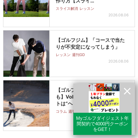
作り方【スライ…
スライス解消
レッスン
2026.08.06
【ゴルフジム】「コースで当た
りが不安定になってしまう」
レッスン
週刊GD
2026.08.06
【ゴルフはつづくよどこまで
も】Vol.286「バンカーショッ
トは“ヘッドを落とす”」
コラム
週刊GD
2026.08.06