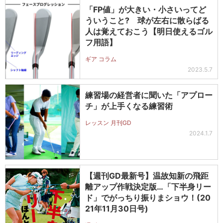
「FP値」が大きい・小さいってど
ういうこと? 球が左右に散らばる
人は覚えておこう【明日使えるゴル
フ用語】
ギア コラム
2023.5.7
練習場の経営者に聞いた「アプロー
チ」が上手くなる練習術
レッスン 月刊GD
2024.1.7
【週刊GD最新号】温故知新の飛距
離アップ作戦決定版…「下半身リー
ド」でがっちり振りまショウ！(20
21年11月30日号)