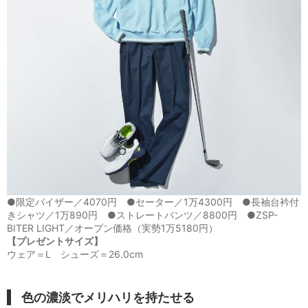
●限定バイザー／4070円 ●セーター／1万4300円 ●長袖台衿付
きシャツ／1万890円 ●ストレートパンツ／8800円 ●ZSP-
BITER LIGHT／オープン価格（実勢1万5180円）
【プレゼントサイズ】
ウェア＝L シューズ＝26.0cm
色の濃淡でメリハリを持たせ
る