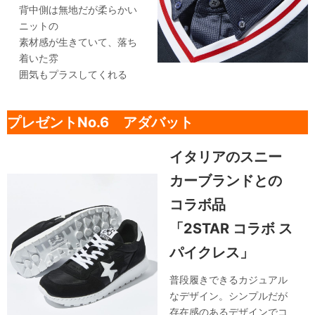
背中側は無地だが柔らかい
ニットの
素材感が生きていて、落ち
着いた雰
囲気もプラスしてくれる
プレゼントNo.6 アダバット
イタリアのスニー
カーブランドとの
コラボ品
「2STAR コラボ ス
パイクレス」
普段履きできるカジュアル
なデザイン。シンプルだが
存在感のあるデザインでコ