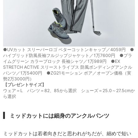
●UVカット スリーバーロゴ ベターコットンキャップ／4059円 ●
ハイブリッド防風長袖フルジップジャケット／1万7600円 ●プラ
イムグリーン カラーブロック 長袖シャツ／1万989円 ●EX
STRETCH ACTIVE スリーストライプス 防風ボンディングアンクル
パンツ／1万5400円 ●ZG21モーション ボア／オープン価格（実
勢2万3000円）
【プレゼントサイズ】
ウェア＝L パンツ＝82、85から選択 シューズ＝25.0～27.5cmか
ら選択
ミッドカットには細身のアンクルパンツ
ミッドカットは若者向きだと思われがちだが、細めで短い