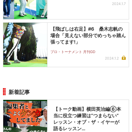
2024.1.7
【飛ばしは右足】#6 桑木志帆の
場合「見えない部分でめっちゃ踏ん
張ってます!」
プロ・トーナメント 月刊GD
2024.1.2
新着記事
【トーク動画】横田英治編⑥本
当に役立つ練習は“つまらない”
レッスン・オブ・ザ・イヤーが
語るレッスン…