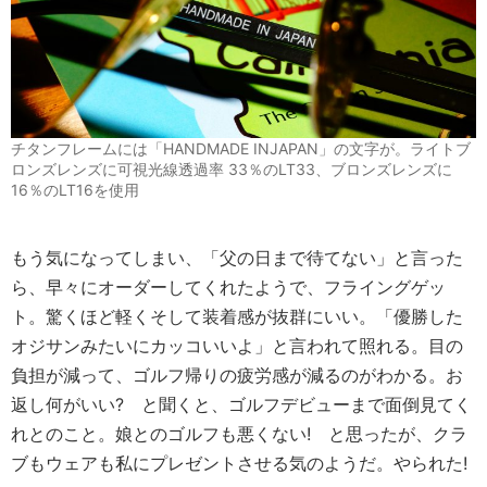
チタンフレームには「HANDMADE INJAPAN」の文字が。ライトブ
ロンズレンズに可視光線透過率 33％のLT33、ブロンズレンズに
16％のLT16を使用
もう気になってしまい、「父の日まで待てない」と言った
ら、早々にオーダーしてくれたようで、フライングゲッ
ト。驚くほど軽くそして装着感が抜群にいい。「優勝した
オジサンみたいにカッコいいよ」と言われて照れる。目の
負担が減って、ゴルフ帰りの疲労感が減るのがわかる。お
返し何がいい? と聞くと、ゴルフデビューまで面倒見てく
れとのこと。娘とのゴルフも悪くない! と思ったが、クラ
ブもウェアも私にプレゼントさせる気のようだ。やられた!