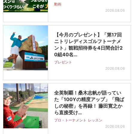
動画
2026.08.06
【今月のプレゼント】「第17回
ニトリレディスゴルフトーナメ
ント」観戦招待券を4日間合計2
0組40名…
プレゼント
2026.08.06
全英制覇！桑木志帆が語ってい
た「100Yの精度アップ」「飛ば
しの秘密」を再録！ 藤田寛之か
ら直接受け…
プロ・トーナメント
レッスン
2026.08.06