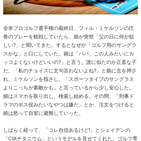
全米プロゴルフ選手権の最終日、フィル・ミケルソンの圧
巻のプレーを観戦していたら、娘が突然「父の日に何が欲
しい?」と聞いてきた。するとなぜか「ゴルフ用のサングラ
スかな」と口にしていた。娘は「パパ、この人みたいにカ
ッコよくないけどいいの?」と言う。誰に似たのか正直な子
だ。「私のチョイスに文句言わないよね?」と娘に念を押さ
れ、ミケルソンを指さし、「スポーツタイプのサングラス
よりこっちが素敵かも」と言っているから少し安心した。
娘はスマホを取り出し、検索し始める。その間、「刑事ド
ラマのボス役みたいなやつは嫌だ」とか、注文をつけると
娘は怒って自室に避難していった。
しばらく経って、「コレ自信あるけど!」とシェイデンの
「CIAチタニウム」というモデルを見せてくれた。ゴルフ専