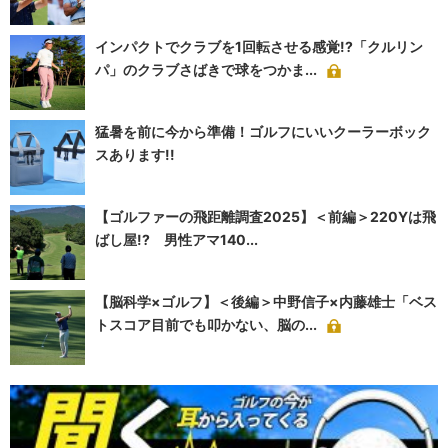
インパクトでクラブを1回転させる感覚!?「クルリン
パ」のクラブさばきで球をつかま...
猛暑を前に今から準備！ゴルフにいいクーラーボック
スあります!!
【ゴルファーの飛距離調査2025】＜前編＞220Yは飛
ばし屋!? 男性アマ140...
【脳科学×ゴルフ】＜後編＞中野信子×内藤雄士「ベス
トスコア目前でも叩かない、脳の...