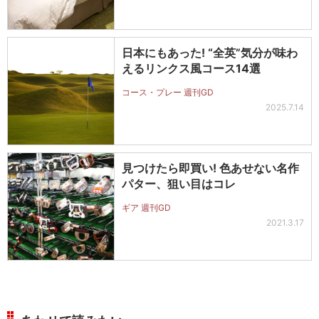
日本にもあった! “全英”気分が味わ
えるリンクス風コース14選
コース・プレー 週刊GD
2025.7.14
見つけたら即買い! 色あせない名作
パター、狙い目はコレ
ギア 週刊GD
2021.3.17