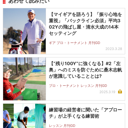
あわせて読みたい
【マイギアを語ろう】「振り心地を
重視」「バックライン必須」平均3
02Yの飛ばし屋・清水大成の14本
セッティング
ギア プロ・トーナメント 月刊GD
2023.3.28
【“残り100Y”に強くなる】#2「左
奥」へのミスを防ぐために桑木志帆
が意識していることとは?
プロ・トーナメント レッスン 月刊GD
2025.3.19
練習場の経営者に聞いた「アプロー
チ」が上手くなる練習術
レッスン 月刊GD