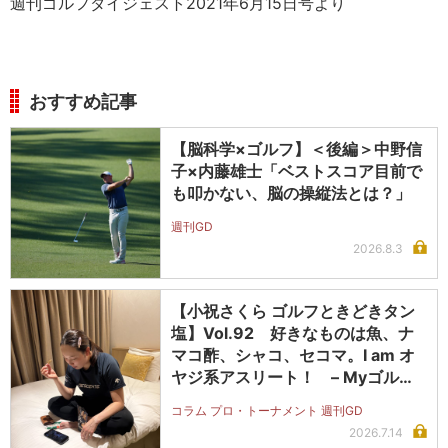
週刊ゴルフダイジェスト2021年6月15日号より
おすすめ記事
【脳科学×ゴルフ】＜後編＞中野信
子×内藤雄士「ベストスコア目前で
も叩かない、脳の操縦法とは？」
週刊GD
2026.8.3
【小祝さくら ゴルフときどきタン
塩】Vol.92 好きなものは魚、ナ
マコ酢、シャコ、セコマ。I am オ
ヤジ系アスリート！ – Myゴルフ
ダイジェスト
コラム プロ・トーナメント 週刊GD
2026.7.14