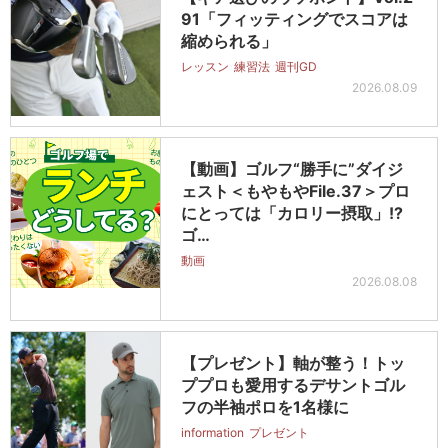
91「フィッティングでスコアは
縮められる」
レッスン
練習法
週刊GD
2026.08.09
【動画】ゴルフ“勝手に”ダイジ
ェスト＜もやもやFile.37＞プロ
にとっては「カロリー摂取」!?
ゴ…
動画
2026.08.08
【プレゼント】軸が整う！トッ
ププロも愛用するデサントゴル
フの半袖ポロを1名様に
information
プレゼント