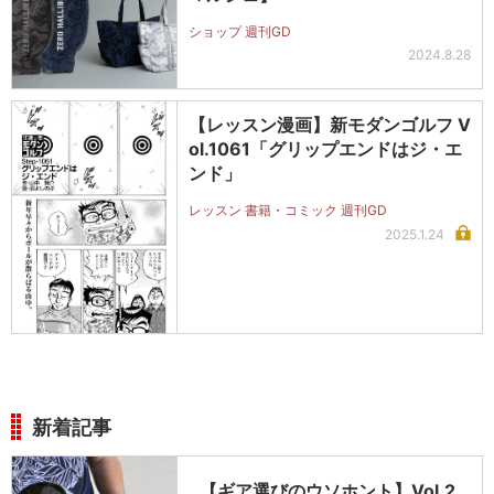
ショップ 週刊GD
2024.8.28
【レッスン漫画】新モダンゴルフ V
ol.1061「グリップエンドはジ・エ
ンド」
レッスン 書籍・コミック 週刊GD
2025.1.24
新着記事
【ギア選びのウソホント】Vol.2