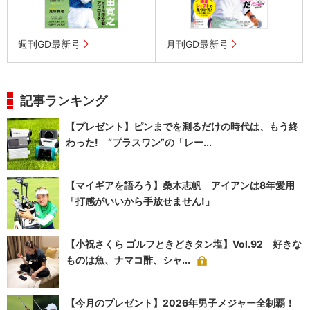
週刊GD最新号
月刊GD最新号
記事ランキング
【プレゼント】ピンまでを測るだけの時代は、もう終
わった! “プラスワン”の「レー...
【マイギアを語ろう】桑木志帆 アイアンは8年愛用
「打感がいいから手放せません!」
【小祝さくら ゴルフときどきタン塩】Vol.92 好きな
ものは魚、ナマコ酢、シャ...
【今月のプレゼント】2026年男子メジャー全制覇！