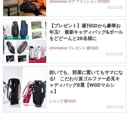
information ギア ファッション 月刊GD
2022.1.20
【プレゼント】週刊GDから豪華お
年玉! 最新キャディバッグ&ボール
をどどーんと26名様に
information プレゼント 週刊GD
2025.12.22
担いでも、部屋に置いてもサマにな
る! こだわり派ゴルファー必見キ
ャディバッグ8選【WGDマルシ
ェ】
ショップ 週刊GD
2025.4.29