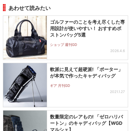
あわせて読みたい
ゴルファーのことを考え尽くした専
用設計が使いやすい！ おすすめボ
ストンバッグ5選
ショップ 週刊GD
2026.4.6
軟派に見えて超硬派! 「ポーター」
が本気で作ったキャディバッグ
ギア 月刊GD
2021.1.27
数量限定のレアもの! 「ゼロハリバ
ートン」のキャディバッグ【WGD
マルシェ】