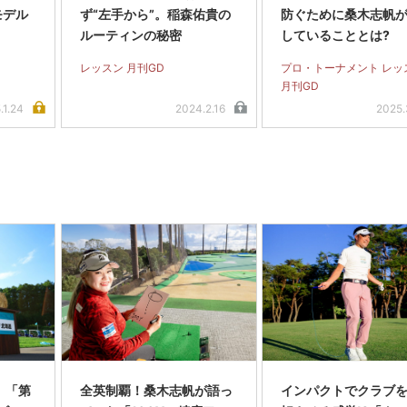
モデル
ず“左手から”。稲森佑貴の
防ぐために桑木志帆
ルーティンの秘密
していることとは?
レッスン 月刊GD
プロ・トーナメント レッ
月刊GD
.1.24
2024.2.16
2025.
】「第
全英制覇！桑木志帆が語っ
インパクトでクラブを