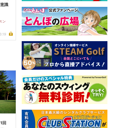
が意識
スン
3.19
1回