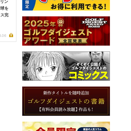
ルリン
で球を
イス完
8.06