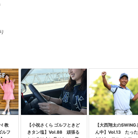
時
より
! 教
【小祝さくら ゴルフときど
【大西翔太のSWING
ゴルフ
きタン塩】Vol.88 頑張る
ん中】Vol.13 たっ