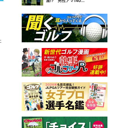
屋!? 男性アマ140...
）
た