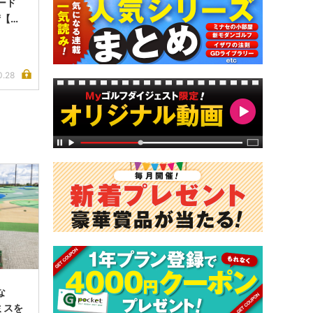
ード
術【動
0.28
な
ミスを