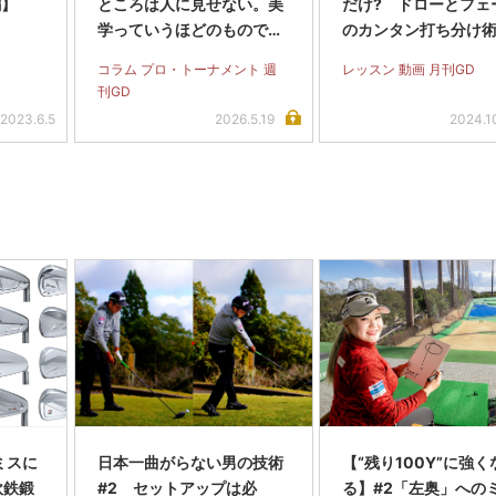
編】
ところは人に見せない。美
だけ? ドローとフェ
学っていうほどのものでは
のカンタン打ち分け
ないです、フフフ
画あり】
コラム プロ・トーナメント 週
レッスン 動画 月刊GD
刊GD
2023.6.5
2026.5.19
2024.1
ミスに
日本一曲がらない男の技術
【“残り100Y”に強く
軟鉄鍛
#2 セットアップは必
る】#2「左奥」への