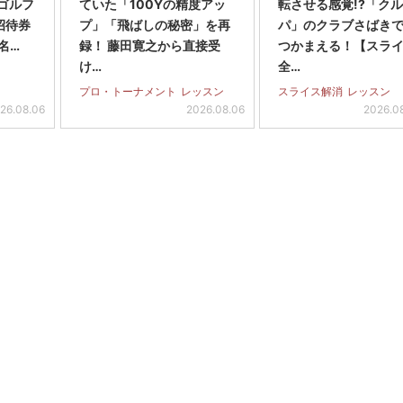
スゴルフ
ていた「100Yの精度アッ
転させる感覚!?「ク
招待券
プ」「飛ばしの秘密」を再
パ」のクラブさばき
名…
録！ 藤田寛之から直接受
つかまえる！【スラ
け…
全…
プロ・トーナメント
レッスン
スライス解消
レッスン
26.08.06
2026.08.06
2026.0