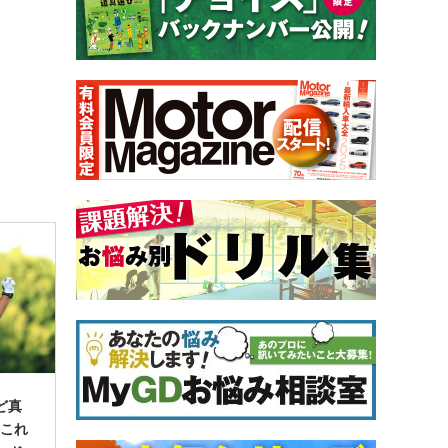
ど真
たこれ