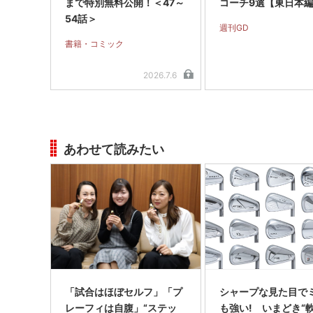
まで特別無料公開！＜47～
コーチ9選【東日本
54話＞
週刊GD
書籍・コミック
2026.7.6
あわせて読みたい
「試合はほぼセルフ」「プ
シャープな見た目で
レーフィは自腹」“ステッ
も強い! いまどき“