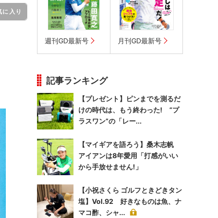
気に入り
週刊GD最新号
月刊GD最新号
記事ランキング
【プレゼント】ピンまでを測るだ
けの時代は、もう終わった! “プ
ラスワン”の「レー...
【マイギアを語ろう】桑木志帆
アイアンは8年愛用「打感がいい
から手放せません!」
【小祝さくら ゴルフときどきタン
塩】Vol.92 好きなものは魚、ナ
マコ酢、シャ...