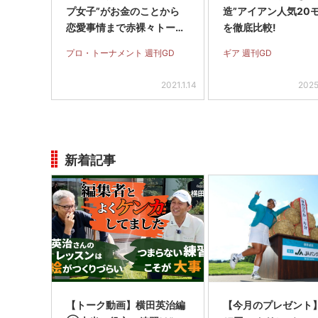
プ女子”がお金のことから
造”アイアン人気20
恋愛事情まで赤裸々トー
を徹底比較!
ク！
プロ・トーナメント 週刊GD
ギア 週刊GD
2021.1.14
2025
新着記事
【トーク動画】横田英治編
【今月のプレゼント