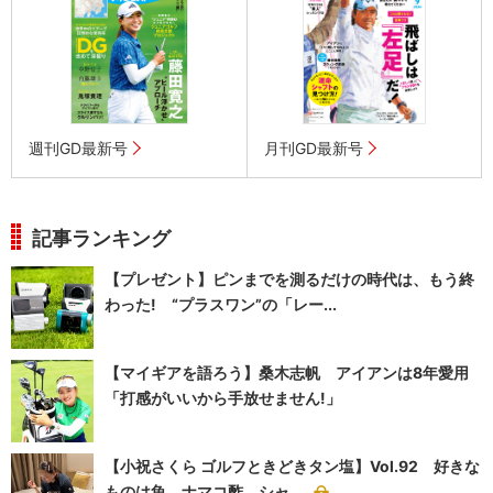
週刊GD最新号
月刊GD最新号
記事ランキング
【プレゼント】ピンまでを測るだけの時代は、もう終
わった! “プラスワン”の「レー...
【マイギアを語ろう】桑木志帆 アイアンは8年愛用
「打感がいいから手放せません!」
【小祝さくら ゴルフときどきタン塩】Vol.92 好きな
ものは魚、ナマコ酢、シャ...