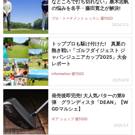
なところで打ち切れない」桑木志帆
の悩みを名手・藤田寛之が解決!
プロ・トーナメント レッスン 週刊GD
2024.2.12
トッププロも駆け付けた! 真夏の
熱き戦い「ゴルフダイジェスト ジ
ャパンジュニアカップ2025」大会
レポート
information 週刊GD
2025.8.19
発売後即完売! 大人気パターの第9
弾 グランディスタ「DEAN」【W
GDマルシェ】
ギア ショップ 週刊GD
2025.2.4