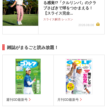
る感覚!?「クルリンパ」のクラ
ブさばきで球をつかまえる！
【スライス完全…
スライス解消
レッスン
2026.08.06
雑誌がまるごと読み放題！
週刊GD最新号
月刊GD最新号