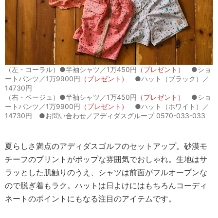
（左・コーラル）●半袖シャツ／1万450円
（プレゼント）
●ショ
ートパンツ／1万9900円
（プレゼント）
●ハット（ブラック）／
14730円
（右・ベージュ）●半袖シャツ／1万450円
（プレゼント）
●ショ
ートパンツ／1万9900円
（プレゼント）
●ハット（ホワイト）／
14730円 ●お問い合わせ／アディダスグループ 0570-033-033
夏らしさ満点のアディダスゴルフのセットアップ。砂漠モ
チーフのプリントがポップな雰囲気でおしゃれ。生地はサ
ラッとした肌触りのうえ、シャツは前面がフルオープンな
ので脱ぎ着もラク。ハットは日よけにはもちろんコーディ
ネートのポイントにもなる注目のアイテムです。