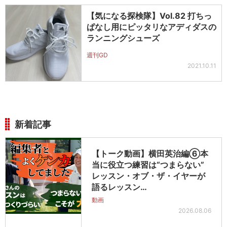
【気になる探検隊】Vol.82 打ちっ
ぱなし用にピッタリなアディダスの
ランニングシューズ
週刊GD
2021.10.11
新着記事
【トーク動画】横田英治編⑥本
当に役立つ練習は“つまらない”
レッスン・オブ・ザ・イヤーが
語るレッスン…
動画
2026.08.06