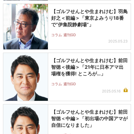
【ゴルフせんとや生まれけむ】羽鳥
好之＜前編＞「東京よみうり18番
で“伊集院静劇場”」
コラム
週刊GD
2025.05.23
【ゴルフせんとや生まれけむ】前田
智徳＜後編＞「21年に日本アマ出
場権を獲得! ところが…」
コラム
週刊GD
2025.05.16
【ゴルフせんとや生まれけむ】前田
智徳＜中編＞「初出場の中国アマが
自信になりました」