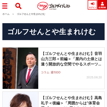
ログイン
会員登録
ホーム
ゴルフせんとや生まれけむ
ゴルフせんとや生まれけむ
【ゴルフせんとや生まれけむ】音羽
山力三郎＜前編＞「屋内の土俵とは
違う開放的な空間でやるスポーツに
ワク…
コラム
週刊GD
2025.06.20
【ゴルフせんとや生まれけむ】高島
礼子＜後編＞「周囲からは“体育会