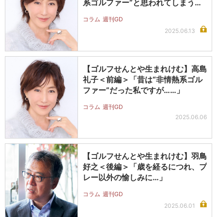
系ゴルファー”と思われてしまうん
です…
コラム
週刊GD
2025.06.13
【ゴルフせんとや生まれけむ】高島
礼子＜前編＞「昔は“非情熱系ゴル
ファー”だった私ですが……」
コラム
週刊GD
2025.06.06
【ゴルフせんとや生まれけむ】羽鳥
好之＜後編＞「歳を経るにつれ、プ
レー以外の愉しみに…」
コラム
週刊GD
2025.06.01