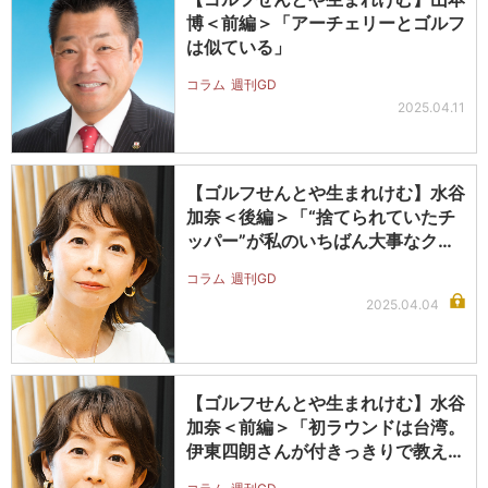
博＜前編＞「アーチェリーとゴルフ
は似ている」
コラム
週刊GD
2025.04.11
【ゴルフせんとや生まれけむ】水谷
加奈＜後編＞「“捨てられていたチ
ッパー”が私のいちばん大事なクラ
ブで…
コラム
週刊GD
2025.04.04
【ゴルフせんとや生まれけむ】水谷
加奈＜前編＞「初ラウンドは台湾。
伊東四朗さんが付きっきりで教えて
くれ…