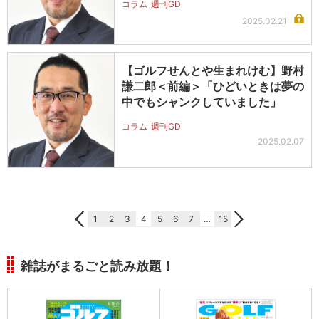
コラム
週刊GD
2025.02.21
【ゴルフせんとや生まれけむ】野村
謙二郎＜前編＞「ひどいときは夢の
中でもシャンクしていました」
コラム
週刊GD
2025.02.07
1
2
3
4
5
6
7
…
15
雑誌がまるごと読み放題！