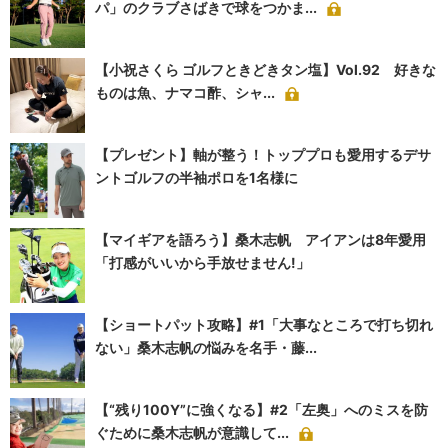
パ」のクラブさばきで球をつかま...
【小祝さくら ゴルフときどきタン塩】Vol.92 好きな
ものは魚、ナマコ酢、シャ...
【プレゼント】軸が整う！トッププロも愛用するデサ
ントゴルフの半袖ポロを1名様に
【マイギアを語ろう】桑木志帆 アイアンは8年愛用
「打感がいいから手放せません!」
【ショートパット攻略】#1「大事なところで打ち切れ
ない」桑木志帆の悩みを名手・藤...
【“残り100Y”に強くなる】#2「左奥」へのミスを防
ぐために桑木志帆が意識して...