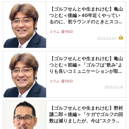
【ゴルフせんとや生まれけむ】亀山
つとむ＜後編＞40年近くやってい
るのに、初ラウンドのときとスコア
が変…
コラム
週刊GD
2025.03.07
【ゴルフせんとや生まれけむ】亀山
つとむ＜前編＞「ゴルフは“飲み”よ
りも良いコミュニケーションが取れ
る…
コラム
週刊GD
2025.02.28
【ゴルフせんとや生まれけむ】野村
謙二郎＜後編＞「ケガでゴルフの回
数は減りましたが、今は“スクラン
ブル…