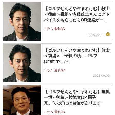
【ゴルフせんとや生まれけむ】敦士
＜後編＞番組で内藤雄士さんにアド
バイスをもらったらOB連発が一瞬
でな…
コラム
週刊GD
2025.09.12
【ゴルフせんとや生まれけむ】敦士
＜前編＞「子供の頃、ゴルフ
は“敵”でした」
コラム
週刊GD
2025.09.05
【ゴルフせんとや生まれけむ】陸奥
一博＜後編＞技能賞は4回受
賞。“小技”には自信があります
コラム
週刊GD