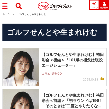
ログイン
会員登録
ホーム
ゴルフせんとや生まれけむ
ゴルフせんとや生まれけむ
【ゴルフせんとや生まれけむ】袴田
彩会＜後編＞「101歳の祖父は現役
エージシューター」
コラム
週刊GD
2025.10.31
【ゴルフせんとや生まれけむ】袴田
彩会＜前編＞「初ラウンドは198!
そのときは“二度とやりたくな