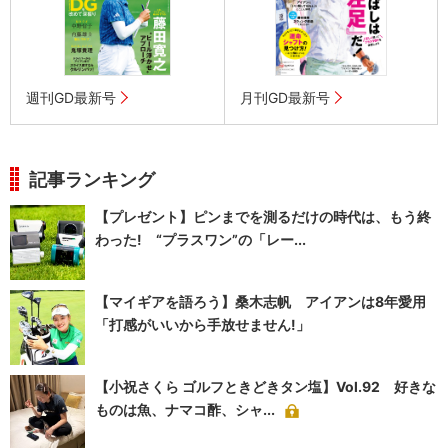
週刊GD最新号
月刊GD最新号
記事ランキング
【プレゼント】ピンまでを測るだけの時代は、もう終
わった! “プラスワン”の「レー...
【マイギアを語ろう】桑木志帆 アイアンは8年愛用
「打感がいいから手放せません!」
【小祝さくら ゴルフときどきタン塩】Vol.92 好きな
ものは魚、ナマコ酢、シャ...