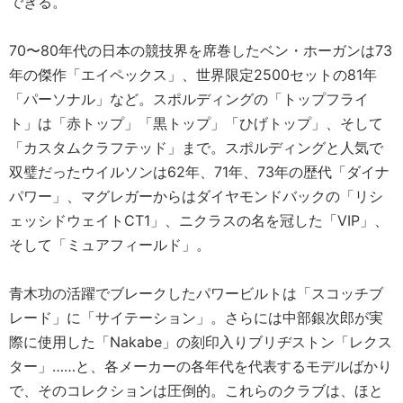
できる。
70〜80年代の日本の競技界を席巻したベン・ホーガンは73
年の傑作「エイペックス」、世界限定2500セットの81年
「パーソナル」など。スポルディングの「トップフライ
ト」は「赤トップ」「黒トップ」「ひげトップ」、そして
「カスタムクラフテッド」まで。スポルディングと人気で
双璧だったウイルソンは62年、71年、73年の歴代「ダイナ
パワー」、マグレガーからはダイヤモンドバックの「リシ
ェッシドウェイトCT1」、ニクラスの名を冠した「VIP」、
そして「ミュアフィールド」。
青木功の活躍でブレークしたパワービルトは「スコッチブ
レード」に「サイテーション」。さらには中部銀次郎が実
際に使用した「Nakabe」の刻印入りブリヂストン「レクス
ター」……と、各メーカーの各年代を代表するモデルばかり
で、そのコレクションは圧倒的。これらのクラブは、ほと