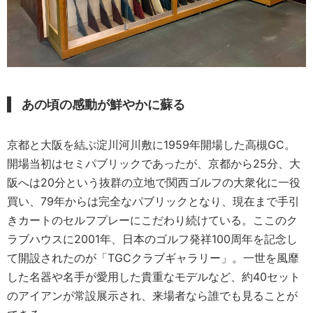
あの頃の感動が鮮やかに蘇る
京都と大阪を結ぶ淀川河川敷に1959年開場した高槻GC。
開場当初はセミパブリックであったが、京都から25分、大
阪へは20分という抜群の立地で関西ゴルフの大衆化に一役
買い、79年からは完全なパブリックとなり、現在まで手引
きカートのセルフプレーにこだわり続けている。ここのク
ラブハウスに2001年、日本のゴルフ発祥100周年を記念し
て開設されたのが「TGCクラブギャラリー」。一世を風靡
した名器や名手が愛用した貴重なモデルなど、約40セット
のアイアンが常設展示され、来場者なら誰でも見ることが