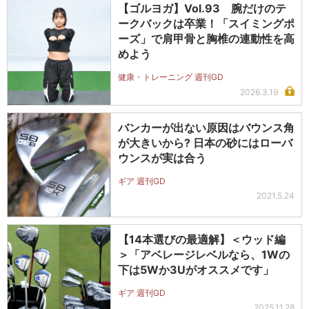
【ゴルヨガ】Vol.93 腕だけのテ
ークバックは卒業！「スイミングポ
ーズ」で肩甲骨と胸椎の連動性を高
めよう
健康・トレーニング 週刊GD
2026.3.19
バンカーが出ない原因はバウンス角
が大きいから? 日本の砂にはローバ
ウンスが実は合う
ギア 週刊GD
2021.5.24
【14本選びの最適解】＜ウッド編
＞「アベレージレベルなら、1Wの
下は5Wか3Uがオススメです」
ギア 週刊GD
2025.11.28