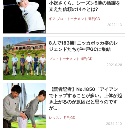
小祝さくら。シーズン5勝の活躍を
支えた信頼の14本とは?
ギア プロ・トーナメント 週刊GD
2022.1.13
8人で183勝! ニッカボッカ姿のレ
ジェンドたちが神戸GCに集結
プロ・トーナメント 週刊GD
2021.9.28
【読者記者】No.1850「アイアン
でトップすることが多い。上体が起
き上がるのが原因だと思うのです
が…」
レッスン 月刊GD
2024.2.10