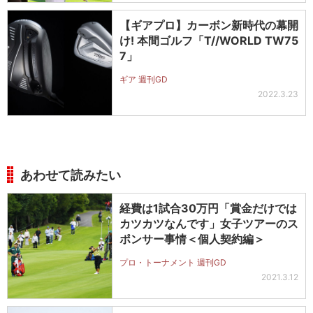
【ギアプロ】カーボン新時代の幕開
け! 本間ゴルフ「T//WORLD TW75
7」
ギア 週刊GD
2022.3.23
あわせて読みたい
経費は1試合30万円「賞金だけでは
カツカツなんです」女子ツアーのス
ポンサー事情＜個人契約編＞
プロ・トーナメント 週刊GD
2021.3.12