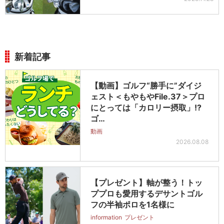
新着記事
【動画】ゴルフ“勝手に”ダイジ
ェスト＜もやもやFile.37＞プロ
にとっては「カロリー摂取」!?
ゴ…
動画
2026.08.08
【プレゼント】軸が整う！トッ
ププロも愛用するデサントゴル
フの半袖ポロを1名様に
information
プレゼント