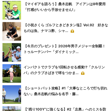
【マイギアを語ろう】桑木志帆 アイアンは8年愛用
「打感がいいから手放せません!」
【小祝さくら ゴルフときどきタン塩】Vol.92 好きな
ものは魚、ナマコ酢、シャ...
【今月のプレゼント】2026年男子メジャー全制覇！
トゥルーテンパー「ダイナミック...
インパクトでクラブを1回転させる感覚!?「クルリン
パ」のクラブさばきで球をつかま...
【ショートパット攻略】#1「大事なところで打ち切れ
ない」桑木志帆の悩みを名手・藤...
【“残り100Y”に強くなる】#2「左奥」へのミスを防