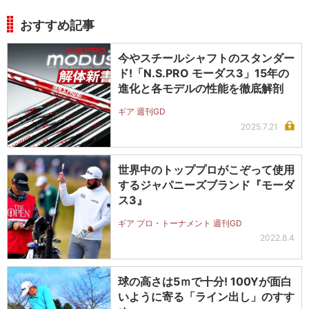
おすすめ記事
今やスチールシャフトのスタンダー
ド!「N.S.PRO モーダス3」15年の
進化と各モデルの性能を徹底解剖
ギア 週刊GD
2025.7.21
世界中のトッププロがこぞって使用
するジャパニーズブランド『モーダ
ス3』
ギア プロ・トーナメント 週刊GD
2022.8.4
球の高さは5ｍで十分! 100Yが面白
いように寄る「ライン出し」のすす