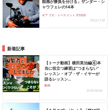
頼感が勝負を分ける」ザンダー・シ
ャウフェレの14本
ギア プロ・トーナメント 月刊GD
2023.11.28
新着記事
【トーク動画】横田英治編⑥本
当に役立つ練習は“つまらない”
レッスン・オブ・ザ・イヤーが
語るレッスン…
動画
2026.08.06