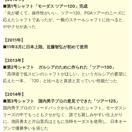
■第1号シャフト「モーダス ツアー120」完成
「先が硬くて、操作性がいい」ツアー120。PGAツアーのニーズに
応えたシャフトであったが、一般のスチールシャフトに比べると、
ややクセがあった
【2011年】
■11年3月に日本上陸。近藤智弘が初めて使用
【2013年】
■
第2号シャフト ガルシアのために作られた「ツアー130」
「高弾道で低スピンのシャフトがほしい」というガルシアの要望に
応えた一本。「120」と比べると真逆と言っていい性能だった
【2014年】
■
第3号シャフト 国内男子プロの意見でできた「ツアー125」
国内男子プロのフィードバックから作られたシャフト。モーダスシ
リーズの中でもっともクセがなく、誰でも親しみやすい仕上がり
に。池田勇太と片山晋呉はともに当時モーダスを使用し、日本オー
プンで優勝争いを演じた