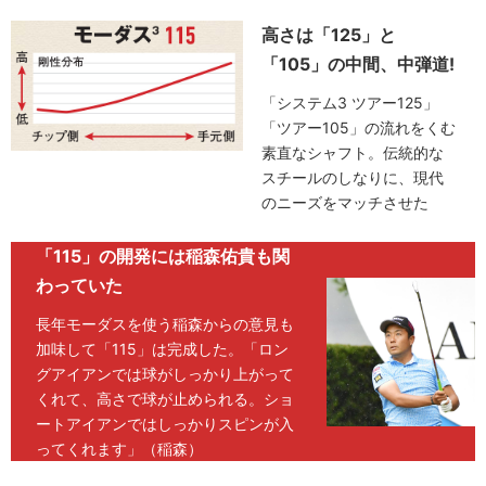
高さは「125」と
「105」の中間、中弾道!
「システム3 ツアー125」
「ツアー105」の流れをくむ
素直なシャフト。伝統的な
スチールのしなりに、現代
のニーズをマッチさせた
「115」の開発には稲森佑貴も関
わっていた
長年モーダスを使う稲森からの意見も
加味して「115」は完成した。「ロン
グアイアンでは球がしっかり上がって
くれて、高さで球が止められる。ショ
ートアイアンではしっかりスピンが入
ってくれます」（稲森）