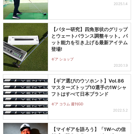
2025.1.4
【パター研究】四角形状のグリップ
とウェートバランス調整キット。パ
ット能力を引き上げる最新アイテム
登場!
ギア ショップ
2020.1.9
【ギア選びのウソホント】Vol.86
マスターズトップ10選手の1Wシャ
フトはすべて日本ブランド
ギア コラム 週刊GD
2022.5.2
【マイギアを語ろう】「1Wへの信