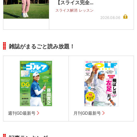
【スライス完全…
スライス解消
レッスン
2026.08.06
雑誌がまるごと読み放題！
週刊GD最新号
月刊GD最新号