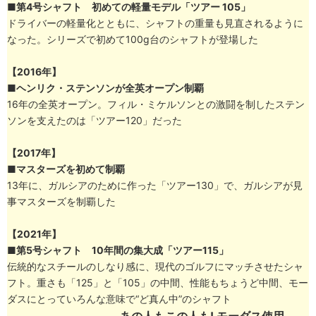
■
第4号シャフト 初めての軽量モデル「ツアー 105」
ドライバーの軽量化とともに、シャフトの重量も見直されるように
なった。シリーズで初めて100g台のシャフトが登場した
【2016年】
■ヘンリク・ステンソンが全英オープン制覇
16年の全英オープン。フィル・ミケルソンとの激闘を制したステン
ソンを支えたのは「ツアー120」だった
【2017年】
■マスターズを初めて制覇
13年に、ガルシアのために作った「ツアー130」で、ガルシアが見
事マスターズを制覇した
【2021年】
■第5号シャフト 10年間の集大成「ツアー115」
伝統的なスチールのしなり感に、現代のゴルフにマッチさせたシャ
フト。重さも「125」と「105」の中間、性能もちょうど中間、モー
ダスにとっていろんな意味で“ど真ん中”のシャフト
あの人もこの人も! モーダス使用