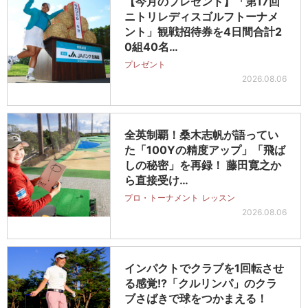
【今月のプレゼント】「第17回
ニトリレディスゴルフトーナメ
ント」観戦招待券を4日間合計2
0組40名…
プレゼント
2026.08.06
全英制覇！桑木志帆が語ってい
た「100Yの精度アップ」「飛ば
しの秘密」を再録！ 藤田寛之か
ら直接受け…
プロ・トーナメント
レッスン
2026.08.06
インパクトでクラブを1回転させ
る感覚!?「クルリンパ」のクラ
ブさばきで球をつかまえる！