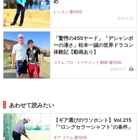
め
レッスン 週刊GD
2021.3.15
「驚愕の455ヤード」「デシャンボ
ーの凄さ」松本一誠の世界ドラコン
体験記【動画あり】
コラム プロ・トーナメント 動画 週刊GD
2021.11.7
あわせて読みたい
【ギア選びのウソホント】Vol.215
「“ロングセラーシャフト”の条件」
ギア コラム 週刊GD