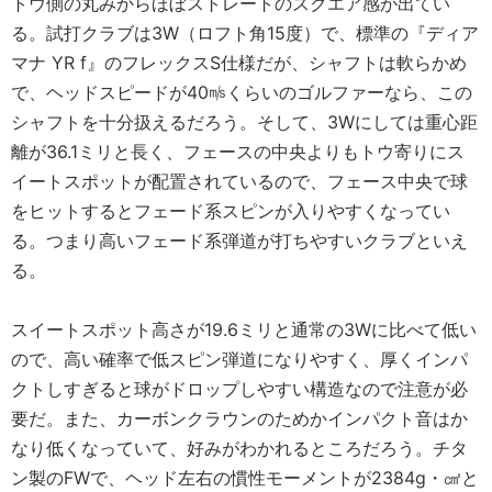
トウ側の丸みからほぼストレートのスクエア感が出てい
る。試打クラブは3W（ロフト角15度）で、標準の『ディア
マナ YR f』のフレックスS仕様だが、シャフトは軟らかめ
で、ヘッドスピードが40㎧くらいのゴルファーなら、この
シャフトを十分扱えるだろう。そして、3Wにしては重心距
離が36.1ミリと長く、フェースの中央よりもトウ寄りにス
イートスポットが配置されているので、フェース中央で球
をヒットするとフェード系スピンが入りやすくなってい
る。つまり高いフェード系弾道が打ちやすいクラブといえ
る。
スイートスポット高さが19.6ミリと通常の3Wに比べて低い
ので、高い確率で低スピン弾道になりやすく、厚くインパ
クトしすぎると球がドロップしやすい構造なので注意が必
要だ。また、カーボンクラウンのためかインパクト音はか
なり低くなっていて、好みがわかれるところだろう。チタ
ン製のFWで、ヘッド左右の慣性モーメントが2384g・㎠と