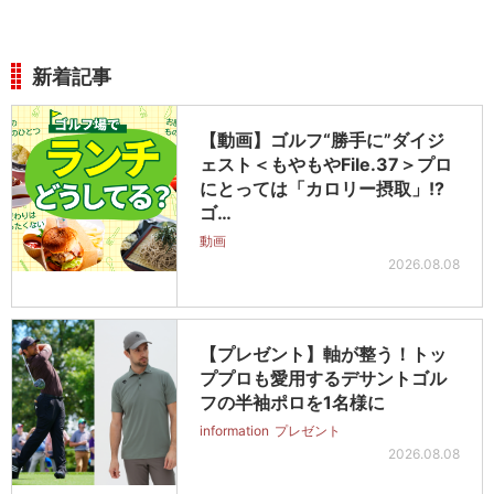
新着記事
【動画】ゴルフ“勝手に”ダイジ
ェスト＜もやもやFile.37＞プロ
にとっては「カロリー摂取」!?
ゴ…
動画
2026.08.08
【プレゼント】軸が整う！トッ
ププロも愛用するデサントゴル
フの半袖ポロを1名様に
information
プレゼント
2026.08.08