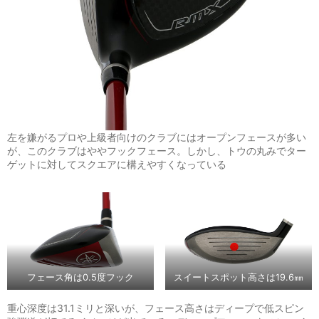
左を嫌がるプロや上級者向けのクラブにはオープンフェースが多い
が、このクラブはややフックフェース。しかし、トウの丸みでター
ゲットに対してスクエアに構えやすくなっている
フェース角は0.5度フック
スイートスポット高さは19.6㎜
重心深度は31.1ミリと深いが、フェース高さはディープで低スピン