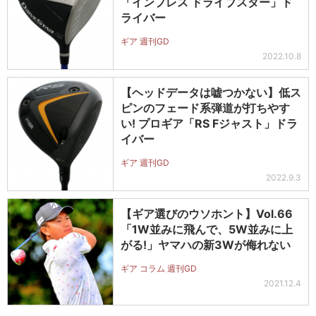
「インプレス ドライブスター」ド
ライバー
ギア 週刊GD
2022.10.8
【ヘッドデータは嘘つかない】低ス
ピンのフェード系弾道が打ちやす
い! プロギア「RS Fジャスト」ドラ
イバー
ギア 週刊GD
2022.9.3
【ギア選びのウソホント】Vol.66
「1W並みに飛んで、5W並みに上
がる!」ヤマハの新3Wが侮れない
ギア コラム 週刊GD
2021.12.4