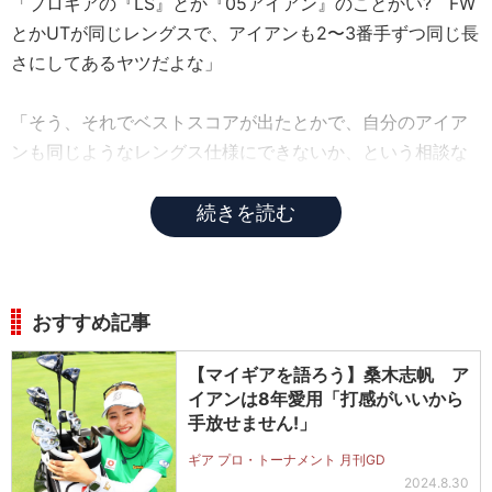
「プロギアの『LS』とか『05アイアン』のことかい? FW
とかUTが同じレングスで、アイアンも2〜3番手ずつ同じ長
さにしてあるヤツだよな」
「そう、それでベストスコアが出たとかで、自分のアイア
ンも同じようなレングス仕様にできないか、という相談な
んです」
続きを読む
おすすめ記事
【マイギアを語ろう】桑木志帆 ア
イアンは8年愛用「打感がいいから
手放せません!」
ギア プロ・トーナメント 月刊GD
2024.8.30