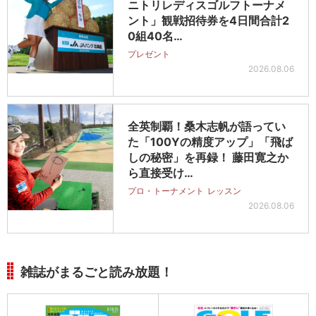
ニトリレディスゴルフトーナメ
ント」観戦招待券を4日間合計2
0組40名…
プレゼント
2026.08.06
全英制覇！桑木志帆が語ってい
た「100Yの精度アップ」「飛ば
しの秘密」を再録！ 藤田寛之か
ら直接受け…
プロ・トーナメント
レッスン
2026.08.06
雑誌がまるごと読み放題！