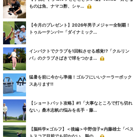
ものは魚、ナマコ酢、シャ...
【今月のプレゼント】2026年男子メジャー全制覇！
トゥルーテンパー「ダイナミック...
インパクトでクラブを1回転させる感覚!?「クルリン
パ」のクラブさばきで球をつかま...
猛暑を前に今から準備！ゴルフにいいクーラーボック
スあります!!
【ショートパット攻略】#1「大事なところで打ち切れ
ない」桑木志帆の悩みを名手・藤...
【脳科学×ゴルフ】＜後編＞中野信子×内藤雄士「ベス
トスコア目前でも叩かない、脳の...