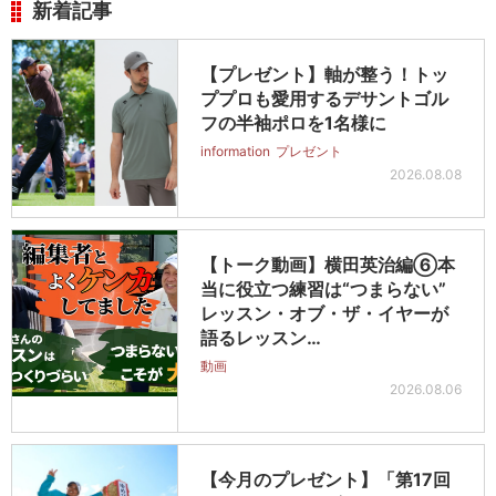
新着記事
【プレゼント】軸が整う！トッ
ププロも愛用するデサントゴル
フの半袖ポロを1名様に
information
プレゼント
2026.08.08
【トーク動画】横田英治編⑥本
当に役立つ練習は“つまらない”
レッスン・オブ・ザ・イヤーが
語るレッスン…
動画
2026.08.06
【今月のプレゼント】「第17回