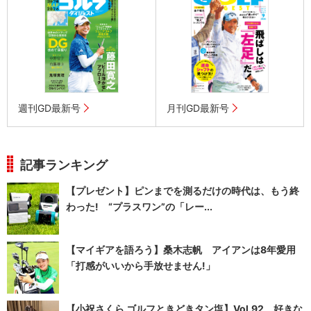
週刊GD最新号
月刊GD最新号
記事ランキング
【プレゼント】ピンまでを測るだけの時代は、もう終
わった! “プラスワン”の「レー...
【マイギアを語ろう】桑木志帆 アイアンは8年愛用
「打感がいいから手放せません!」
【小祝さくら ゴルフときどきタン塩】Vol.92 好きな