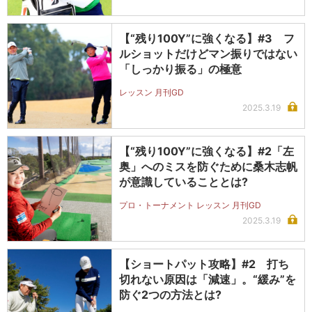
【“残り100Y”に強くなる】#3 フ
ルショットだけどマン振りではない
「しっかり振る」の極意
レッスン 月刊GD
2025.3.19
【“残り100Y”に強くなる】#2「左
奥」へのミスを防ぐために桑木志帆
が意識していることとは?
プロ・トーナメント レッスン 月刊GD
2025.3.19
【ショートパット攻略】#2 打ち
切れない原因は「減速」。“緩み”を
防ぐ2つの方法とは?