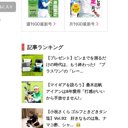
気に入り
イ
週刊GD最新号
月刊GD最新号
記事ランキング
【プレゼント】ピンまでを測るだ
けの時代は、もう終わった! “プ
ラスワン”の「レー...
【マイギアを語ろう】桑木志帆
アイアンは8年愛用「打感がいい
から手放せません!」
【小祝さくら ゴルフときどきタン
塩】Vol.92 好きなものは魚、ナ
マコ酢、シャ...