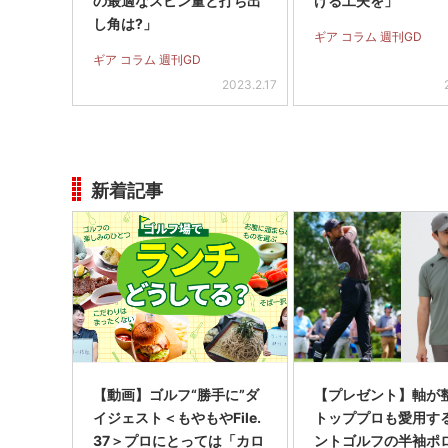
の最適なスピン量と打ち出
げる工夫を」
し角は?」
ギア コラム 週刊GD
ギア コラム 週刊GD
2023.2.17
新着記事
【動画】ゴルフ“勝手に”ダ
【プレゼント】軸が
イジェスト＜もやもやFile.
トッププロも愛用す
37＞プロにとっては「カロ
ントゴルフの半袖ポ