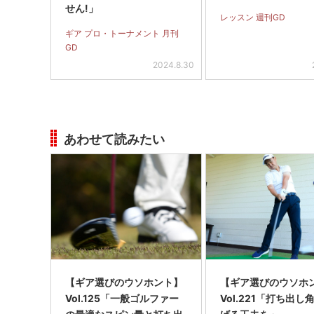
せん!」
レッスン 週刊GD
ギア プロ・トーナメント 月刊
GD
2024.8.30
あわせて読みたい
【ギア選びのウソホント】
【ギア選びのウソホ
Vol.125「一般ゴルファー
Vol.221「打ち出し