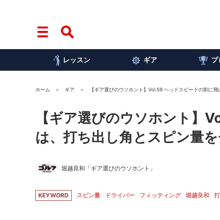
レッスン
ギア
プ
ホーム
ギア
【ギア選びのウソホント】Vol.59 ヘッドスピードの割に
【ギア選びのウソホント】Vo
は、打ち出し角とスピン量を
堀越良和「ギア選びのウソホント」
KEYWORD
スピン量
ドライバー
フィッティング
堀越良和
打