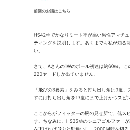
前回のお話はこちら
HS42㎧でかなりミート率が高い男性アマチ
ティングを説明します。あくまでも私が知る
い。
さて、Aさんの1Wのボール初速は約60㎧。
220ヤードしか出ていません。
「飛びの3要素」をみると打ち出し角は9度、ス
すには打ち出し角を13度にまで上げかつスピ
ここからがフィッターの腕の見せ所で、低ス
す。ちなみに、HS35㎧のシニアゴルファー
を下げれば飛ぶと勘違いし、2000回転を切