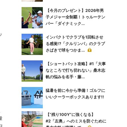
【今月のプレゼント】2026年男
子メジャー全制覇！トゥルーテン
パー「ダイナミック...
ッ
インパクトでクラブを1回転させ
る感覚!?「クルリンパ」のクラブ
さばきで球をつかま...
【ショートパット攻略】#1「大事
なところで打ち切れない」桑木志
帆の悩みを名手・藤...
猛暑を前に今から準備！ゴルフに
いいクーラーボックスあります!!
ま
【“残り100Y”に強くなる】
量
#2「左奥」へのミスを防ぐために
ス