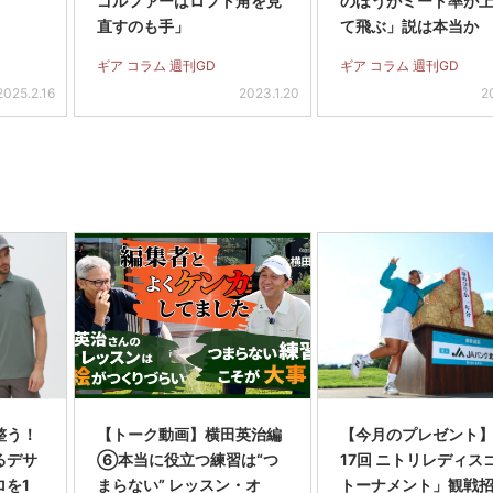
ゴルファーはロフト角を見
のほうがミート率が
直すのも手」
て飛ぶ」説は本当か
ギア コラム 週刊GD
ギア コラム 週刊GD
2025.2.16
2023.1.20
2
整う！
【トーク動画】横田英治編
【今月のプレゼント
るデサ
⑥本当に役立つ練習は“つ
17回 ニトリレディス
ロを1
まらない” レッスン・オ
トーナメント」観戦