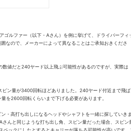
ュアゴルファー（以下・Aさん）を例に挙げて、ドライバーフィ
範囲なので、メーカーによって異なることはご承知おきくださ
この数値だと240ヤード以上飛ぶ可能性があるのですが、実際は
ピン量が3400回転ほどありました。240ヤード付近まで飛ば
ン量を2600回転くらいまで下げる必要があります。
ピン・高打ち出しになるヘッドやシャフトを一緒に探していき
がAさんと同じような打ち出し角、スピン量だった場合、スピン
るスペックにしたとするとキャリーが落ちる可能性が高いです。