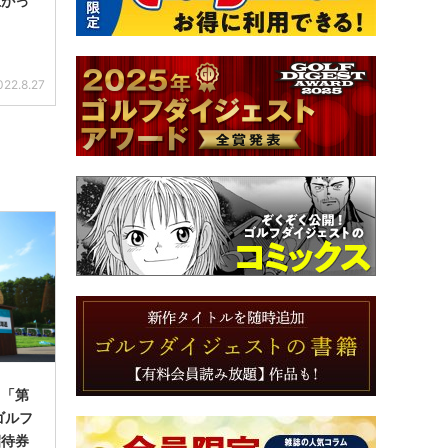
上がっ
022.8.27
】「第
ゴルフ
招待券