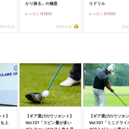
かり振る」の極意
りドリル
レッスン 月刊GD
レッスン 月刊GD
2021.3.15
2025.3.19
2024
ント】
【ギア選びのウソホント】
【ギア選びのウソホ
角を上
Vol.121「スピン量が多い
Vol.101「ミニドラ