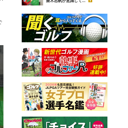
桑木志帆が意識して...
で