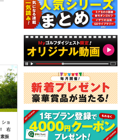
 ショ
! 右
単素振