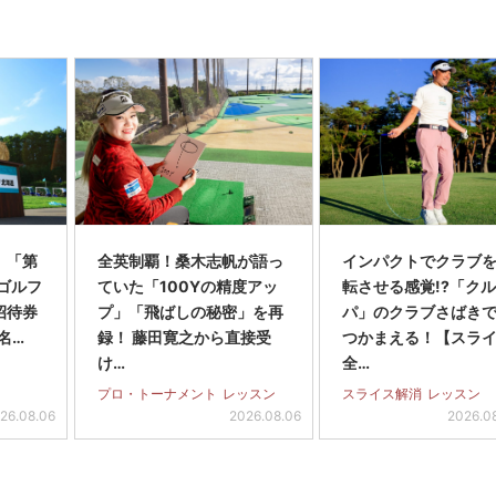
】「第
全英制覇！桑木志帆が語っ
インパクトでクラブを
スゴルフ
ていた「100Yの精度アッ
転させる感覚!?「ク
招待券
プ」「飛ばしの秘密」を再
パ」のクラブさばき
名…
録！ 藤田寛之から直接受
つかまえる！【スラ
け…
全…
プロ・トーナメント
レッスン
スライス解消
レッスン
26.08.06
2026.08.06
2026.0