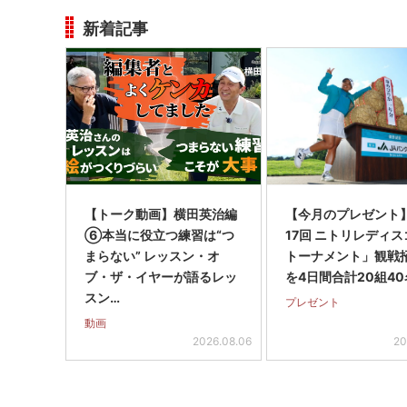
新着記事
【トーク動画】横田英治編
【今月のプレゼント
⑥本当に役立つ練習は“つ
17回 ニトリレディ
まらない” レッスン・オ
トーナメント」観戦
ブ・ザ・イヤーが語るレッ
を4日間合計20組40
スン…
プレゼント
動画
2026.08.06
20