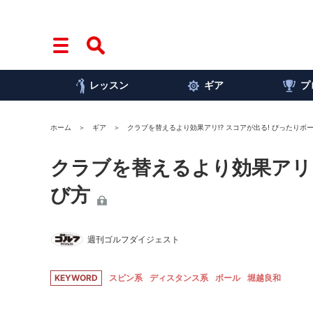
レッスン
ギア
プ
ホーム
ギア
クラブを替えるより効果アリ!? スコアが出る! ぴったりボ
クラブを替えるより効果アリ!
び方
週刊ゴルフダイジェスト
KEYWORD
スピン系
ディスタンス系
ボール
堀越良和