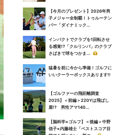
【今月のプレゼント】2026年男
子メジャー全制覇！トゥルーテン
パー「ダイナミック...
インパクトでクラブを1回転させ
る感覚!?「クルリンパ」のクラブ
さばきで球をつかま...
猛暑を前に今から準備！ゴルフに
いいクーラーボックスあります!!
【ゴルファーの飛距離調査
2025】＜前編＞220Yは飛ばし
屋!? 男性アマ140...
【脳科学×ゴルフ】＜後編＞中野
信子×内藤雄士「ベストスコア目