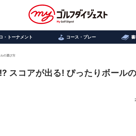
ロ・トーナメント
コース・プレー
書
ールの選び方
? スコアが出る! ぴったりボール