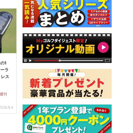
の1
テーラ
 レス
 週刊
2026.8.4