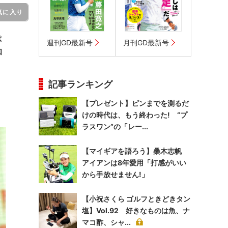
気に入り
は
週刊GD最新号
月刊GD最新号
和
記事ランキング
【プレゼント】ピンまでを測るだ
けの時代は、もう終わった! “プ
ラスワン”の「レー...
【マイギアを語ろう】桑木志帆
アイアンは8年愛用「打感がいい
から手放せません!」
【小祝さくら ゴルフときどきタン
塩】Vol.92 好きなものは魚、ナ
マコ酢、シャ...