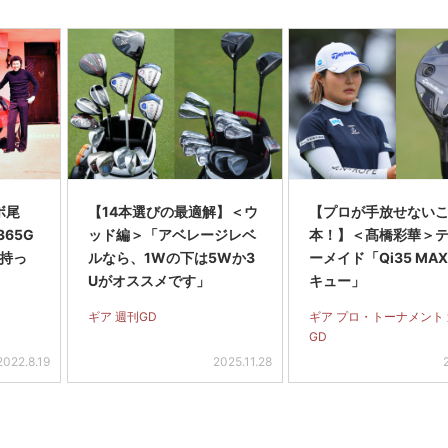
ボ尾
【14本選びの最適解】＜ウ
【プロが手放せないこ
65G
ッド編＞「アベレージレベ
本！】＜髙橋彩華＞
に持っ
ルなら、1Wの下は5Wか3
ーメイド「Qi35 MAX
Uがオススメです」
キュー」
ギア 週刊GD
ギア プロ・トーナメント
GD
2022.8.19
2025.11.28