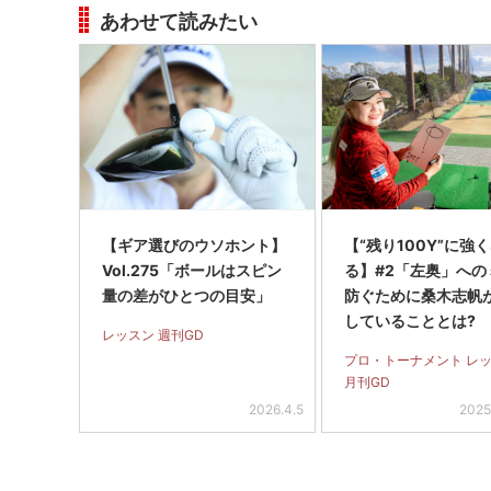
あわせて読みたい
【ギア選びのウソホント】
【“残り100Y”に強
Vol.275「ボールはスピン
る】#2「左奥」への
量の差がひとつの目安」
防ぐために桑木志帆
していることとは?
レッスン 週刊GD
プロ・トーナメント レ
月刊GD
2026.4.5
2025