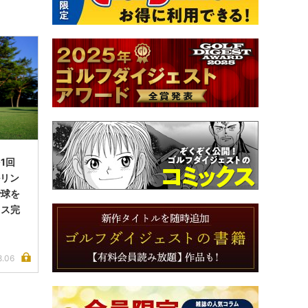
1回
ルリン
で球を
イス完
8.06