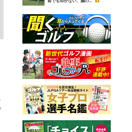
前でも叩かない、脳の...
。
て
び