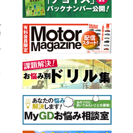
か
量
と
ン
な