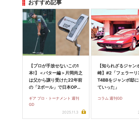
おすすめ記事
【プロが手放せないこの1
【知られざるジャン
本!】＜パター編＞片岡尚之
崎】#2「フェラーリ3
は父から譲り受けた22年前
T4BBをジャンボ邸
の「2ボール」で日本OP制
ていった」
覇!
ギア プロ・トーナメント 週刊
コラム 週刊GD
GD
2025.11.3