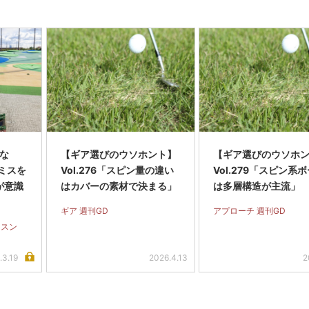
くな
【ギア選びのウソホント】
【ギア選びのウソホ
ミスを
Vol.276「スピン量の違い
Vol.279「スピン系
が意識
はカバーの素材で決まる」
は多層構造が主流」
ギア 週刊GD
アプローチ 週刊GD
ッスン
.3.19
2026.4.13
2