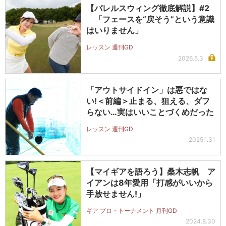
【バレルスウィング徹底解説】#2
「フェースを“戻そう”という意識
はいりません」
レッスン 週刊GD
2026.5.3
「アウトサイドイン」は悪ではな
い!＜前編＞止まる、狙える、ダフ
らない…実はいいことづくめだった
レッスン 週刊GD
2025.1.31
【マイギアを語ろう】桑木志帆 ア
イアンは8年愛用「打感がいいから
手放せません!」
ギア プロ・トーナメント 月刊GD
2024.8.30