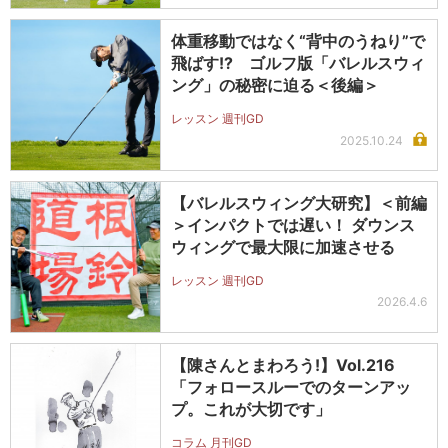
体重移動ではなく“背中のうねり”で
飛ばす!? ゴルフ版「バレルスウィ
ング」の秘密に迫る＜後編＞
レッスン 週刊GD
2025.10.24
【バレルスウィング大研究】＜前編
＞インパクトでは遅い！ ダウンス
ウィングで最大限に加速させる
レッスン 週刊GD
2026.4.6
【陳さんとまわろう!】Vol.216
「フォロースルーでのターンアッ
プ。これが大切です」
コラム 月刊GD