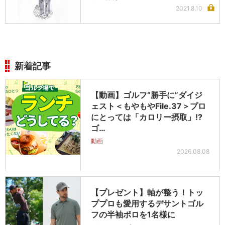
2021.8.10
新着記事
【動画】ゴルフ“勝手に”ダイジ
ェスト＜もやもやFile.37＞プロ
にとっては「カロリー摂取」!?
ゴ…
動画
2026.08.08
【プレゼント】軸が整う！トッ
ププロも愛用するデサントゴル
フの半袖ポロを1名様に