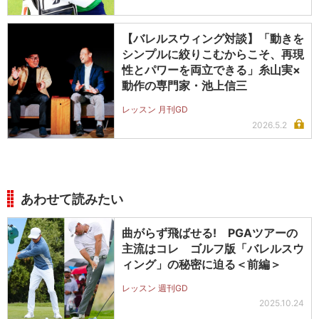
【バレルスウィング対談】「動きを
シンプルに絞りこむからこそ、再現
性とパワーを両立できる」糸山実×
動作の専門家・池上信三
レッスン 月刊GD
2026.5.2
あわせて読みたい
曲がらず飛ばせる! PGAツアーの
主流はコレ ゴルフ版「バレルスウ
ィング」の秘密に迫る＜前編＞
レッスン 週刊GD
2025.10.24