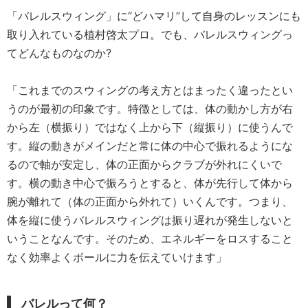
「バレルスウィング」に“どハマリ”して自身のレッスンにも
取り入れている植村啓太プロ。でも、バレルスウィングっ
てどんなものなのか?
「これまでのスウィングの考え方とはまったく違ったとい
うのが最初の印象です。特徴としては、体の動かし方が右
から左（横振り）ではなく上から下（縦振り）に使うんで
す。縦の動きがメインだと常に体の中心で振れるようにな
るので軸が安定し、体の正面からクラブが外れにくいで
す。横の動き中心で振ろうとすると、体が先行して体から
腕が離れて（体の正面から外れて）いくんです。つまり、
体を縦に使うバレルスウィングは振り遅れが発生しないと
いうことなんです。そのため、エネルギーをロスすること
なく効率よくボールに力を伝えていけます」
バレルって何
？