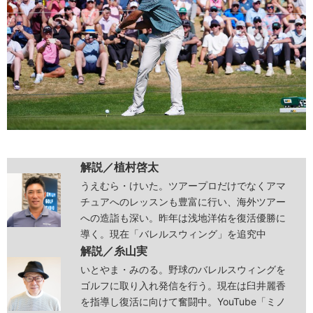
解説／
植村啓太
うえむら・けいた。ツアープロだけでなくアマ
チュアへのレッスンも豊富に行い、海外ツアー
への造詣も深い。昨年は浅地洋佑を復活優勝に
導く。現在「バレルスウィング」を追究中
解説／
糸山実
いとやま・みのる。野球のバレルスウィングを
ゴルフに取り入れ発信を行う。現在は臼井麗香
を指導し復活に向けて奮闘中。YouTube「ミノ