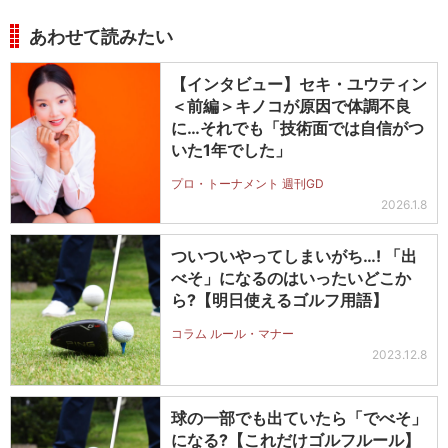
あわせて読みたい
【インタビュー】セキ・ユウティン
＜前編＞キノコが原因で体調不良
に…それでも「技術面では自信がつ
いた1年でした」
プロ・トーナメント 週刊GD
2026.1.8
ついついやってしまいがち…! 「出
べそ」になるのはいったいどこか
ら?【明日使えるゴルフ用語】
コラム ルール・マナー
2023.12.8
球の一部でも出ていたら「でべそ」
になる?【これだけゴルフルール】