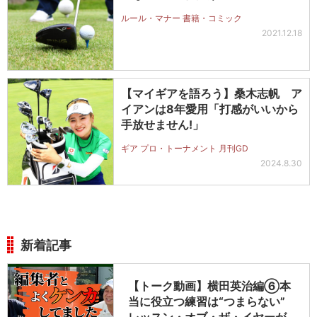
ルール・マナー 書籍・コミック
2021.12.18
【マイギアを語ろう】桑木志帆 ア
イアンは8年愛用「打感がいいから
手放せません!」
ギア プロ・トーナメント 月刊GD
2024.8.30
新着記事
【トーク動画】横田英治編⑥本
当に役立つ練習は“つまらない”