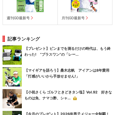
週刊GD最新号
月刊GD最新号
記事ランキング
【プレゼント】ピンまでを測るだけの時代は、もう終
わった! “プラスワン”の「レー...
【マイギアを語ろう】桑木志帆 アイアンは8年愛用
「打感がいいから手放せません!」
【小祝さくら ゴルフときどきタン塩】Vol.92 好きな
ものは魚、ナマコ酢、シャ...
【今月のプレゼント】2026年男子メジャー全制覇！