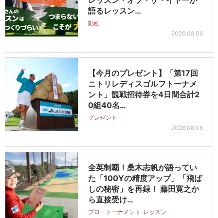
レッスン・オブ・ザ・イヤーが
語るレッスン…
動画
2026.08.06
【今月のプレゼント】「第17回
ニトリレディスゴルフトーナメ
ント」観戦招待券を4日間合計2
0組40名…
プレゼント
2026.08.06
全英制覇！桑木志帆が語ってい
た「100Yの精度アップ」「飛ば
しの秘密」を再録！ 藤田寛之か
ら直接受け…
プロ・トーナメント
レッスン