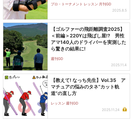
プロ・トーナメント レッスン 月刊GD
2025.8.5
【ゴルファーの飛距離調査2025】
＜前編＞220Yは飛ばし屋!? 男性
アマ140人のドライバーを実測した
ら驚きの結果に!
週刊GD
2025.11.4
【教えて! なっち先生】Vol.35 ア
マチュアの悩みのタネ“カット軌
道”の直し方
レッスン 週刊GD
2025.11.24