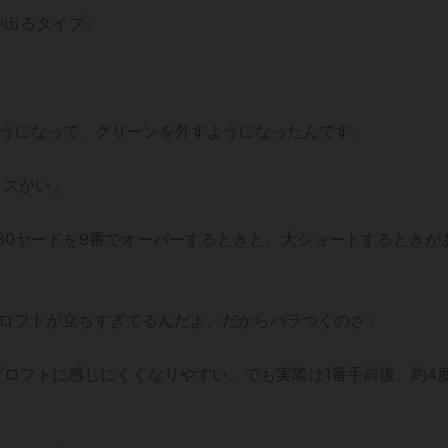
が出るタイプ」
ようになって、グリーンを外すようになったんです」
ミスかい」
30ヤードを9番でオーバーするときと、大ショートするときが
りロフトが立ちすぎてるんだよ、だからバラつくのさ」
ロフトに感じにくくなりやすい。でも実際は1番手前後、約4