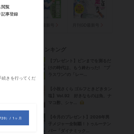
気に入り
週刊GD最新号
月刊GD最新号
悩
記事ランキング
【プレゼント】ピンまでを測るだ
けの時代は、もう終わった! “プ
ラスワン”の「レー...
【小祝さくら ゴルフときどきタン
塩】Vol.92 好きなものは魚、ナ
マコ酢、シャ...
【今月のプレゼント】2026年男
子メジャー全制覇！トゥルーテン
パー「ダイナミック...