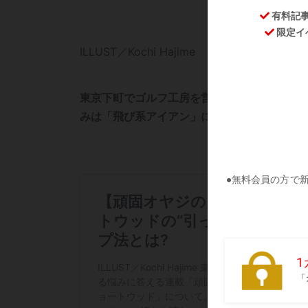
ILLUST／Kochi Hajime
東京下町でゴルフ工房を営む店主がギアに関
みは「飛び系アイアン」について。