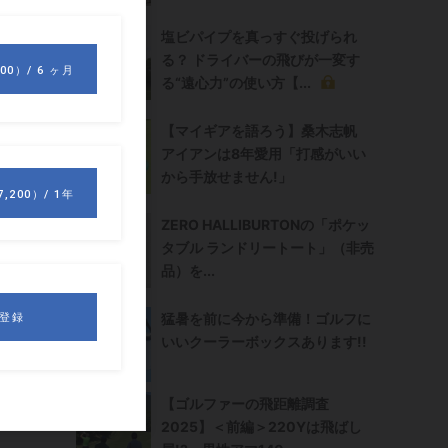
塩ビパイプを真っすぐ投げられ
る？ ドライバーの飛びが一変す
る“遠心力”の使い方【...
【マイギアを語ろう】桑木志帆
アイアンは8年愛用「打感がいい
から手放せません!」
ZERO HALLIBURTONの「ポケッ
タブル ランドリートート」（非売
品）を...
外
）
猛暑を前に今から準備！ゴルフに
いいクーラーボックスあります!!
【ゴルファーの飛距離調査
2025】＜前編＞220Yは飛ばし