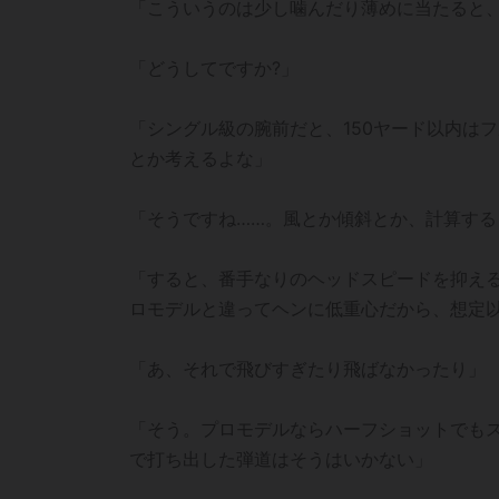
「こういうのは少し噛んだり薄めに当たると
「どうしてですか?」
「シングル級の腕前だと、150ヤード以内は
とか考えるよな」
「そうですね……。風とか傾斜とか、計算す
「すると、番手なりのヘッドスピードを抑え
ロモデルと違ってヘンに低重心だから、想定
「あ、それで飛びすぎたり飛ばなかったり」
「そう。プロモデルならハーフショットでも
で打ち出した弾道はそうはいかない」