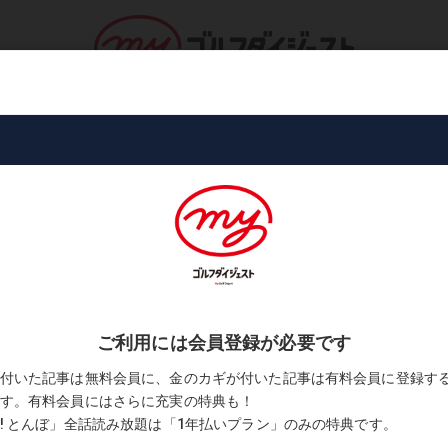
ロ・トーナメント
コース・プレー
書
たらショートアイアンで飛距離がバラつくように…」
l.143「“飛び系”に替えたらショ
ように…」
ン