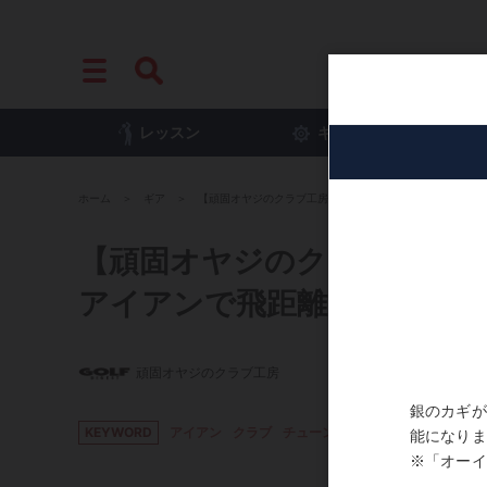
レッスン
ギア
プ
ホーム
ギア
【頑固オヤジのクラブ工房】Vol.143「“飛び系”に替え
【頑固オヤジのクラブ工房】Vo
アイアンで飛距離がバラつく
頑固オヤジのクラブ工房
KEYWORD
アイアン
クラブ
チューンナップ
鉛
飛び系アイア