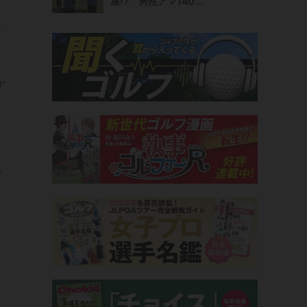
屋!? 男性アマ140...
ュ
か
す