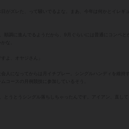
休日がズレた、って騒いでるよな。まあ、今年は何かとイレギ
、順調に進んでるようだから、9月ぐらいには普通にコンペと
いかな。
ですよ、オヤジさん」
社会人になってからは月イチプレー。シングルハンディを維持
ームコースの月例競技に参加しているそう。
て、とうとうシングル落ちしちゃったんです。アイアン、直して