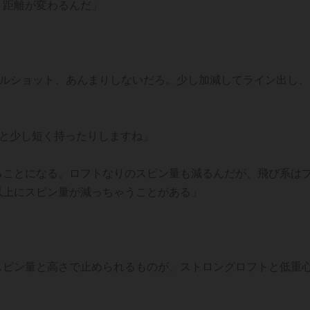
、距離が変わるんだ」
フルショット、あんまりしないだろ。少し加減してライン出し、
ると少し短く持ったりしますね」
ることになる。ロフトなりのスピン量も減るんだが、飛び系は
以上にスピン量が減っちゃうことがある」
スピン量と高さで止められるものが、ストロングロフトと低重