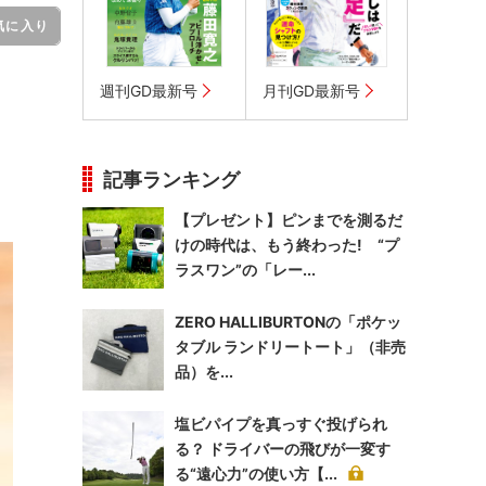
気に入り
週刊GD最新号
月刊GD最新号
記事ランキング
【プレゼント】ピンまでを測るだ
けの時代は、もう終わった! “プ
ラスワン”の「レー...
ZERO HALLIBURTONの「ポケッ
タブル ランドリートート」（非売
品）を...
塩ビパイプを真っすぐ投げられ
る？ ドライバーの飛びが一変す
る“遠心力”の使い方【...