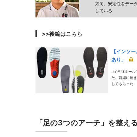
方向、安定性をデー
している
>>後編はこちら
【インソー
あり」
上がり3ホール
た。前編に続き
してもらった。 PHOTO／ Hiroaki Arihara、Getty Images MODEL / Mai Inaji (GOLULU) 解
谷幸宏 か
「足の3つのアーチ」を整え