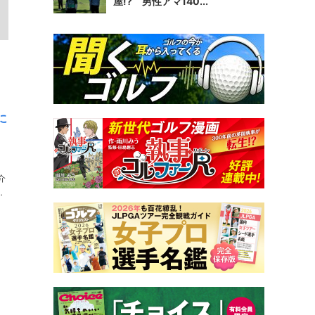
屋!? 男性アマ140...
に
介