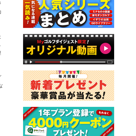
ジ
効
た
し
整
グ
な
。