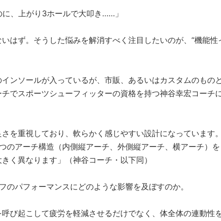
のに、上がり3ホールで大叩き……」
いはず。そうした悩みを解消すべく注目したいのが、“機能性
のインソールが入っているが、市販、あるいはカスタムのもの
ーチでスポーツシューフィッターの資格を持つ神谷幸宏コーチ
良さを重視しており、軟らかく感じやすい設計になっています
3つのアーチ構造（内側縦アーチ、外側縦アーチ、横アーチ）を
大きく異なります」（神谷コーチ・以下同）
ルフのパフォーマンスにどのような影響を及ぼすのか。
を呼び起こして疲労を軽減させるだけでなく、体全体の連動性