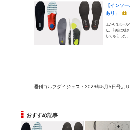
【インソー
あり」
上がり3ホール
た。前編に続き
してもらった。 PHOTO／ Hiroaki Arihara、Getty Images MODEL / Mai Inaji (GOLULU) 解
谷幸宏 か
週刊ゴルフダイジェスト2026年5月5日号より
おすすめ記事