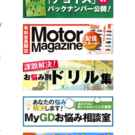
イ
と
に
。
を