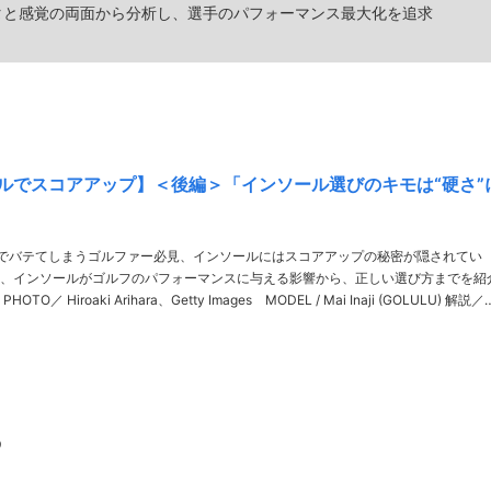
タと感覚の両面から分析し、選手のパフォーマンス最大化を追求
ルでスコアアップ】＜後編＞「インソール選びのキモは“硬さ”
でバテてしまうゴルファー必見、インソールにはスコアアップの秘密が隠されてい
、インソールがゴルフのパフォーマンスに与える影響から、正しい選び方までを紹
説／神
みや・ゆきひろ。……
る