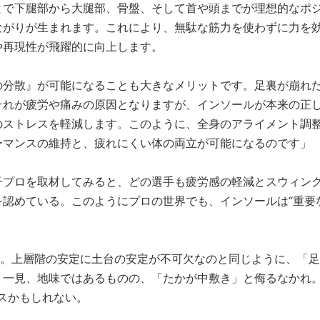
とで下腿部から大腿部、骨盤、そして首や頭までが理想的なポ
ながりが生まれます。これにより、無駄な筋力を使わずに力を
や再現性が飛躍的に向上します。
の分散』が可能になることも大きなメリットです。足裏が崩れ
それが疲労や痛みの原因となりますが、インソールが本来の正
のストレスを軽減します。このように、全身のアライメント調
ーマンスの維持と、疲れにくい体の両立が可能になるのです」
子プロを取材してみると、どの選手も疲労感の軽減とスウィン
認めている。このようにプロの世界でも、インソールは“重要
の。上層階の安定に土台の安定が不可欠なのと同じように、「足
。一見、地味ではあるものの、「たかが中敷き」と侮るなかれ
スかもしれない。